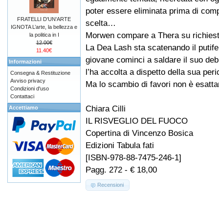
poter essere eliminata prima di comp
FRATELLI D'UN'ARTE
scelta…
IGNOTA L’arte, la bellezza e
Morwen compare a Thera su richiest
la politica in I
12.00€
La Dea Lash sta scatenando il putifer
11.40€
giovane cominci a saldare il suo debi
Informazioni
l’ha accolta a dispetto della sua peri
Consegna & Restituzione
Avviso privacy
Ma lo scambio di favori non è esatt
Condizioni d'uso
Contattaci
Chiara Cilli
Accettiamo
IL RISVEGLIO DEL FUOCO
Copertina di Vincenzo Bosica
Edizioni Tabula fati
[ISBN-978-88-7475-246-1]
Pagg. 272 - € 18,00
Recensioni