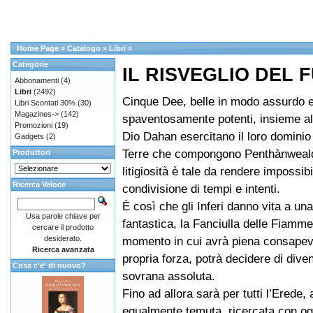
Home Page
»
Catalogo
»
Libri
»
Categorie
IL RISVEGLIO DEL 
Abbonamenti
(4)
Libri
(2492)
Cinque Dee, belle in modo assurdo 
Libri Scontati 30%
(30)
Magazines->
(142)
spaventosamente potenti, insieme al
Promozioni
(19)
Dio Dahan esercitano il loro dominio
Gadgets
(2)
Terre che compongono Penthànweald
Produttori
litigiosità è tale da rendere impossibi
Ricerca Veloce
condivisione di tempi e intenti.
È così che gli Inferi danno vita a un
Usa parole chiave per
fantastica, la Fanciulla delle Fiamme
cercare il prodotto
desiderato.
momento in cui avrà piena consapev
Ricerca avanzata
propria forza, potrà decidere di diven
Cosa c'e' di nuovo?
sovrana assoluta.
Fino ad allora sarà per tutti l’Erede,
egualmente temuta, ricercata con o