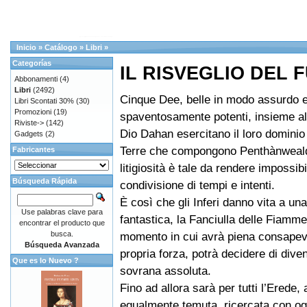
Inicio
»
Catálogo
»
Libri
»
Categorías
IL RISVEGLIO DEL 
Abbonamenti
(4)
Libri
(2492)
Cinque Dee, belle in modo assurdo 
Libri Scontati 30%
(30)
Promozioni
(19)
spaventosamente potenti, insieme al
Riviste->
(142)
Dio Dahan esercitano il loro dominio
Gadgets
(2)
Terre che compongono Penthànweald
Fabricantes
litigiosità è tale da rendere impossibi
Búsqueda Rápida
condivisione di tempi e intenti.
È così che gli Inferi danno vita a un
Use palabras clave para
fantastica, la Fanciulla delle Fiamme
encontrar el producto que
busca.
momento in cui avrà piena consapev
Búsqueda Avanzada
propria forza, potrà decidere di diven
Que es lo Nuevo ?
sovrana assoluta.
Fino ad allora sarà per tutti l’Erede,
egualmente temuta, ricercata con o