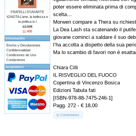
poter essere eliminata prima di comp
FRATELLI D'UN'ARTE
scelta…
IGNOTA L’arte, la bellezza e
Morwen compare a Thera su richiest
la politica in I
12.00€
La Dea Lash sta scatenando il putifer
11.40€
giovane cominci a saldare il suo debi
Información
l’ha accolta a dispetto della sua peri
Envíos y Devoluciones
Confidencialidad
Ma lo scambio di favori non è esatt
Condiciones de Uso
Contáctenos
Chiara Cilli
Aceptamos
IL RISVEGLIO DEL FUOCO
Copertina di Vincenzo Bosica
Edizioni Tabula fati
[ISBN-978-88-7475-246-1]
Pagg. 272 - € 18,00
Comentarios