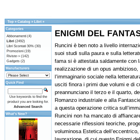
Top
»
Catalog
»
Libri
»
Categories
ENIGMI DEL FANTA
Abbonamenti
(4)
Libri
(2492)
Runcini è ben noto a livello internazi
Libri Scontati 30%
(30)
Promozioni
(19)
suoi studi sulla paura e sulla lettera
Riviste->
(142)
fama si è attestata saldamente con l
Gadgets
(2)
realizzazione di un opus ambizioso,
Manufacturers
l’immaginario sociale nella letteratur
Quick Find
usciti finora i primi due volumi e di c
preannunciano il terzo e il quarto, de
Use keywords to find the
Romanzo industriale e alla Fantasci
product you are looking for.
Advanced Search
a questa operazione critica sull’imm
What's New?
Runcini non ha mancato di affiancare
necessarie riflessioni teoriche, prog
voluminosa Estetica dell’eccentrico,
lavorazione, di cui questo Enigmi del