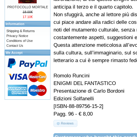
anticipa il terzo e il quarto capitolo.
PROTOCOLLO MORTALE
18.00€
Non sfuggirà, anche al lettore più dis
17.10€
cui piace andare alla radici delle c
Information
noti del mutamento culturale, senza 
Shipping & Returns
Privacy Notice
costantemente aspetti, suggestioni e 
Conditions of Use
Questa attenzione meticolosa all’evo
Contact Us
sulla cultura, sull’immaginario, sul s
We Accept
letterario a cui è sempre rimasto fed
Romolo Runcini
ENIGMI DEL FANTASTICO
Presentazione di Carlo Bordoni
Edizioni Solfanelli
[ISBN-88-89756-15-2]
Pagg. 96 - € 8,00
Reviews