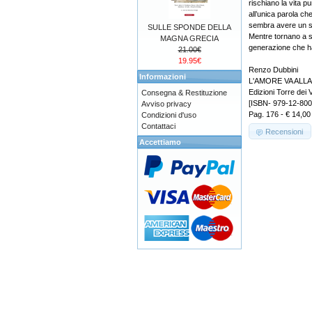
rischiano la vita p
all’unica parola ch
sembra avere un s
SULLE SPONDE DELLA
Mentre tornano a si
MAGNA GRECIA
generazione che ha
21.00€
19.95€
Renzo Dubbini
Informazioni
L'AMORE VA ALL
Edizioni Torre dei V
Consegna & Restituzione
[ISBN- 979-12-800
Avviso privacy
Pag. 176 - € 14,00
Condizioni d'uso
Contattaci
Recensioni
Accettiamo