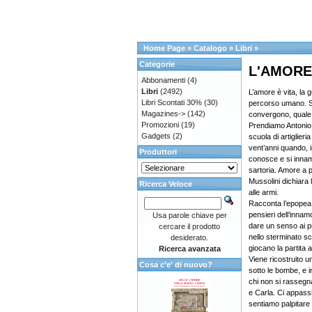
Home Page
»
Catalogo
»
Libri
»
Categorie
L'AMORE
Abbonamenti
(4)
Libri
(2492)
L’amore è vita, la 
Libri Scontati 30%
(30)
percorso umano. S
Magazines->
(142)
convergono, quale
Promozioni
(19)
Prendiamo Antonio S
Gadgets
(2)
scuola di artiglier
vent’anni quando, 
Produttori
conosce e si innam
sartoria. Amore a 
Mussolini dichiara 
Ricerca Veloce
alle armi.
Racconta l’epopea d
pensieri dell’innamo
Usa parole chiave per
dare un senso ai pr
cercare il prodotto
nello sterminato 
desiderato.
giocano la partita a
Ricerca avanzata
Viene ricostruito 
Cosa c'e' di nuovo?
sotto le bombe, e i
chi non si rassegn
e Carla. Ci appassi
sentiamo palpitare d