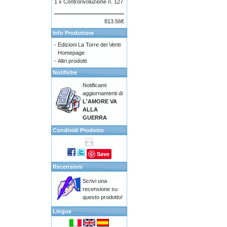
1 x
Controrivoluzione n. 127
813.56€
Info Produttore
-
Edizioni La Torre dei Venti
Homepage
-
Altri prodotti
Notifiche
Notificami
aggiornamenti di
L'AMORE VA
ALLA
GUERRA
Condividi Prodotto
Save
Recensioni
Scrivi una
recensione su
questo prodotto!
Lingue