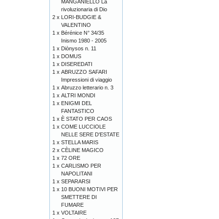
MANGANIELLO La
rivoluzionaria di Dio
2 x
LORI-BUDGIE &
VALENTINO
1 x
Bérénice N° 34/35
Inismo 1980 - 2005
1 x
Diònysos n. 11
1 x
DOMUS
1 x
DISEREDATI
1 x
ABRUZZO SAFARI
Impressioni di viaggio
1 x
Abruzzo letterario n. 3
1 x
ALTRI MONDI
1 x
ENIGMI DEL
FANTASTICO
1 x
È STATO PER CAOS
1 x
COME LUCCIOLE
NELLE SERE D'ESTATE
1 x
STELLA MARIS
2 x
CÈLINE MAGICO
1 x
72 ORE
1 x
CARLISMO PER
NAPOLITANI
1 x
SEPARARSI
1 x
10 BUONI MOTIVI PER
SMETTERE DI
FUMARE
1 x
VOLTAIRE