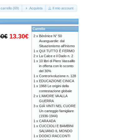
carrello (69)
Acquista
Il mio account
Carrello
00€
13.30€
2 x
Bérénice N° 50
Avanguardie: dal
Situazionismo all'Inismo
1 x
QUI TUTTO È FERMO
2 x
La Calce e il Dado n. 2
1 x
10 libri di Piero Vassalllo
in offerta con lo sconto
del 30%
1 x
Controrivoluzione n. 128
1 x
EDUCAZIONE CINICA
1 x
1968 Le origini della
contestazione globale
2 x
L'AMORE VA ALLA
GUERRA
3 x
GIÀ VINTI NEL CUORE
Un carteggio famigliare
(1936-1944)
1 x
CARA ADA
1 x
CUCCIOLI E BAMBINI
SALVANO IL MONDO
1 x
DODICI RACCONTI