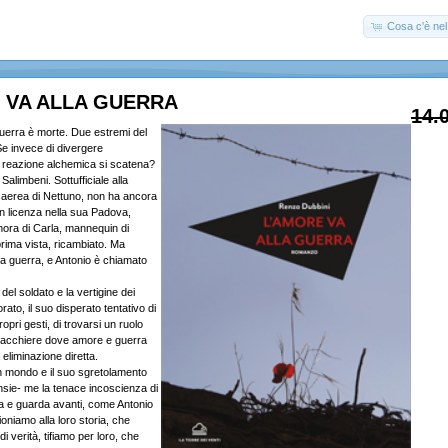
Cosa c'è nel 
 VA ALLA GUERRA
14.
guerra è morte. Due estremi del
e invece di divergere
 reazione alchemica si scatena?
alimbeni. Sottufficiale alla
ia aerea di Nettuno, non ha ancora
in licenza nella sua Padova,
ora di Carla, mannequin di
prima vista, ricambiato. Ma
la guerra, e Antonio è chiamato
el soldato e la vertigine dei
rato, il suo disperato tentativo di
opri gesti, di trovarsi un ruolo
scacchiere dove amore e guerra
 eliminazione diretta.
un mondo e il suo sgretolamento
nsie- me la tenace incoscienza di
a e guarda avanti, come Antonio
oniamo alla loro storia, che
i verità, tifiamo per loro, che