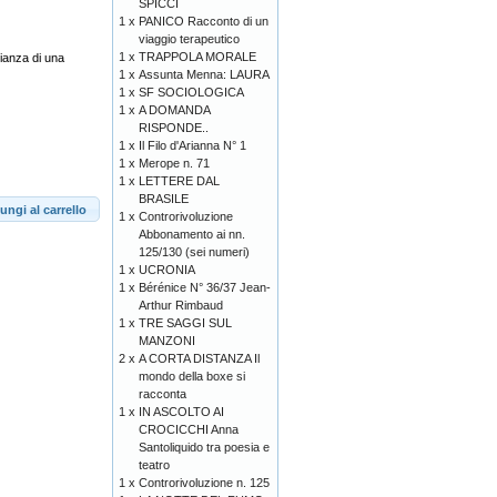
SPICCI
1 x
PANICO Racconto di un
viaggio terapeutico
1 x
TRAPPOLA MORALE
nianza di una
1 x
Assunta Menna: LAURA
1 x
SF SOCIOLOGICA
1 x
A DOMANDA
RISPONDE..
1 x
Il Filo d'Arianna N° 1
1 x
Merope n. 71
1 x
LETTERE DAL
BRASILE
ungi al carrello
1 x
Controrivoluzione
Abbonamento ai nn.
125/130 (sei numeri)
1 x
UCRONIA
1 x
Bérénice N° 36/37 Jean-
Arthur Rimbaud
1 x
TRE SAGGI SUL
MANZONI
2 x
A CORTA DISTANZA Il
mondo della boxe si
racconta
1 x
IN ASCOLTO AI
CROCICCHI Anna
Santoliquido tra poesia e
teatro
1 x
Controrivoluzione n. 125