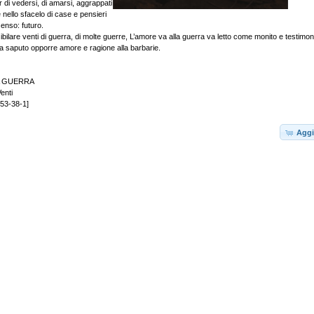
ur di vedersi, di amarsi, aggrappati
e nello sfacelo di case e pensieri
enso: futuro.
bilare venti di guerra, di molte guerre, L’amore va alla guerra va letto come monito e testimo
 saputo opporre amore e ragione alla barbarie.
A GUERRA
enti
53-38-1]
Aggi