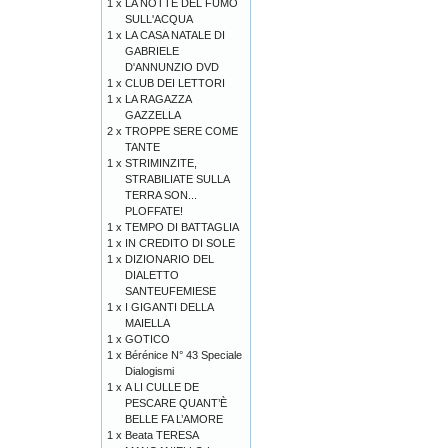
1 x
LA NOTTE DEL FUMO
SULL'ACQUA
1 x
LA CASA NATALE DI
GABRIELE
D'ANNUNZIO DVD
1 x
CLUB DEI LETTORI
1 x
LA RAGAZZA
GAZZELLA
2 x
TROPPE SERE COME
TANTE
1 x
STRIMINZITE,
STRABILIATE SULLA
TERRA SON...
PLOFFATE!
1 x
TEMPO DI BATTAGLIA
1 x
IN CREDITO DI SOLE
1 x
DIZIONARIO DEL
DIALETTO
SANTEUFEMIESE
1 x
I GIGANTI DELLA
MAIELLA
1 x
GOTICO
1 x
Bérénice N° 43 Speciale
Dialogismi
1 x
A LI CULLE DE
PESCARE QUANT’È
BELLE FA L’AMORE
1 x
Beata TERESA