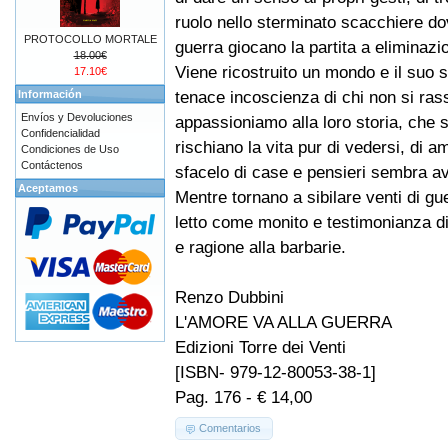
ruolo nello sterminato scacchiere d
PROTOCOLLO MORTALE
guerra giocano la partita a eliminazio
18.00€
Viene ricostruito un mondo e il suo 
17.10€
tenace incoscienza di chi non si ras
Información
Envíos y Devoluciones
appassioniamo alla loro storia, che s
Confidencialidad
rischiano la vita pur di vedersi, di a
Condiciones de Uso
Contáctenos
sfacelo di case e pensieri sembra av
Aceptamos
Mentre tornano a sibilare venti di gu
letto come monito e testimonianza 
e ragione alla barbarie.
Renzo Dubbini
L'AMORE VA ALLA GUERRA
Edizioni Torre dei Venti
[ISBN- 979-12-80053-38-1]
Pag. 176 - € 14,00
Comentarios