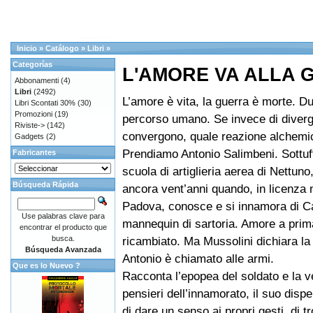
Inicio
»
Catálogo
»
Libri
»
Categorías
L'AMORE VA ALLA 
Abbonamenti
(4)
Libri
(2492)
L’amore è vita, la guerra è morte. D
Libri Scontati 30%
(30)
Promozioni
(19)
percorso umano. Se invece di diver
Riviste->
(142)
convergono, quale reazione alchemi
Gadgets
(2)
Prendiamo Antonio Salimbeni. Sottuff
Fabricantes
scuola di artiglieria aerea di Nettuno
Búsqueda Rápida
ancora vent’anni quando, in licenza 
Padova, conosce e si innamora di Ca
Use palabras clave para
mannequin di sartoria. Amore a prima
encontrar el producto que
busca.
ricambiato. Ma Mussolini dichiara la
Búsqueda Avanzada
Antonio è chiamato alle armi.
Que es lo Nuevo ?
Racconta l’epopea del soldato e la ve
pensieri dell’innamorato, il suo dispe
di dare un senso ai propri gesti, di t