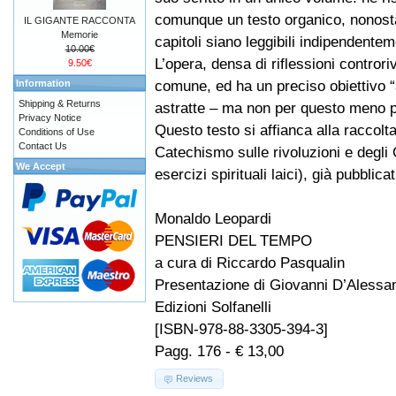
comunque un testo organico, nonosta
IL GIGANTE RACCONTA
Memorie
capitoli siano leggibili indipendente
10.00€
L’opera, densa di riflessioni contror
9.50€
comune, ed ha un preciso obiettivo “a
Information
Shipping & Returns
astratte – ma non per questo meno pe
Privacy Notice
Questo testo si affianca alla raccolt
Conditions of Use
Contact Us
Catechismo sulle rivoluzioni e degli Ot
We Accept
esercizi spirituali laici), già pubblica
Monaldo Leopardi
PENSIERI DEL TEMPO
a cura di Riccardo Pasqualin
Presentazione di Giovanni D’Alessa
Edizioni Solfanelli
[ISBN-978-88-3305-394-3]
Pagg. 176 - € 13,00
Reviews