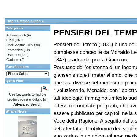
Top
»
Catalog
»
Libri
»
Categories
PENSIERI DEL TEM
Abbonamenti
(4)
Libri
(2492)
Pensieri del Tempo (1836) è una dell
Libri Scontati 30%
(30)
Promozioni
(19)
complesse concepite da Monaldo Le
Riviste->
(142)
1847), padre del poeta Giacomo.
Gadgets
(2)
Persuaso dell’esistenza di un legame 
Manufacturers
giansenismo e il materialismo, che 
Quick Find
due fasi diverse del medesimo proc
rivoluzionario, Monaldo, con l’obietti
Use keywords to find the
tali ideologie, immaginò un testo sud
product you are looking for.
Advanced Search
riflessioni ordinate per punti, che a
What's New?
essere pubblicato per capitoli nella s
Voce della Ragione. A seguito della
della testata, il nobiluomo decise di 
suo scritto in un unico volume: ne ri