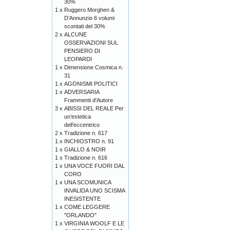
30%
1 x
Ruggero Morghen &
D’Annunzio 6 volumi
scontati del 30%
2 x
ALCUNE
OSSERVAZIONI SUL
PENSIERO DI
LEOPARDI
1 x
Dimensione Cosmica n.
31
1 x
AGONISMI POLITICI
1 x
ADVERSARIA
Frammenti d'Autore
3 x
ABISSI DEL REALE Per
un’estetica
dell’eccentrico
2 x
Tradizione n. 617
1 x
INCHIOSTRO n. 91
1 x
GIALLO & NOIR
1 x
Tradizione n. 616
1 x
UNA VOCE FUORI DAL
CORO
1 x
UNA SCOMUNICA
INVALIDA UNO SCISMA
INESISTENTE
1 x
COME LEGGERE
"ORLANDO"
1 x
VIRGINIA WOOLF E LE