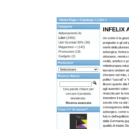
Home Page
»
Catalogo
»
Libri
»
Categorie
INFELIX A
Abbonamenti
(4)
Libri
(2492)
Un conto è la giust
Libri Scontati 30%
(30)
pregiudizi e gli odi
Magazines->
(142)
meriti della pluris
Promozioni
(19)
asburgica, fortezza
Gadgets
(2)
ottomano, nemico i
civiltà; artefice e pr
Produttori
mitteleuropea educa
lasciarsi andare ad
sfociano nel mito, c
Ricerca Veloce
politici “sacrali” e “i
illusori quanto alla
agli autentici valor
Usa parole chiave per
rinascita per la no
cercare il prodotto
Intendere il tragico
desiderato.
secolo che va dal
Ricerca avanzata
conseguenza della 
Cosa c'e' di nuovo?
asburgico, come se
fulcro dell’equilibr
dalla Germania gug
qualità di intatto S