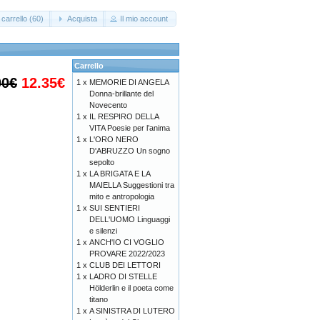
carrello (60)
Acquista
Il mio account
Carrello
00€
12.35€
1 x
MEMORIE DI ANGELA
Donna-brillante del
Novecento
1 x
IL RESPIRO DELLA
VITA Poesie per l’anima
1 x
L'ORO NERO
D'ABRUZZO Un sogno
sepolto
1 x
LA BRIGATA E LA
MAIELLA Suggestioni tra
mito e antropologia
1 x
SUI SENTIERI
DELL'UOMO Linguaggi
e silenzi
1 x
ANCH'IO CI VOGLIO
PROVARE 2022/2023
1 x
CLUB DEI LETTORI
1 x
LADRO DI STELLE
Hölderlin e il poeta come
titano
1 x
A SINISTRA DI LUTERO