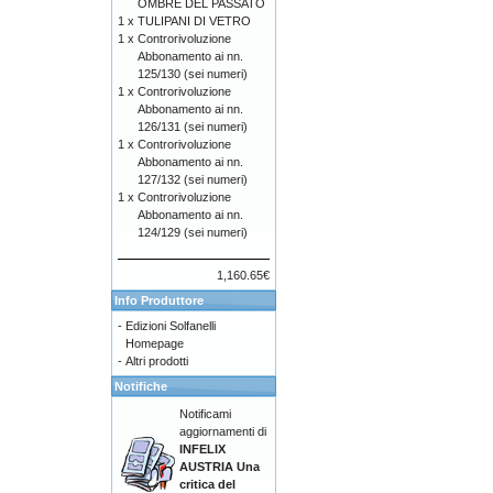
OMBRE DEL PASSATO
1 x
TULIPANI DI VETRO
1 x
Controrivoluzione
Abbonamento ai nn.
125/130 (sei numeri)
1 x
Controrivoluzione
Abbonamento ai nn.
126/131 (sei numeri)
1 x
Controrivoluzione
Abbonamento ai nn.
127/132 (sei numeri)
1 x
Controrivoluzione
Abbonamento ai nn.
124/129 (sei numeri)
1,160.65€
Info Produttore
-
Edizioni Solfanelli
Homepage
-
Altri prodotti
Notifiche
Notificami
aggiornamenti di
INFELIX
AUSTRIA Una
critica del