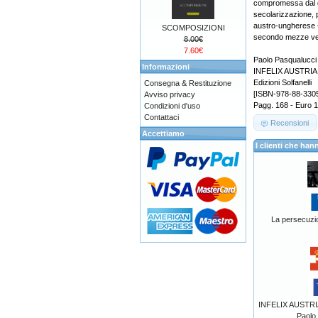
compromessa dal g
secolarizzazione, 
austro-ungherese – c
SCOMPOSIZIONI
secondo mezze veri
8.00€
7.60€
Paolo Pasqualucci
Informazioni
INFELIX AUSTRIA Un
Edizioni Solfanelli
Consegna & Restituzione
[ISBN-978-88-330
Avviso privacy
Pagg. 168 - Euro 
Condizioni d'uso
Contattaci
Recensioni
Accettiamo
I clienti che h
La persecuzio
INFELIX AUSTRIA?
Paolo