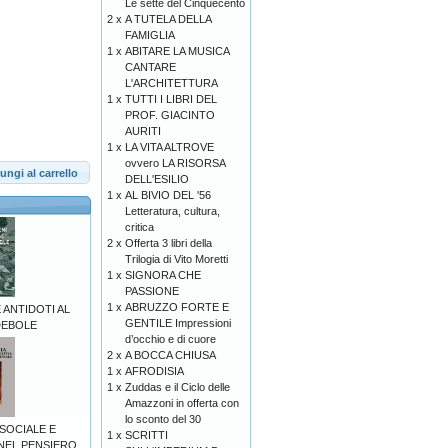
Le sètte del Cinquecento
2 x
A TUTELA DELLA
FAMIGLIA
1 x
ABITARE LA MUSICA
CANTARE
L'ARCHITETTURA
1 x
TUTTI I LIBRI DEL
PROF. GIACINTO
AURITI
1 x
LA VITA ALTROVE
ovvero LA RISORSA
ungi al carrello
DELL'ESILIO
1 x
AL BIVIO DEL '56
Letteratura, cultura,
critica
2 x
Offerta 3 libri della
Trilogia di Vito Moretti
1 x
SIGNORA CHE
PASSIONE
1 x
ABRUZZO FORTE E
 ANTIDOTI AL
GENTILE Impressioni
DEBOLE
d’occhio e di cuore
2 x
A BOCCA CHIUSA
1 x
AFRODISIA
1 x
Zuddas e il Ciclo delle
Amazzoni in offerta con
lo sconto del 30
SOCIALE E
1 x
SCRITTI
NEL PENSIERO