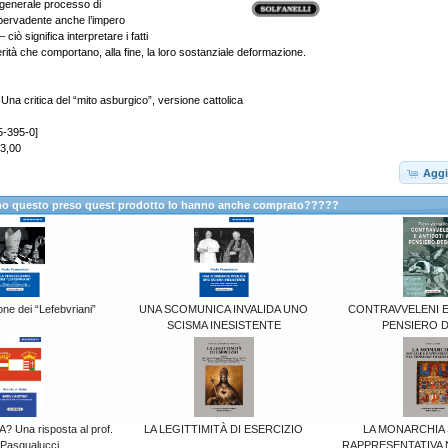
enerale processo di
pervadente anche l’impero
iò significa interpretare i fatti
tà che comportano, alla fine, la loro sostanziale deformazione.
a critica del “mito asburgico”, versione cattolica
5-395-0]
13,00
Aggi
anno questo preso quest prodotto lo hanno anche comprato?????
ne dei “Lefebvriani”
UNA SCOMUNICA INVALIDA UNO
CONTRAVVELENI E
SCISMA INESISTENTE
PENSIERO 
 Una risposta al prof.
LA LEGITTIMITÀ DI ESERCIZIO
LA MONARCHIA 
 Pasqualucci
RAPPRESENTATIVA 