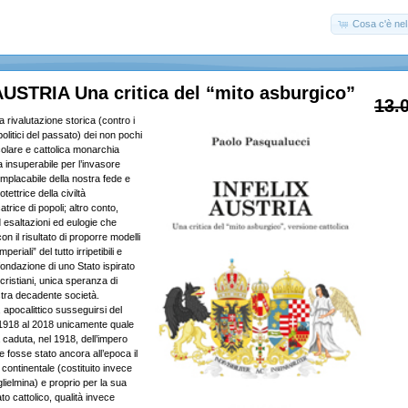
Cosa c'è nel 
USTRIA Una critica del “mito asburgico”
13.
a rivalutazione storica (contro i
 politici del passato) dei non pochi
ecolare e cattolica monarchia
 insuperabile per l’invasore
mplacabile della nostra fede e
otettrice della civiltà
trice di popoli; altro conto,
 esaltazioni ed eulogie che
on il risultato di proporre modelli
mperiali” del tutto irripetibili e
 fondazione di uno Stato ispirato
i cristiani, unica speranza di
stra decadente società.
, apocalittico susseguirsi del
 1918 al 2018 unicamente quale
caduta, nel 1918, dell’impero
 fosse stato ancora all’epoca il
io continentale (costituito invece
lielmina) e proprio per la sua
tato cattolico, qualità invece