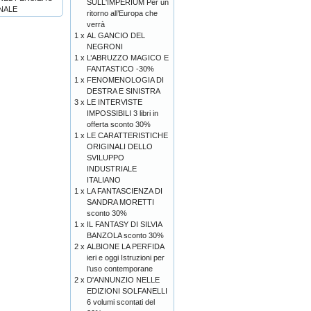
SULL'IMPERIUM Per un
NALE
ritorno all’Europa che
verrà
1 x
AL GANCIO DEL
NEGRONI
1 x
L’ABRUZZO MAGICO E
FANTASTICO -30%
1 x
FENOMENOLOGIA DI
DESTRA E SINISTRA
3 x
LE INTERVISTE
IMPOSSIBILI 3 libri in
offerta sconto 30%
1 x
LE CARATTERISTICHE
ORIGINALI DELLO
SVILUPPO
INDUSTRIALE
ITALIANO
1 x
LA FANTASCIENZA DI
SANDRA MORETTI
sconto 30%
1 x
IL FANTASY DI SILVIA
BANZOLA sconto 30%
2 x
ALBIONE LA PERFIDA
ieri e oggi Istruzioni per
l’uso contemporane
2 x
D'ANNUNZIO NELLE
EDIZIONI SOLFANELLI
6 volumi scontati del