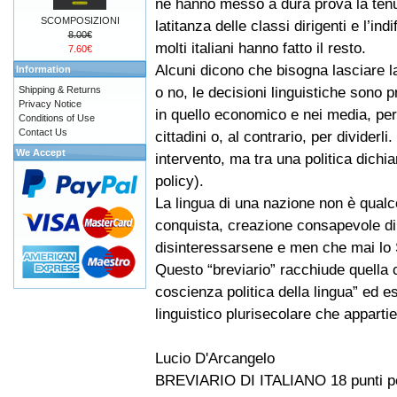
ne hanno messo a dura prova la tenu
SCOMPOSIZIONI
latitanza delle classi dirigenti e l’ind
8.00€
molti italiani hanno fatto il resto.
7.60€
Alcuni dicono che bisogna lasciare l
Information
o no, le decisioni linguistiche sono
Shipping & Returns
Privacy Notice
in quello economico e nei media, per
Conditions of Use
Contact Us
cittadini o, al contrario, per dividerli
We Accept
intervento, ma tra una politica dichi
policy).
La lingua di una nazione non è qualco
conquista, creazione consapevole di
disinteressarsene e men che mai lo 
Questo “breviario” racchiude quella
coscienza politica della lingua” ed e
linguistico plurisecolare che appartiene
Lucio D'Arcangelo
BREVIARIO DI ITALIANO 18 punti per