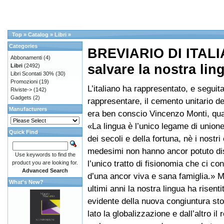
Top
»
Catalog
»
Libri
»
Categories
BREVIARIO DI ITALI
Abbonamenti
(4)
salvare la nostra lin
Libri
(2492)
Libri Scontati 30%
(30)
Promozioni
(19)
L’italiano ha rappresentato, e seguit
Riviste->
(142)
Gadgets
(2)
rappresentare, il cemento unitario d
Manufacturers
era ben conscio Vincenzo Monti, qu
«La lingua è l’unico legame di union
Quick Find
dei secoli e della fortuna, nè i nostri 
medesimi non hanno ancor potuto dis
Use keywords to find the
l’unico tratto di fisionomia che ci con
product you are looking for.
Advanced Search
d’una ancor viva e sana famiglia.» M
What's New?
ultimi anni la nostra lingua ha risent
evidente della nuova congiuntura sto
lato la globalizzazione e dall’altro il