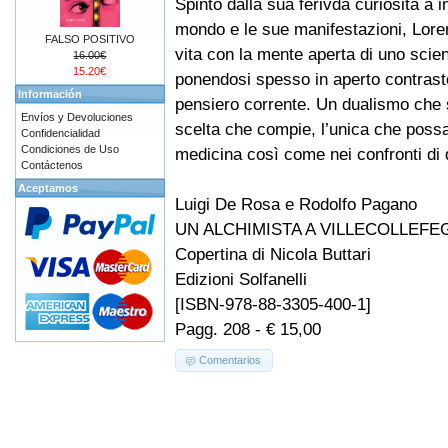
Spinto dalla sua ferivda curiosità a i
mondo e le sue manifestazioni, Loren
FALSO POSITIVO
vita con la mente aperta di uno scie
16.00€
15.20€
ponendosi spesso in aperto contrasto
Información
pensiero corrente. Un dualismo che s
Envíos y Devoluciones
scelta che compie, l’unica che possa
Confidencialidad
Condiciones de Uso
medicina così come nei confronti di qu
Contáctenos
Aceptamos
Luigi De Rosa e Rodolfo Pagano
UN ALCHIMISTA A VILLECOLLEFE
Copertina di Nicola Buttari
Edizioni Solfanelli
[ISBN-978-88-3305-400-1]
Pagg. 208 - € 15,00
Comentarios