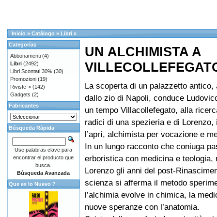
Inicio
»
Catálogo
»
Libri
»
Categorías
UN ALCHIMISTA A
Abbonamenti
(4)
VILLECOLLEFEGAT
Libri
(2492)
Libri Scontati 30%
(30)
Promozioni
(19)
La scoperta di un palazzetto antico,
Riviste->
(142)
Gadgets
(2)
dallo zio di Napoli, conduce Ludovico
Fabricantes
un tempo Villacollefegato, alla ricerc
radici di una spezieria e di Lorenzo, 
Búsqueda Rápida
l’aprì, alchimista per vocazione e m
In un lungo racconto che coniuga pa
Use palabras clave para
erboristica con medicina e teologia, 
encontrar el producto que
busca.
Lorenzo gli anni del post-Rinasciment
Búsqueda Avanzada
scienza si afferma il metodo sperime
Que es lo Nuevo ?
l’alchimia evolve in chimica, la med
nuove speranze con l’anatomia.