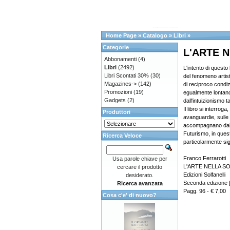
Home Page
»
Catalogo
»
Libri
»
Categorie
L'ARTE N
Abbonamenti
(4)
Libri
(2492)
L'intento di questo 
Libri Scontati 30%
(30)
del fenomeno artisti
Magazines->
(142)
di reciproco condi
Promozioni
(19)
egualmente lontano
Gadgets
(2)
dall'intuizionismo 
Il libro si interroga
Produttori
avanguardie, sulle 
accompagnano dal pu
Futurismo, in que
Ricerca Veloce
particolarmente sig
Franco Ferrarotti
Usa parole chiave per
L'ARTE NELLA SO
cercare il prodotto
Edizioni Solfanelli
desiderato.
Seconda edizione 
Ricerca avanzata
Pagg. 96 - € 7,00
Cosa c'e' di nuovo?