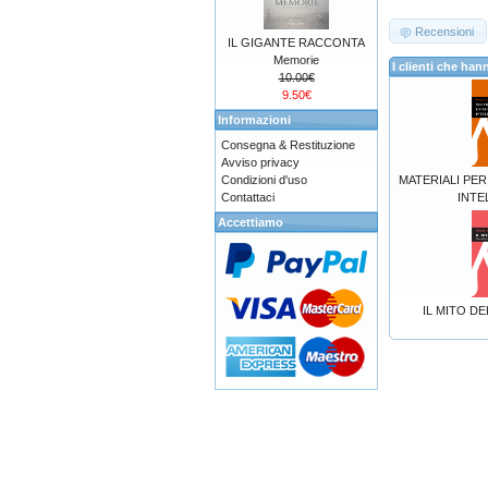
Recensioni
IL GIGANTE RACCONTA
Memorie
I clienti che h
10.00€
9.50€
Informazioni
Consegna & Restituzione
Avviso privacy
Condizioni d'uso
MATERIALI PE
Contattaci
INTE
Accettiamo
IL MITO D