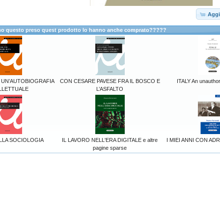
Aggi
anno questo preso quest prodotto lo hanno anche comprato?????
R UN’AUTOBIOGRAFIA
CON CESARE PAVESE FRA IL BOSCO E
ITALY An unauthori
LLETTUALE
L’ASFALTO
ELLA SOCIOLOGIA
IL LAVORO NELL'ERA DIGITALE e altre
I MIEI ANNI CON AD
pagine sparse