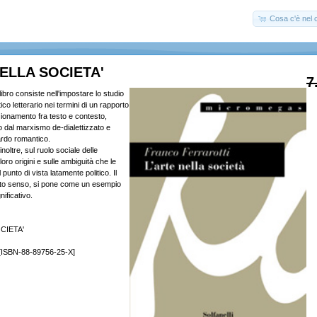
Cosa c'è nel c
ELLA SOCIETA'
7
libro consiste nell'impostare lo studio
co letterario nei termini di un rapporto
zionamento fra testo e contesto,
 dal marxismo de-dialettizzato e
tardo romantico.
, inoltre, sul ruolo sociale delle
loro origini e sulle ambiguità che le
nto di vista latamente politico. Il
sto senso, si pone come un esempio
nificativo.
CIETA'
[ISBN-88-89756-25-X]