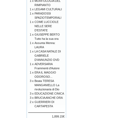
1 x
MORFOLOGIA DEL
RIMPIANTO
1 x
LEGAMI CULTURALI
1 x
PARADOSSI
SPAZIOTEMPORALI
1 x
COME LUCCIOLE
NELLE SERE
D'ESTATE
1 x
GIUSEPPE BERTO
Tutto ha la sua ora
1 x
Assunta Menna:
LAURA
1 x
LA CASA NATALE DI
GABRIELE
D'ANNUNZIO DVD
1 x
ADVERSARIA
Frammenti d'Autore
1 x
ERA IL MAGGIO
ODOROSO...
3 x
Beata TERESA
MANGANIELLO La
rivoluzionaria di Dio
3 x
EDUCAZIONE CINICA
3 x
BRUCIA ANCHE ORA
2 x
GUERRIERI DI
CARTAPESTA
1,899.15€