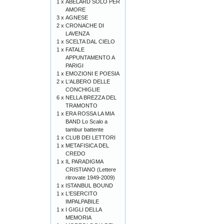
1 x
ABELARD SOLO PER
AMORE
3 x
AGNESE
2 x
CRONACHE DI
LAVENZA
1 x
SCELTA DAL CIELO
1 x
FATALE
APPUNTAMENTO A
PARIGI
1 x
EMOZIONI E POESIA
2 x
L'ALBERO DELLE
CONCHIGLIE
6 x
NELLA BREZZA DEL
TRAMONTO
1 x
ERA ROSSA LA MIA
BAND Lo Scalo a
tambur battente
1 x
CLUB DEI LETTORI
1 x
METAFISICA DEL
CREDO
1 x
IL PARADIGMA
CRISTIANO (Lettere
ritrovate 1949-2009)
1 x
ISTANBUL BOUND
1 x
L'ESERCITO
IMPALPABILE
1 x
I GIGLI DELLA
MEMORIA