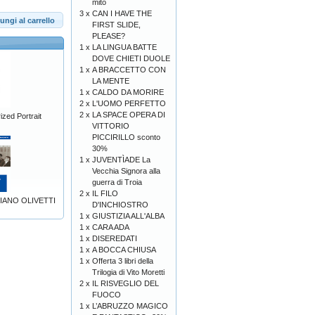
mito
3 x
CAN I HAVE THE
ungi al carrello
FIRST SLIDE,
PLEASE?
1 x
LA LINGUA BATTE
DOVE CHIETI DUOLE
1 x
A BRACCETTO CON
LA MENTE
1 x
CALDO DA MORIRE
2 x
L'UOMO PERFETTO
2 x
LA SPACE OPERA DI
zed Portrait
VITTORIO
PICCIRILLO sconto
30%
1 x
JUVENTÌADE La
Vecchia Signora alla
guerra di Troia
2 x
IL FILO
RIANO OLIVETTI
D'INCHIOSTRO
1 x
GIUSTIZIA ALL'ALBA
1 x
CARA ADA
1 x
DISEREDATI
1 x
A BOCCA CHIUSA
1 x
Offerta 3 libri della
Trilogia di Vito Moretti
2 x
IL RISVEGLIO DEL
FUOCO
1 x
L’ABRUZZO MAGICO