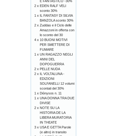
E FANTASTICO -30%
2 x
EDEN RALF VELI
sconto 30%
1 x
IL FANTASY DI SILVIA
BANZOLA sconto 30%
2 x
Zuddas e il Ciclo delle
Amazzoni in offerta con
lo sconto del 30
4 x
10 BUONI MOTIVI
PER SMETTERE DI
FUMARE
1 x
UN RAGAZZO NEGLI
ANNI DEL
DOPOGUERRA
2 x
PELLE NUDA
2 x
IL VOLTALUNA -
EDIZIONI
SOLFANELLI 12 volumi
scontati del 30%
1 x
Diònysos n. 11
1 x
UNA DONNA TRA DUE
DIVISE
2 x
NOTE SU LA
HISTORIA DE LA
LIBERA MURATORIA
IN THEATE
3 x
USA E GETTA Parole
(e altro) in transito