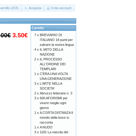
arrello (253)
Acquista
Il mio account
Carrello
.00€
3.50€
7 x
BREVIARIO DI
ITALIANO 18 punti per
salvare la nostra lingua
4 x
IL MITO DELLA
NAZIONE
2 x
IL PROCESSO
ALL'ORDINE DEI
TEMPLARI
1 x
C'ERA UNA VOLTA
UNA GENERAZIONE
3 x
L'ARTE NELLA
SOCIETA'
2 x
Abruzzo letterario n. 3
3 x
600 AFORISMI per
vivere meglio ogni
giorno
1 x
A CORTA DISTANZA Il
mondo della boxe si
racconta
1 x
A NUDO
3 x
1181 La nascita del