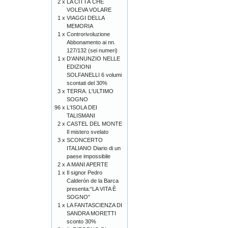
2 x
LA CITTÀ CHE
VOLEVA VOLARE
1 x
VIAGGI DELLA
MEMORIA
1 x
Controrivoluzione
Abbonamento ai nn.
127/132 (sei numeri)
1 x
D'ANNUNZIO NELLE
EDIZIONI
SOLFANELLI 6 volumi
scontati del 30%
3 x
TERRA. L'ULTIMO
SOGNO
96 x
L'ISOLA DEI
TALISMANI
2 x
CASTEL DEL MONTE
Il mistero svelato
3 x
SCONCERTO
ITALIANO Diario di un
paese impossibile
2 x
A MANI APERTE
1 x
Il signor Pedro
Calderón de la Barca
presenta:“LA VITA È
SOGNO”
1 x
LA FANTASCIENZA DI
SANDRA MORETTI
sconto 30%