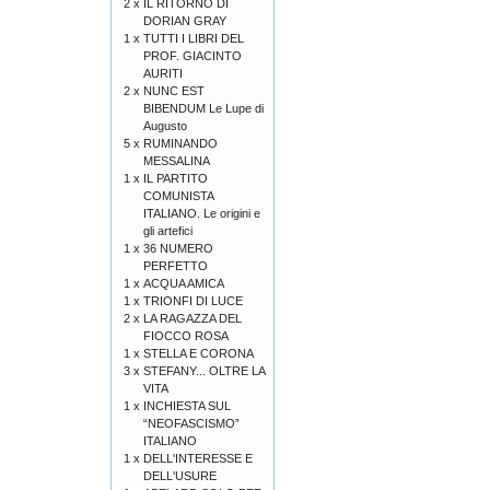
2 x
IL RITORNO DI
DORIAN GRAY
1 x
TUTTI I LIBRI DEL
PROF. GIACINTO
AURITI
2 x
NUNC EST
BIBENDUM Le Lupe di
Augusto
5 x
RUMINANDO
MESSALINA
1 x
IL PARTITO
COMUNISTA
ITALIANO. Le origini e
gli artefici
1 x
36 NUMERO
PERFETTO
1 x
ACQUA AMICA
1 x
TRIONFI DI LUCE
2 x
LA RAGAZZA DEL
FIOCCO ROSA
1 x
STELLA E CORONA
3 x
STEFANY... OLTRE LA
VITA
1 x
INCHIESTA SUL
“NEOFASCISMO”
ITALIANO
1 x
DELL'INTERESSE E
DELL'USURE