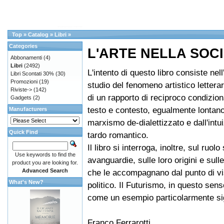
Top
»
Catalog
»
Libri
»
Categories
L'ARTE NELLA SOCI
Abbonamenti
(4)
Libri
(2492)
L'intento di questo libro consiste nel
Libri Scontati 30%
(30)
Promozioni
(19)
studio del fenomeno artistico letterar
Riviste->
(142)
di un rapporto di reciproco condizio
Gadgets
(2)
testo e contesto, egualmente lontano
Manufacturers
marxismo de-dialettizzato e dall'intu
Quick Find
tardo romantico.
Il libro si interroga, inoltre, sul ruolo
Use keywords to find the
avanguardie, sulle loro origini e sull
product you are looking for.
Advanced Search
che le accompagnano dal punto di vi
What's New?
politico. Il Futurismo, in questo sens
come un esempio particolarmente sig
Franco Ferrarotti