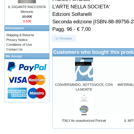
L'ARTE NELLA SOCIETA'
IL GIGANTE RACCONTA
Memorie
Edizioni Solfanelli
10.00€
Seconda edizione [ISBN-88-89756-2
9.50€
Pagg. 96 - € 7,00
Information
Shipping & Returns
Reviews
Privacy Notice
Conditions of Use
Contact Us
Customers who bought this produ
We Accept
CONVERSANDO, SOTTOVOCE, CON
MATERIAL
LA MORTE
ITALY An unauthorized Portrait
IL MI