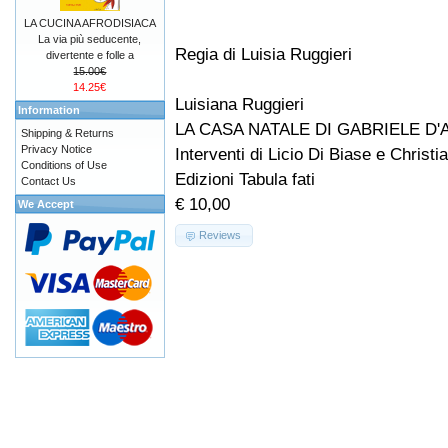
LA CUCINA AFRODISIACA
La via più seducente,
Regia di Luisia Ruggieri
divertente e folle a
15.00€
14.25€
Luisiana Ruggieri
Information
LA CASA NATALE DI GABRIELE D
Shipping & Returns
Privacy Notice
Interventi di Licio Di Biase e Christi
Conditions of Use
Edizioni Tabula fati
Contact Us
€ 10,00
We Accept
Reviews