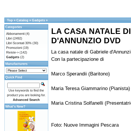
Top
»
Catalog
»
Gadgets
»
Categories
LA CASA NATALE D
Abbonamenti
(4)
D'ANNUNZIO DVD
Libri
(2492)
Libri Scontati 30%
(30)
Promozioni
(19)
La casa natale di Gabriele d'Annunz
Riviste->
(142)
Gadgets
(2)
Con la partecipazione di
Manufacturers
Marco Sperandii (Baritono)
Quick Find
Maria Teresa Giammarino (Pianista)
Use keywords to find the
product you are looking for.
Advanced Search
Maria Cristina Solfanelli (Presentatr
What's New?
Foto: Nuove Immagini Pescara