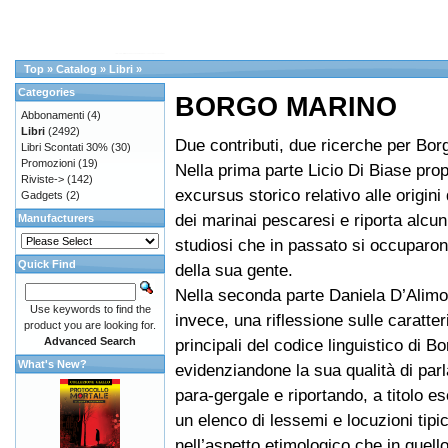
Top
»
Catalog
»
Libri
»
Categories
BORGO MARINO
Abbonamenti
(4)
Libri
(2492)
Due contributi, due ricerche per Bor
Libri Scontati 30%
(30)
Promozioni
(19)
Nella prima parte Licio Di Biase pro
Riviste->
(142)
excursus storico relativo alle origini 
Gadgets
(2)
dei marinai pescaresi e riporta alcun
Manufacturers
studiosi che in passato si occuparon
Quick Find
della sua gente.
Nella seconda parte Daniela D’Alimon
Use keywords to find the
invece, una riflessione sulle caratter
product you are looking for.
Advanced Search
principali del codice linguistico di B
What's New?
evidenziandone la sua qualità di parla
para-gergale e riportando, a titolo es
un elenco di lessemi e locuzioni tipi
nell’aspetto etimologico che in quello