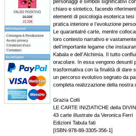
personaggi e simboli significativi co
chiaro e sintetico, facendo riferimen
FALSO POSITIVO
elementi di psicologia esoterica tesi 
16.00€
15.20€
pratica interiore e l’evoluzione perso
Informazioni
Le quarantatré carte, mentre colloca
Consegna & Restituzione
loro contesto narrativo e vastamente 
Avviso privacy
Condizioni d'uso
dell’importante legame che instaurano
Contattaci
Kabala e dell’Alchimia. Il tutto confl
Accettiamo
oracolare. In essa vengono desunti pe
trasformativa con la finalità di dare s
un percorso evolutivo segnato da pas
completa realizzazione della nostr
Grazia Colli
LE CARTE INIZIATICHE della DIV
43 carte illustrate da Veronica Ferri
Edizioni Tabula fati
[ISBN-978-88-3305-356-1]