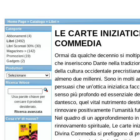
Home Page
»
Catalogo
»
Libri
»
Categorie
LE CARTE INIZIATIC
Abbonamenti
(4)
COMMEDIA
Libri
(2492)
Libri Scontati 30%
(30)
Magazines->
(142)
Ormai da qualche decennio si moltipl
Promozioni
(19)
Gadgets
(2)
che inseriscono Dante nella tradizio
Produttori
della cultura occidentale precristiana
almeno due millenni. Sono in molti 
Ricerca Veloce
persuasi che un’ottica iniziatica fac
senso più profondo ed essenziale de
Usa parole chiave per
dantesco, quel vital nutrimento desti
cercare il prodotto
desiderato.
rinnovare positivamente l’umanità fu
Ricerca avanzata
Nel quadro di un approfondimento in 
Cosa c'e' di nuovo?
rinnovamento spirituale, Le carte iniz
Divina Commedia si prefiggono di p