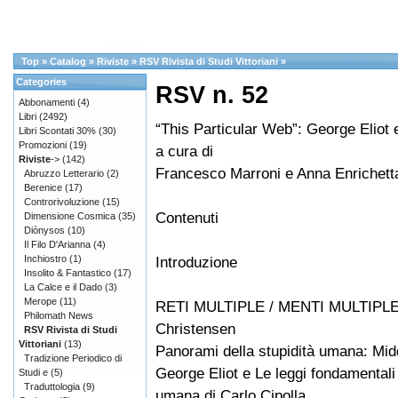
Top
»
Catalog
»
Riviste
»
RSV Rivista di Studi Vittoriani
»
Categories
RSV n. 52
Abbonamenti
(4)
Libri
(2492)
“This Particular Web”: George Eliot e 
Libri Scontati 30%
(30)
Promozioni
(19)
a cura di
Riviste
->
(142)
Francesco Marroni e Anna Enrichett
Abruzzo Letterario
(2)
Berenice
(17)
Controrivoluzione
(15)
Contenuti
Dimensione Cosmica
(35)
Diònysos
(10)
Il Filo D'Arianna
(4)
Inchiostro
(1)
Introduzione
Insolito & Fantastico
(17)
La Calce e il Dado
(3)
Merope
(11)
RETI MULTIPLE / MENTI MULTIPLE 
Philomath News
Christensen
RSV Rivista di Studi
Vittoriani
(13)
Panorami della stupidità umana: Mid
Tradizione Periodico di
George Eliot e Le leggi fondamentali 
Studi e
(5)
Traduttologia
(9)
umana di Carlo Cipolla