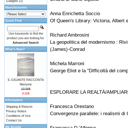
Gadgets
(2)
Manufacturers
Anna Enrichetta Soccio
Of Queen's Library: Victoria, Albert e
Quick Find
Use keywords to find the
Richard Ambrosini
product you are looking for.
La geopolitica del modernismo : Rivis
Advanced Search
(James)-Conrad
What's New?
Michela Marroni
George Eliot e la "Difficoltà del comp
IL GIGANTE RACCONTA
Memorie
10.00€
ESPLORARE LA REALTÀ/AMPLIAR
9.50€
Information
Francesca Orestano
Shipping & Returns
Privacy Notice
Convergenze parallele: i realismi di
Conditions of Use
Contact Us
Francesca D 'Alfonso
We Accept