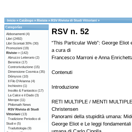
Inicio
»
Catálogo
»
Riviste
»
RSV Rivista di Studi Vittoriani
»
Categorías
RSV n. 52
Abbonamenti
(4)
Libri
(2492)
“This Particular Web”: George Eliot e 
Libri Scontati 30%
(30)
Promozioni
(19)
a cura di
Riviste
->
(142)
Francesco Marroni e Anna Enrichett
Abruzzo Letterario
(2)
Berenice
(17)
Controrivoluzione
(15)
Contenuti
Dimensione Cosmica
(35)
Diònysos
(10)
Il Filo D'Arianna
(4)
Inchiostro
(1)
Introduzione
Insolito & Fantastico
(17)
La Calce e il Dado
(3)
Merope
(11)
RETI MULTIPLE / MENTI MULTIPLE 
Philomath News
Christensen
RSV Rivista di Studi
Vittoriani
(13)
Panorami della stupidità umana: Mid
Tradizione Periodico di
George Eliot e Le leggi fondamentali 
Studi e
(5)
Traduttologia
(9)
umana di Carlo Cipolla