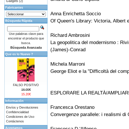
Gadgets
(2)
Fabricantes
Anna Enrichetta Soccio
Of Queen's Library: Victoria, Albert e
Búsqueda Rápida
Use palabras clave para
Richard Ambrosini
encontrar el producto que
La geopolitica del modernismo : Rivis
busca.
Búsqueda Avanzada
(James)-Conrad
Que es lo Nuevo ?
Michela Marroni
George Eliot e la "Difficoltà del comp
FALSO POSITIVO
16.00€
ESPLORARE LA REALTÀ/AMPLIAR
15.20€
Información
Francesca Orestano
Envíos y Devoluciones
Confidencialidad
Convergenze parallele: i realismi di
Condiciones de Uso
Contáctenos
Francesca D 'Alfonso
Aceptamos