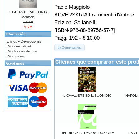
Paolo Maggiolo
IL GIGANTE RACCONTA
ADVERSARIA Frammenti d'Autore
Memorie
Edizioni Solfanelli
10.00€
9.50€
[ISBN-978-88-89756-57-7]
Información
Pagg. 192 - € 10,00
Envíos y Devoluciones
Confidencialidad
Comentarios
Condiciones de Uso
Contáctenos
Clientes que compraron este pro
Aceptamos
IL CAVALIERE ED IL BUON DIO
NAPOLI Ci
DERRIDA E LA DECOSTRUZIONE
L’ANT