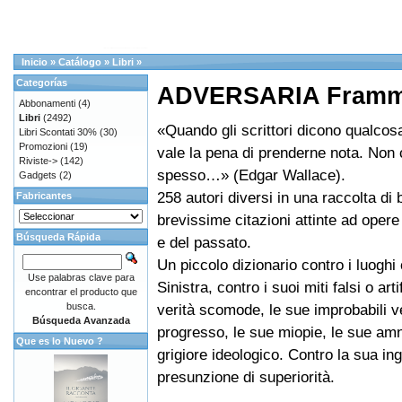
Inicio
»
Catálogo
»
Libri
»
Categorías
ADVERSARIA Framme
Abbonamenti
(4)
Libri
(2492)
«Quando gli scrittori dicono qualcosa
Libri Scontati 30%
(30)
Promozioni
(19)
vale la pena di prenderne nota. Non
Riviste->
(142)
spesso…» (Edgar Wallace).
Gadgets
(2)
258 autori diversi in una raccolta di 
Fabricantes
brevissime citazioni attinte ad opere
Búsqueda Rápida
e del passato.
Un piccolo dizionario contro i luoghi
Use palabras clave para
Sinistra, contro i suoi miti falsi o arti
encontrar el producto que
busca.
verità scomode, le sue improbabili ve
Búsqueda Avanzada
progresso, le sue miopie, le sue amn
Que es lo Nuevo ?
grigiore ideologico. Contro la sua ing
presunzione di superiorità.