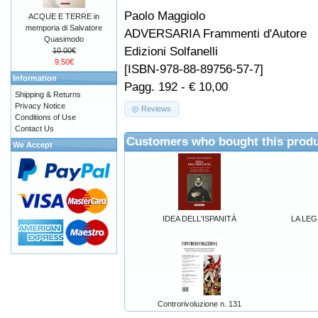
Paolo Maggiolo
ACQUE E TERRE in
memporia di Salvatore
ADVERSARIA Frammenti d'Autore
Quasimodo
Edizioni Solfanelli
10.00€
9.50€
[ISBN-978-88-89756-57-7]
Information
Pagg. 192 - € 10,00
Shipping & Returns
Privacy Notice
Reviews
Conditions of Use
Contact Us
Customers who bought this produ
We Accept
IDEA DELL'ISPANITÀ
LA LEG
Controrivoluzione n. 131