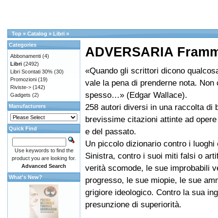
Top
»
Catalog
»
Libri
»
Categories
ADVERSARIA Framme
Abbonamenti
(4)
Libri
(2492)
«Quando gli scrittori dicono qualcosa
Libri Scontati 30%
(30)
Promozioni
(19)
vale la pena di prenderne nota. Non
Riviste->
(142)
spesso…» (Edgar Wallace).
Gadgets
(2)
258 autori diversi in una raccolta di 
Manufacturers
brevissime citazioni attinte ad opere
Quick Find
e del passato.
Un piccolo dizionario contro i luoghi
Use keywords to find the
Sinistra, contro i suoi miti falsi o arti
product you are looking for.
Advanced Search
verità scomode, le sue improbabili ve
What's New?
progresso, le sue miopie, le sue amn
grigiore ideologico. Contro la sua ing
presunzione di superiorità.