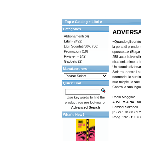
Top
»
Catalog
»
Libri
»
Categories
ADVERSAR
Abbonamenti
(4)
Libri
(2492)
«Quando gli scritto
Libri Scontati 30%
(30)
la pena di prende
Promozioni
(19)
spesso…» (Edgar 
Riviste->
(142)
258 autori diversi 
Gadgets
(2)
citazioni attinte a
Un piccolo dizionar
Manufacturers
Sinistra, contro i su
scomode, le sue imp
sue miopie, le sue 
Quick Find
Contro la sua ingua
Paolo Maggiolo
Use keywords to find the
ADVERSARIA Fram
product you are looking for.
Edizioni Solfanelli
Advanced Search
[ISBN-978-88-897
What's New?
Pagg. 192 - € 10,0