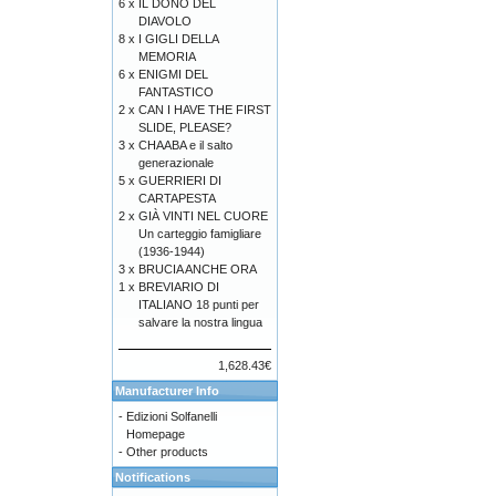
6 x
IL DONO DEL
DIAVOLO
8 x
I GIGLI DELLA
MEMORIA
6 x
ENIGMI DEL
FANTASTICO
2 x
CAN I HAVE THE FIRST
SLIDE, PLEASE?
3 x
CHAABA e il salto
generazionale
5 x
GUERRIERI DI
CARTAPESTA
2 x
GIÀ VINTI NEL CUORE
Un carteggio famigliare
(1936-1944)
3 x
BRUCIA ANCHE ORA
1 x
BREVIARIO DI
ITALIANO 18 punti per
salvare la nostra lingua
1,628.43€
Manufacturer Info
-
Edizioni Solfanelli
Homepage
-
Other products
Notifications