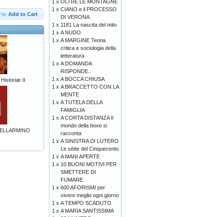
1 x
OLTRE LE MONTAGNE
1 x
CIANO e il PROCESSO
Add to Cart
DI VERONA
1 x
1181 La nascita del mito
1 x
A NUDO
1 x
A MARGINE Teoria
critica e sociologia della
letteratura
1 x
A DOMANDA
RISPONDE..
1 x
A BOCCA CHIUSA
 Historiæ II
1 x
A BRACCETTO CON LA
MENTE
1 x
A TUTELA DELLA
FAMIGLIA
1 x
A CORTA DISTANZA Il
mondo della boxe si
ELLARMINO
racconta
1 x
A SINISTRA DI LUTERO
Le sètte del Cinquecento
1 x
A MANI APERTE
1 x
10 BUONI MOTIVI PER
SMETTERE DI
FUMARE
1 x
600 AFORISMI per
vivere meglio ogni giorno
1 x
A TEMPO SCADUTO
1 x
A MARIA SANTISSIMA