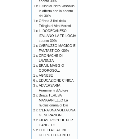
sconto 30%
1 x
10 libri di Piero Vassalllo
in offerta con lo sconto
del 30%
1 x
Offerta 3 libri della
Trilogia di Vito Moretti
1 x
IL DODECANESO
ITALIANO-LA TRILOGIA
sconto 30%
1 x
L’ABRUZZO MAGICO E
FANTASTICO -30%
1 x
CRONACHE DI
LAVENZA
1 x
ERA IL MAGGIO
ODOROSO...
1 x
AGNESE
6 x
EDUCAZIONE CINICA
3 x
ADVERSARIA
Frammenti d'Autore
2 x
Beata TERESA
MANGANIELLO La
rivoluzionaria di Dio
2 x
C'ERA UNA VOLTA UNA
GENERAZIONE
3 x
FILASTROCCHE PER
L'ANGELO
5 x
CHIETI ALLA FINE
DELL'OTTOCENTO