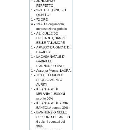
1 x
36 NUMERO
PERFETTO
1 x
'62 E CHE ANNO FU
QUELLO!
1 x
72 ORE
4 x
1968 Le origini della
contestazione globale
1 x
A LI CULLE DE
PESCARE QUANT’È
BELLE FA L’AMORE
1 x
A PASSO D'UOMO E DI
CAVALLO
1 x
LA CASA NATALE DI
GABRIELE
D'ANNUNZIO DVD
1 x
Assunta Menna: LAURA
1 x
TUTTI I LIBRI DEL
PROF. GIACINTO
AURITI
1 x
IL FANTASY DI
MELANIA FUSCONI
sconto 30%
1 x
IL FANTASY DI SILVIA
BANZOLA sconto 30%
1 x
D'ANNUNZIO NELLE
EDIZIONI SOLFANELLI
6 volumi scontati del
30%