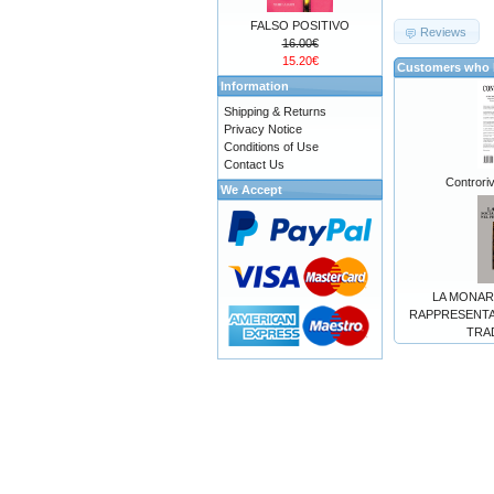
FALSO POSITIVO
Reviews
16.00€
15.20€
Customers who b
Information
Shipping & Returns
Privacy Notice
Conditions of Use
Contact Us
Controriv
We Accept
LA MONAR
RAPPRESENTA
TRA