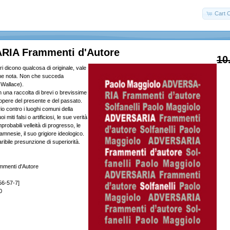
Cart 
IA Frammenti d'Autore
10
ri dicono qualcosa di originale, vale
rne nota. Non che succeda
Wallace).
in una raccolta di brevi o brevissime
d opere del presente e del passato.
io contro i luoghi comuni della
oi miti falsi o artificiosi, le sue verità
robabili velleità di progresso, le
amnesie, il suo grigiore ideologico.
ribile presunzione di superiorità.
menti d'Autore
56-57-7]
0