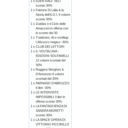
1 x
EDEN RALF VELI
sconto 30%
1 x
Fabrizio Di Lalla & la
Storia dell’A.O.I. 6 volumi
sconto 30%
1 x
Zuddas e il Ciclo delle
Amazzoni in offerta con
lo sconto del 30
1 x
Tradizioni, riti e sortilegi.
L’Abruzzo magico -30%
1 x
CLUB DEI LETTORI
1 x
IL VOLTALUNA -
EDIZIONI SOLFANELLI
12 volumi scontati del
30%
1 x
Ruggero Morghen &
D’Annunzio 6 volumi
scontati del 30%
1 x
PARNASO D'ABRUZZO
6 libri -30%
1 x
LE INTERVISTE
IMPOSSIBILI 3 libri in
offerta sconto 30%
1 x
LA FANTASCIENZA DI
SANDRA MORETTI
sconto 30%
1 x
LA SPACE OPERA DI
VITTORIO PICCIRILLO