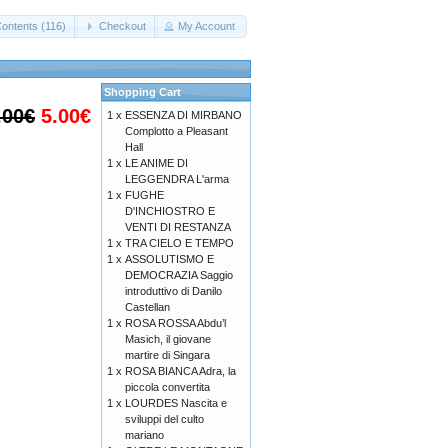
Contents (116)
Checkout
My Account
Shopping Cart
.00€
5.00€
1 x
ESSENZA DI MIRBANO
Complotto a Pleasant
Hall
1 x
LE ANIME DI
LEGGENDRA L'arma
1 x
FUGHE
D'INCHIOSTRO E
VENTI DI RESTANZA
1 x
TRA CIELO E TEMPO
1 x
ASSOLUTISMO E
DEMOCRAZIA Saggio
introduttivo di Danilo
Castellan
1 x
ROSA ROSSA Abdu’l
Masich, il giovane
martire di Singara
1 x
ROSA BIANCA Adra, la
piccola convertita
1 x
LOURDES Nascita e
sviluppi del culto
mariano