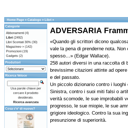
Home Page
»
Catalogo
»
Libri
»
Categorie
ADVERSARIA Framme
Abbonamenti
(4)
Libri
(2492)
«Quando gli scrittori dicono qualcosa
Libri Scontati 30%
(30)
Magazines->
(142)
vale la pena di prenderne nota. Non
Promozioni
(19)
spesso…» (Edgar Wallace).
Gadgets
(2)
258 autori diversi in una raccolta di 
Produttori
brevissime citazioni attinte ad opere
Ricerca Veloce
e del passato.
Un piccolo dizionario contro i luoghi
Usa parole chiave per
Sinistra, contro i suoi miti falsi o arti
cercare il prodotto
desiderato.
verità scomode, le sue improbabili ve
Ricerca avanzata
progresso, le sue miopie, le sue amn
Cosa c'e' di nuovo?
grigiore ideologico. Contro la sua ing
presunzione di superiorità.