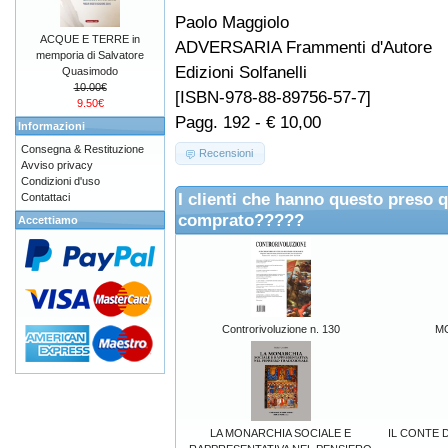
Paolo Maggiolo
ACQUE E TERRE in
ADVERSARIA Frammenti d'Autore
memporia di Salvatore
Edizioni Solfanelli
Quasimodo
10.00€
[ISBN-978-88-89756-57-7]
9.50€
Pagg. 192 - € 10,00
Informazioni
Consegna & Restituzione
Recensioni
Avviso privacy
Condizioni d'uso
I clienti che hanno questo preso 
Contattaci
comprato?????
Accettiamo
Controrivoluzione n. 130
M
LA MONARCHIA SOCIALE E
IL CONTE D