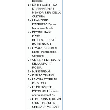
Edizione)
1 x
L'ARTE COME FILO
D'ARIANNA PER I
MEANDRI NERI DELLA
CULTURA
1 x
UNA MADRE
D'ABRUZZO Donna
Mariannina Acerbo
2 x
INCONFUTABILI
PROVE
DELL'ESISTENZA DI
BABBO NATALE
1 x
FAVOLA PLIC Piccoli -
Liberi - Incorreggibili -
Coniglietti
2 x
CLANNY E IL TESORO
DELLA GROTTA
ROSSA
2 x
MAINSTREAM
3 x
E ABITÒ TRA NOI
1 x
LA VERA STORIA DI
KING LEAR
3 x
LE INTERVISTE
IMPOSSIBILI 3 libri in
offerta sconto 30%
2 x
IL PATRONATO DI SAN
GIUSEPPE SULLA
CHIESA UNIVERSALE