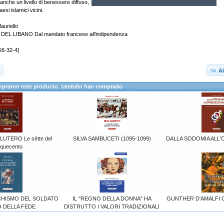
nche un livello di benessere diffuso,
esi islamici vicini.
auriello
EL LIBANO Dal mandato francese all’indipendenza
56-32-4]
Añ
mpraron este producto, también han comprado
 LUTERO Le sètte del
SILVA SAMBUCETI (1095-1099)
DALLA SODOMIA ALL
nquecento
CHISMO DEL SOLDATO
IL "REGNO DELLA DONNA" HA
GUNTHER D'AMALFI Cav
O DELLA FEDE
DISTRUTTO I VALORI TRADIZIONALI