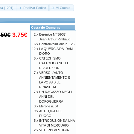
ta (1201)
Realizar Pedido
Mi Cuenta
Cesta de Compras
.50€
3.75€
2 x
Bérénice N° 36/37
Jean-Arthur Rimbaud
6 x
Controrivoluzione n. 125
12 x
LA QUERCIA DAI RAMI
D'ORO
6 x
CATECHISMO
CATTOLICO SULLE
RIVOLUZIONI
7 x
VERSO L'AUTO-
ANNIENTAMENTO E
LA POSSIBILE
RINASCITA
7 x
UN RAGAZZO NEGLI
ANNI DEL
DOPOGUERRA
3 x
Merope n. 64
9 x
AL DI QUA DEL
FUOCO
5 x
INTRODUZIONE A UNA
VITA DI MERCURIO
2 x
VETERIS VESTIGIA