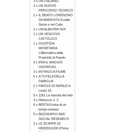
3 x
UN ITALIANO
3 x
UN NUOVO
PERCORSO TEORICO
2 x
IL BEATO LORENZINO
DA MAROSTICA nella
Storia e nel Culto
2 x
UN'ALBA PER NOI
1 x
UN VESCOVO
CATTOLICO
1 x
GIUSTIZIA
MONETARIA
L’Alternativa della
Proprietà di Popolo
4 x
ERA IL MAGGIO
ODOROSO...
3 x
INTRIGO A FIUME
5 x
A TUTELA DELLA
FAMIGLIA
2 x
FAVOLE DI NATALE in
corpo 16
3 x
1181 La nascita del mito
4 x
Diònysos n. 2
6 x
BERTA Eroina di un
tempo lontano
5 x
BIOGRAPHY AND
SOCIAL RESEARCH
3 x
LE SCARPE DI
HEIDEGGER (Prima