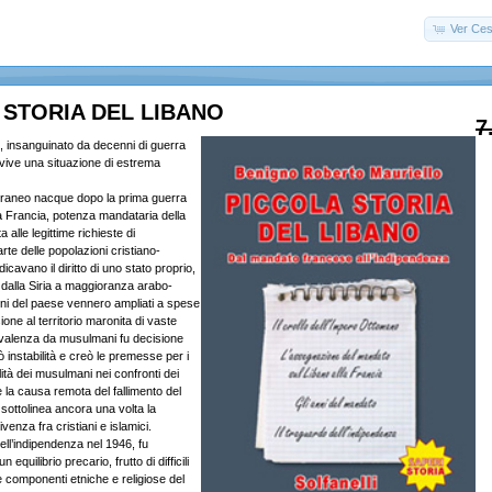
Ver Ces
 STORIA DEL LIBANO
7
ese, insanguinato da decenni di guerra
 vive una situazione di estrema
oraneo nacque dopo la prima guerra
 Francia, potenza mandataria della
 alle legittime richieste di
te delle popolazioni cristiano-
icavano il diritto di uno stato proprio,
 dalla Siria a maggioranza arabo-
ini del paese vennero ampliati a spese
sione al territorio maronita di vaste
evalenza da musulmani fu decisione
 instabilità e creò le premesse per i
stilità dei musulmani nei confronti dei
e la causa remota del fallimento del
sottolinea ancora una volta la
ivenza fra cristiani e islamici.
ell’indipendenza nel 1946, fu
quilibrio precario, frutto di difficili
 componenti etniche e religiose del