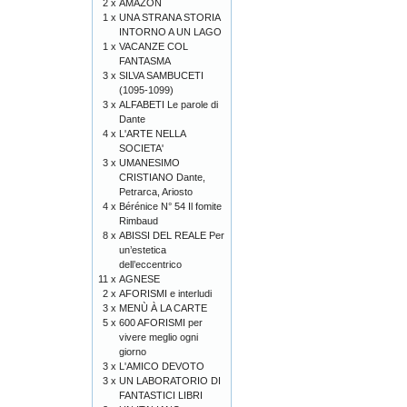
2 x
AMAZON
1 x
UNA STRANA STORIA
INTORNO A UN LAGO
1 x
VACANZE COL
FANTASMA
3 x
SILVA SAMBUCETI
(1095-1099)
3 x
ALFABETI Le parole di
Dante
4 x
L'ARTE NELLA
SOCIETA'
3 x
UMANESIMO
CRISTIANO Dante,
Petrarca, Ariosto
4 x
Bérénice N° 54 Il fomite
Rimbaud
8 x
ABISSI DEL REALE Per
un’estetica
dell’eccentrico
11 x
AGNESE
2 x
AFORISMI e interludi
3 x
MENÙ À LA CARTE
5 x
600 AFORISMI per
vivere meglio ogni
giorno
3 x
L'AMICO DEVOTO
3 x
UN LABORATORIO DI
FANTASTICI LIBRI