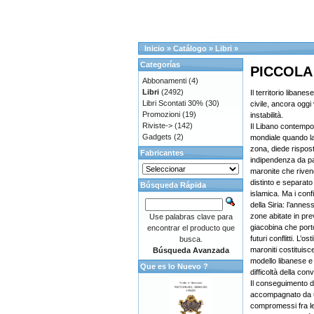
Inicio
»
Catálogo
»
Libri
»
Categorías
PICCOLA
Abbonamenti
(4)
Libri
(2492)
Il territorio liban
Libri Scontati 30%
(30)
civile, ancora oggi
Promozioni
(19)
instabilità.
Riviste->
(142)
Il Libano contemp
Gadgets
(2)
mondiale quando la
zona, diede risposta
Fabricantes
indipendenza da par
maronite che rivend
distinto e separato
Búsqueda Rápida
islamica. Ma i conf
della Siria: l’annes
zone abitate in pr
Use palabras clave para
giacobina che portò
encontrar el producto que
futuri conflitti. L’o
busca.
maroniti costituisc
Búsqueda Avanzada
modello libanese e 
Que es lo Nuevo ?
difficoltà della conv
Il conseguimento d
accompagnato da un e
compromessi fra le