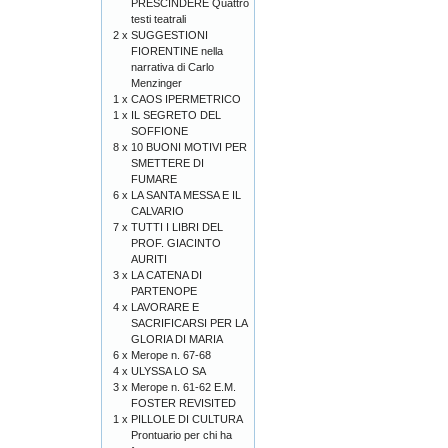
PRESCINDERE Quattro
testi teatrali
2 x
SUGGESTIONI
FIORENTINE nella
narrativa di Carlo
Menzinger
1 x
CAOS IPERMETRICO
1 x
IL SEGRETO DEL
SOFFIONE
8 x
10 BUONI MOTIVI PER
SMETTERE DI
FUMARE
6 x
LA SANTA MESSA E IL
CALVARIO
7 x
TUTTI I LIBRI DEL
PROF. GIACINTO
AURITI
3 x
LA CATENA DI
PARTENOPE
4 x
LAVORARE E
SACRIFICARSI PER LA
GLORIA DI MARIA
6 x
Merope n. 67-68
4 x
ULYSSA LO SA
3 x
Merope n. 61-62 E.M.
FOSTER REVISITED
1 x
PILLOLE DI CULTURA
Prontuario per chi ha