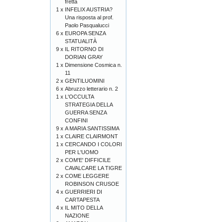
fretta
1 x
INFELIX AUSTRIA?
Una risposta al prof.
Paolo Pasqualucci
6 x
EUROPA SENZA
STATUALITÀ
9 x
IL RITORNO DI
DORIAN GRAY
1 x
Dimensione Cosmica n.
11
2 x
GENTILUOMINI
6 x
Abruzzo letterario n. 2
1 x
L'OCCULTA
STRATEGIA DELLA
GUERRA SENZA
CONFINI
9 x
A MARIA SANTISSIMA
1 x
CLAIRE CLAIRMONT
1 x
CERCANDO I COLORI
PER L'UOMO
2 x
COM'E' DIFFICILE
CAVALCARE LA TIGRE
2 x
COME LEGGERE
ROBINSON CRUSOE
4 x
GUERRIERI DI
CARTAPESTA
4 x
IL MITO DELLA
NAZIONE