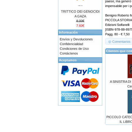
paese, ma generò a
impensabile per i pa
TRITTICO DEI GENOCIDI
Benigno Roberto M
A GAZA
PICCOLA STORIA D
8.00€
Edizioni Solfanelli
7.60€
[ISBN-978-88-897
Información
Pagg. 80 - € 7,50
Envíos y Devoluciones
Comentarios
Confidencialidad
Condiciones de Uso
Clientes que co
Contáctenos
Aceptamos
A SINISTRA DI
Ci
PICCOLO CATE
IL LIBR