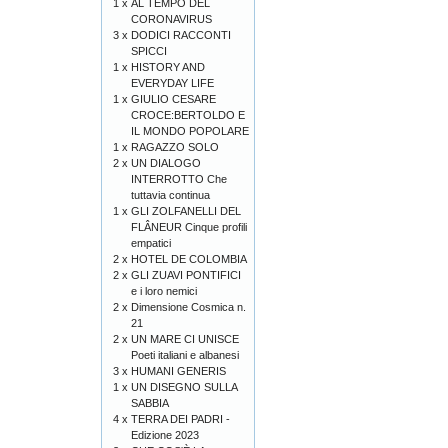
1 x
AL TEMPO DEL
CORONAVIRUS
3 x
DODICI RACCONTI
SPICCI
1 x
HISTORY AND
EVERYDAY LIFE
1 x
GIULIO CESARE
CROCE:BERTOLDO E
IL MONDO POPOLARE
1 x
RAGAZZO SOLO
2 x
UN DIALOGO
INTERROTTO Che
tuttavia continua
1 x
GLI ZOLFANELLI DEL
FLÂNEUR Cinque profili
empatici
2 x
HOTEL DE COLOMBIA
2 x
GLI ZUAVI PONTIFICI
e i loro nemici
2 x
Dimensione Cosmica n.
21
2 x
UN MARE CI UNISCE
Poeti italiani e albanesi
3 x
HUMANI GENERIS
1 x
UN DISEGNO SULLA
SABBIA
4 x
TERRA DEI PADRI -
Edizione 2023