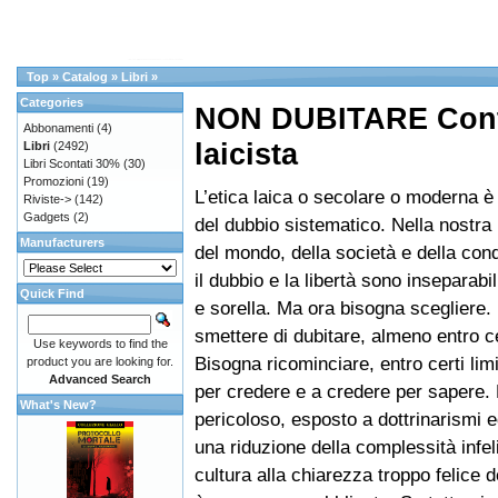
Top
»
Catalog
»
Libri
»
Categories
NON DUBITARE Contr
Abbonamenti
(4)
laicista
Libri
(2492)
Libri Scontati 30%
(30)
Promozioni
(19)
L’etica laica o secolare o moderna è 
Riviste->
(142)
Gadgets
(2)
del dubbio sistematico. Nella nostra
Manufacturers
del mondo, della società e della co
il dubbio e la libertà sono inseparabil
Quick Find
e sorella. Ma ora bisogna scegliere.
smettere di dubitare, almeno entro cer
Use keywords to find the
Bisogna ricominciare, entro certi limi
product you are looking for.
Advanced Search
per credere e a credere per sapere.
What's New?
pericoloso, esposto a dottrinarismi e
una riduzione della complessità infel
cultura alla chiarezza troppo felice