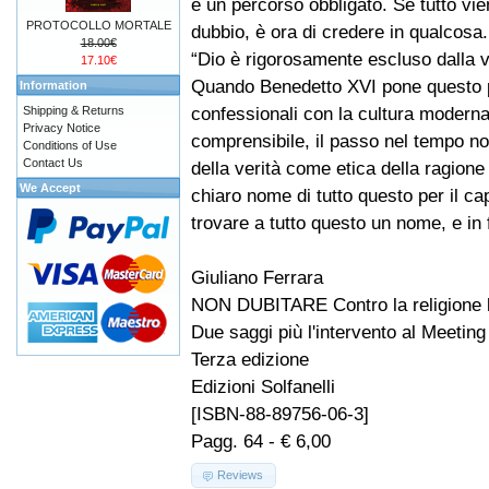
è un percorso obbligato. Se tutto vi
PROTOCOLLO MORTALE
dubbio, è ora di credere in qualcosa.
18.00€
“Dio è rigorosamente escluso dalla v
17.10€
Quando Benedetto XVI pone questo pr
Information
confessionali con la cultura moderna 
Shipping & Returns
Privacy Notice
comprensibile, il passo nel tempo nos
Conditions of Use
Contact Us
della verità come etica della ragione
We Accept
chiaro nome di tutto questo per il ca
trovare a tutto questo un nome, e in f
Giuliano Ferrara
NON DUBITARE Contro la religione l
Due saggi più l'intervento al Meeti
Terza edizione
Edizioni Solfanelli
[ISBN-88-89756-06-3]
Pagg. 64 - € 6,00
Reviews