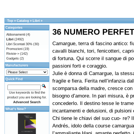
Top
»
Catalog
»
Libri
»
Categories
36 NUMERO PERFE
Abbonamenti
(4)
Libri
(2492)
Camargue, terra di fascino antico: f
Libri Scontati 30%
(30)
Promozioni
(19)
cavalli bianchi, tori, fenicotteri, capr
Riviste->
(142)
di fortuna. Qui scorre il sangue di poe
Gadgets
(2)
passioni forti e coraggio.
Manufacturers
Julie è donna di Camargue, la stess
Quick Find
fragile e fiera. Ferita nell’infanzia da
scomparsa della madre, cresce con 
Use keywords to find the
bisogno d’amore. In pari misura, è p
product you are looking for.
Advanced Search
concederlo. Il destino tesse le trame
What's New?
incantamenti e delusioni, di pulsioni e 
Chi tiene le chiavi del suo cuo- re? I
Andrés, idolo della course camargua
l’ammaliante Hani, amante perfetto, 