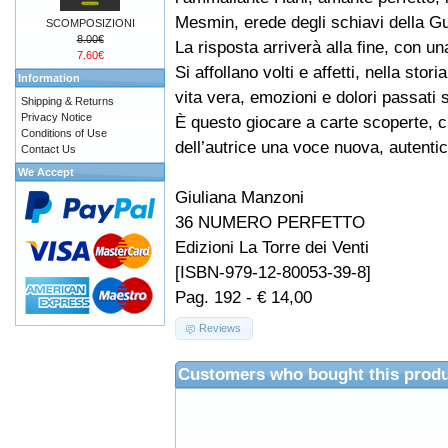
Mesmin, erede degli schiavi della G
SCOMPOSIZIONI
8.00€
La risposta arriverà alla fine, con u
7.60€
Si affollano volti e affetti, nella stor
Information
vita vera, emozioni e dolori passati s
Shipping & Returns
Privacy Notice
È questo giocare a carte scoperte, c
Conditions of Use
dell’autrice una voce nuova, autenti
Contact Us
We Accept
Giuliana Manzoni
36 NUMERO PERFETTO
Edizioni La Torre dei Venti
[ISBN-979-12-80053-39-8]
Pag. 192 - € 14,00
Reviews
Customers who bought this produ