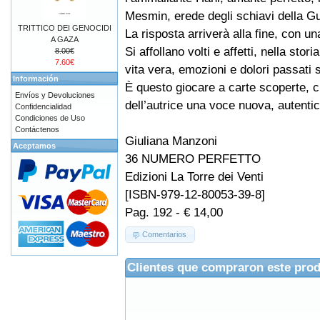
Mesmin, erede degli schiavi della G
TRITTICO DEI GENOCIDI
La risposta arriverà alla fine, con u
A GAZA
Si affollano volti e affetti, nella stor
8.00€
7.60€
vita vera, emozioni e dolori passati s
Información
È questo giocare a carte scoperte, c
Envíos y Devoluciones
dell’autrice una voce nuova, autenti
Confidencialidad
Condiciones de Uso
Contáctenos
Giuliana Manzoni
Aceptamos
36 NUMERO PERFETTO
Edizioni La Torre dei Venti
[ISBN-979-12-80053-39-8]
Pag. 192 - € 14,00
Comentarios
Clientes que compraron este pro