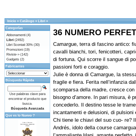
Inicio
»
Catálogo
»
Libri
»
Categorías
36 NUMERO PERFE
Abbonamenti
(4)
Libri
(2492)
Camargue, terra di fascino antico: f
Libri Scontati 30%
(30)
Promozioni
(19)
cavalli bianchi, tori, fenicotteri, capr
Riviste->
(142)
di fortuna. Qui scorre il sangue di poe
Gadgets
(2)
passioni forti e coraggio.
Fabricantes
Julie è donna di Camargue, la stess
Búsqueda Rápida
fragile e fiera. Ferita nell’infanzia da
scomparsa della madre, cresce con 
Use palabras clave para
bisogno d’amore. In pari misura, è p
encontrar el producto que
busca.
concederlo. Il destino tesse le trame
Búsqueda Avanzada
incantamenti e delusioni, di pulsioni e 
Que es lo Nuevo ?
Chi tiene le chiavi del suo cuo- re? I
Andrés, idolo della course camargua
l’ammaliante Hani, amante perfetto, 