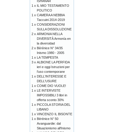
ISHANAR
1 x
IL MIO TESTAMENTO
POLITICO
1 x
CAMERA A NEBBIA
Taccuini 2014-2019
1 x
CONSIDERAZIONI
SULLA DISSOLUZIONE
2 x
ARMONIA NELLA
DIVERSITÀ Armonía en
la diversidad
2 x
Bérénice N° 34/35
Inismo 1980 - 2005
1 x
LA TEMPESTA
3 x
ALBIONE LA PERFIDA
ieri e oggi Istruzioni per
l’uso contemporane
1 x
DELL'INTERESSE E
DELL'USURE
1 x
COME DIO VUOLE!
1 x
LE INTERVISTE
IMPOSSIBILI 3 libri in
offerta sconto 30%
1 x
PICCOLA STORIA DEL
LIBANO
1 x
VINCENZO IL BISONTE
1 x
Bérénice N° 50
Avanguardie: dal
Situazionismo all'Inismo