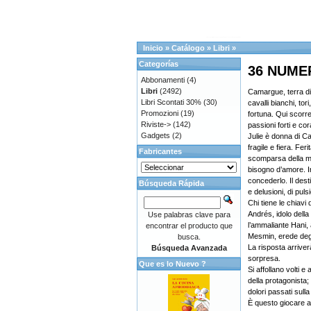
Inicio
»
Catálogo
»
Libri
»
Categorías
36 NUME
Abbonamenti
(4)
Libri
(2492)
Camargue, terra di
Libri Scontati 30%
(30)
cavalli bianchi, tori
Promozioni
(19)
fortuna. Qui scorre 
Riviste->
(142)
passioni forti e cor
Gadgets
(2)
Julie è donna di C
fragile e fiera. Feri
Fabricantes
scomparsa della m
bisogno d’amore. I
concederlo. Il dest
Búsqueda Rápida
e delusioni, di pulsio
Chi tiene le chiavi
Andrés, idolo dell
Use palabras clave para
l’ammaliante Hani, 
encontrar el producto que
Mesmin, erede degl
busca.
La risposta arriver
Búsqueda Avanzada
sorpresa.
Que es lo Nuevo ?
Si affollano volti e 
della protagonista;
dolori passati sulla
È questo giocare a 