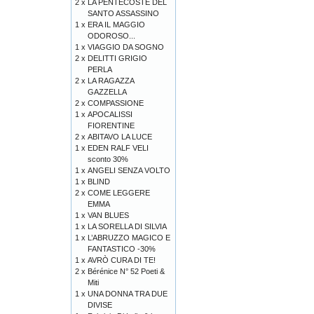
2 x
LA PENTECOSTE DEL
SANTO ASSASSINO
1 x
ERA IL MAGGIO
ODOROSO...
1 x
VIAGGIO DA SOGNO
2 x
DELITTI GRIGIO
PERLA
2 x
LA RAGAZZA
GAZZELLA
2 x
COMPASSIONE
1 x
APOCALISSI
FIORENTINE
2 x
ABITAVO LA LUCE
1 x
EDEN RALF VELI
sconto 30%
1 x
ANGELI SENZA VOLTO
1 x
BLIND
2 x
COME LEGGERE
EMMA
1 x
VAN BLUES
1 x
LA SORELLA DI SILVIA
1 x
L’ABRUZZO MAGICO E
FANTASTICO -30%
1 x
AVRÒ CURA DI TE!
2 x
Bérénice N° 52 Poeti &
Miti
1 x
UNA DONNA TRA DUE
DIVISE