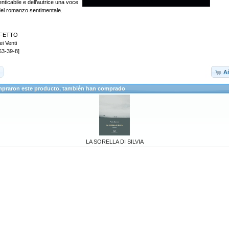
ticabile e dell’autrice una voce
del romanzo sentimentale.
FETTO
ei Venti
53-39-8]
Añ
mpraron este producto, también han comprado
LA SORELLA DI SILVIA