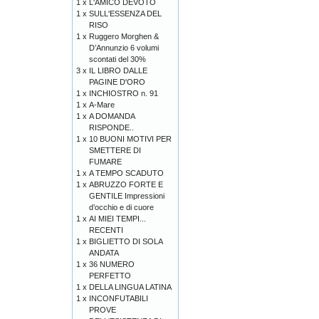
1 x
L'AMICO DEVOTO
1 x
SULL'ESSENZA DEL
RISO
1 x
Ruggero Morghen &
D’Annunzio 6 volumi
scontati del 30%
3 x
IL LIBRO DALLE
PAGINE D'ORO
1 x
INCHIOSTRO n. 91
1 x
A-Mare
1 x
A DOMANDA
RISPONDE..
1 x
10 BUONI MOTIVI PER
SMETTERE DI
FUMARE
1 x
A TEMPO SCADUTO
1 x
ABRUZZO FORTE E
GENTILE Impressioni
d’occhio e di cuore
1 x
AI MIEI TEMPI...
RECENTI
1 x
BIGLIETTO DI SOLA
ANDATA
1 x
36 NUMERO
PERFETTO
1 x
DELLA LINGUA LATINA
1 x
INCONFUTABILI
PROVE