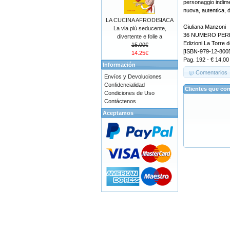
personaggio indimen
nuova, autentica, 
LA CUCINA AFRODISIACA
Giuliana Manzoni
La via più seducente,
36 NUMERO PER
divertente e folle a
Edizioni La Torre d
15.00€
[ISBN-979-12-800
14.25€
Pag. 192 - € 14,00
Información
Comentarios
Envíos y Devoluciones
Confidencialidad
Clientes que co
Condiciones de Uso
Contáctenos
Aceptamos