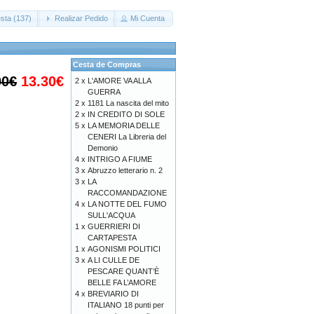
sta (137)
Realizar Pedido
Mi Cuenta
Cesta de Compras
00€
13.30€
2 x
L'AMORE VA ALLA
GUERRA
2 x
1181 La nascita del mito
2 x
IN CREDITO DI SOLE
5 x
LA MEMORIA DELLE
CENERI La Libreria del
Demonio
4 x
INTRIGO A FIUME
3 x
Abruzzo letterario n. 2
3 x
LA
RACCOMANDAZIONE
4 x
LA NOTTE DEL FUMO
SULL'ACQUA
1 x
GUERRIERI DI
CARTAPESTA
1 x
AGONISMI POLITICI
3 x
A LI CULLE DE
PESCARE QUANT’È
BELLE FA L’AMORE
4 x
BREVIARIO DI
ITALIANO 18 punti per