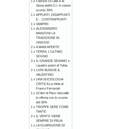
1 x
Fabrizio Di Lalla & la
Storia dell’A.O.I. 6 volumi
sconto 30%
1 x
APPUNTI, DISAPPUNTI
E... CONTRAPPUNTI
1 x
VAMPIRI
1 x
ALESSANDRO
MANZONI LA
TRADIZIONE IN
VIAGGIO
2 x
A MANI APERTE
1 x
TERRA. L'ULTIMO
SOGNO
3 x
IL GRANDE SESAMO e
i quattro poteri di Tobia
2 x
LORI-BUDGIE &
VALENTINO
1 x
UNA SOCIOLOGIA
CRITICA La sfida di
Franco Ferrarotti
1 x
10 libri di Piero Vassalllo
in offerta con lo sconto
del 30%
1 x
TROPPE SERE COME
TANTE
2 x
IL VENTO VIENE
SEMPRE DI PRUA
1 x
LA GUARIGIONE DI