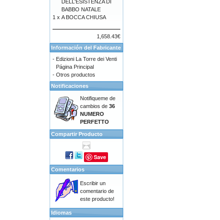
DELL'ESISTENZA DI
BABBO NATALE
1 x
A BOCCA CHIUSA
1,658.43€
Información del Fabricante
-
Edizioni La Torre dei Venti
Página Principal
-
Otros productos
Notificaciones
Notifiqueme de
cambios de
36
NUMERO
PERFETTO
Compartir Producto
Save
Comentarios
Escribir un
comentario de
este producto!
Idiomas