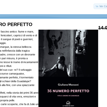
Ver Ce
RO PERFETTO
14.
 fascino antico: fiume e mare,
, fenicotteri, capricci di vento e di
il sangue di poeti e guerrieri,
aggio.
amargue, la stessa bellezza
ta nell’infanzia dalla tragica
adre, cresce con un divorante
n pari misura, è pronta a
ino tesse le trame di incantamenti
ni e rifiuti.
 del suo cuo- re? Il selvaggio
a course camarguaise,
amante perfetto, il tormentato
i schiavi della Guadalupe?
à alla fine, con una spiazzante
affetti, nella storia dei primi 36 anni
 squarci di vita vera, emozioni e
 propria pelle.
carte scoperte, che fa di Julie un