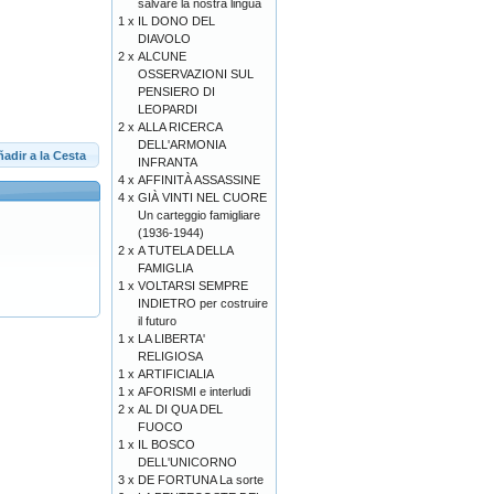
salvare la nostra lingua
1 x
IL DONO DEL
DIAVOLO
2 x
ALCUNE
OSSERVAZIONI SUL
PENSIERO DI
LEOPARDI
2 x
ALLA RICERCA
DELL'ARMONIA
adir a la Cesta
INFRANTA
4 x
AFFINITÀ ASSASSINE
4 x
GIÀ VINTI NEL CUORE
Un carteggio famigliare
(1936-1944)
2 x
A TUTELA DELLA
FAMIGLIA
1 x
VOLTARSI SEMPRE
INDIETRO per costruire
il futuro
1 x
LA LIBERTA'
RELIGIOSA
1 x
ARTIFICIALIA
1 x
AFORISMI e interludi
2 x
AL DI QUA DEL
FUOCO
1 x
IL BOSCO
DELL'UNICORNO
3 x
DE FORTUNA La sorte