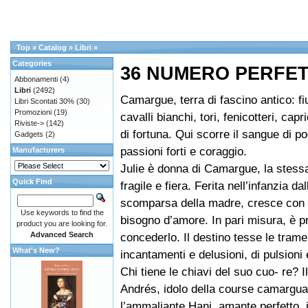
Top
»
Catalog
»
Libri
»
Categories
36 NUMERO PERFE
Abbonamenti
(4)
Libri
(2492)
Camargue, terra di fascino antico: f
Libri Scontati 30%
(30)
Promozioni
(19)
cavalli bianchi, tori, fenicotteri, capr
Riviste->
(142)
di fortuna. Qui scorre il sangue di poe
Gadgets
(2)
passioni forti e coraggio.
Manufacturers
Julie è donna di Camargue, la stess
Quick Find
fragile e fiera. Ferita nell’infanzia da
scomparsa della madre, cresce con 
Use keywords to find the
bisogno d’amore. In pari misura, è p
product you are looking for.
Advanced Search
concederlo. Il destino tesse le trame
What's New?
incantamenti e delusioni, di pulsioni e 
Chi tiene le chiavi del suo cuo- re? I
Andrés, idolo della course camargua
l’ammaliante Hani, amante perfetto, 