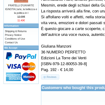
Mesmin, erede degli schiavi della G
FRATELLI D'UN'ARTE
IGNOTA L’arte, la bellezza e
La risposta arriverà alla fine, con u
la politica in I
Si affollano volti e affetti, nella stor
12.00€
11.40€
vita vera, emozioni e dolori passati s
Information
È questo giocare a carte scoperte, c
Shipping & Returns
dell’autrice una voce nuova, autenti
Privacy Notice
Conditions of Use
Contact Us
Giuliana Manzoni
We Accept
36 NUMERO PERFETTO
Edizioni La Torre dei Venti
[ISBN-979-12-80053-39-8]
Pag. 192 - € 14,00
Reviews
Customers who bought this produ