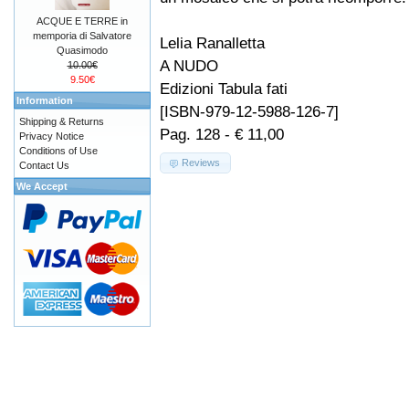
ACQUE E TERRE in
memporia di Salvatore
Lelia Ranalletta
Quasimodo
A NUDO
10.00€
9.50€
Edizioni Tabula fati
Information
[ISBN-979-12-5988-126-7]
Shipping & Returns
Pag. 128 - € 11,00
Privacy Notice
Conditions of Use
Reviews
Contact Us
We Accept