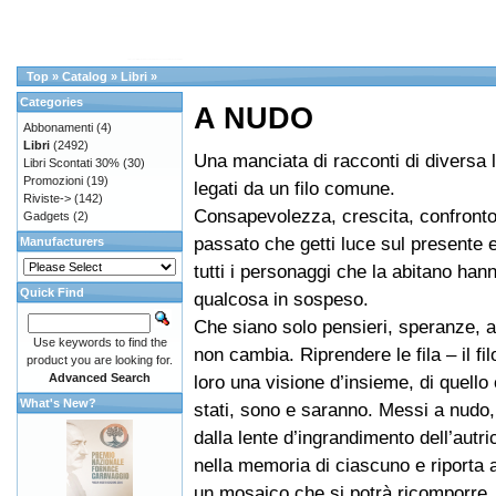
Top
»
Catalog
»
Libri
»
Categories
A NUDO
Abbonamenti
(4)
Libri
(2492)
Una manciata di racconti di diversa
Libri Scontati 30%
(30)
Promozioni
(19)
legati da un filo comune.
Riviste->
(142)
Consapevolezza, crescita, confronto
Gadgets
(2)
passato che getti luce sul presente e
Manufacturers
tutti i personaggi che la abitano han
Quick Find
qualcosa in sospeso.
Che siano solo pensieri, speranze, a
Use keywords to find the
non cambia. Riprendere le fila – il fi
product you are looking for.
Advanced Search
loro una visione d’insieme, di quello
What's New?
stati, sono e saranno. Messi a nudo,
dalla lente d’ingrandimento dell’autr
nella memoria di ciascuno e riporta a
un mosaico che si potrà ricomporre.