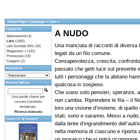
Home Page
»
Catalogo
»
Libri
»
Categorie
A NUDO
Abbonamenti
(4)
Libri
(2492)
Una manciata di racconti di diversa
Libri Scontati 30%
(30)
Magazines->
(142)
legati da un filo comune.
Promozioni
(19)
Consapevolezza, crescita, confronto
Gadgets
(2)
passato che getti luce sul presente e
Produttori
tutti i personaggi che la abitano han
Ricerca Veloce
qualcosa in sospeso.
Che siano solo pensieri, speranze, a
Usa parole chiave per
non cambia. Riprendere le fila – il fi
cercare il prodotto
desiderato.
loro una visione d’insieme, di quello
Ricerca avanzata
stati, sono e saranno. Messi a nudo,
Cosa c'e' di nuovo?
dalla lente d’ingrandimento dell’autr
nella memoria di ciascuno e riporta a
un mosaico che si potrà ricomporre.