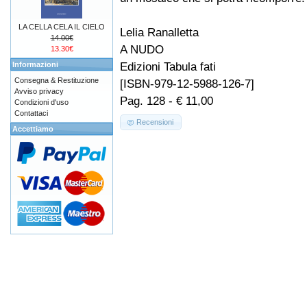
LA CELLA CELA IL CIELO
Lelia Ranalletta
14.00€
A NUDO
13.30€
Edizioni Tabula fati
Informazioni
Consegna & Restituzione
[ISBN-979-12-5988-126-7]
Avviso privacy
Pag. 128 - € 11,00
Condizioni d'uso
Contattaci
Recensioni
Accettiamo