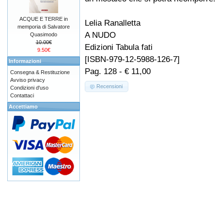
ACQUE E TERRE in
Lelia Ranalletta
memporia di Salvatore
A NUDO
Quasimodo
10.00€
Edizioni Tabula fati
9.50€
[ISBN-979-12-5988-126-7]
Informazioni
Pag. 128 - € 11,00
Consegna & Restituzione
Avviso privacy
Recensioni
Condizioni d'uso
Contattaci
Accettiamo