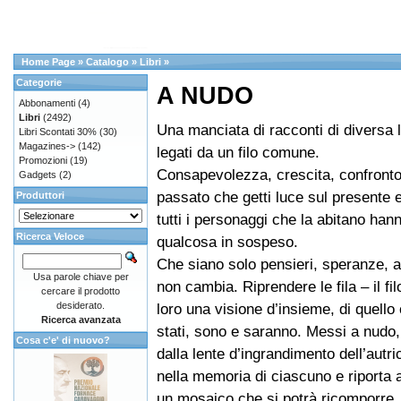
Home Page
»
Catalogo
»
Libri
»
Categorie
A NUDO
Abbonamenti
(4)
Libri
(2492)
Una manciata di racconti di diversa
Libri Scontati 30%
(30)
Magazines->
(142)
legati da un filo comune.
Promozioni
(19)
Consapevolezza, crescita, confronto
Gadgets
(2)
passato che getti luce sul presente e
Produttori
tutti i personaggi che la abitano han
Ricerca Veloce
qualcosa in sospeso.
Che siano solo pensieri, speranze, a
Usa parole chiave per
non cambia. Riprendere le fila – il fi
cercare il prodotto
desiderato.
loro una visione d’insieme, di quello
Ricerca avanzata
stati, sono e saranno. Messi a nudo,
Cosa c'e' di nuovo?
dalla lente d’ingrandimento dell’autr
nella memoria di ciascuno e riporta a
un mosaico che si potrà ricomporre.