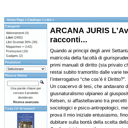
Home Page
»
Catalogo
»
Libri
»
Categorie
ARCANA JURIS L’Avvo
Abbonamenti
(4)
racconti...
Libri
(2492)
Libri Scontati 30%
(30)
Magazines->
(142)
Quando ai principi degli anni Settant
Promozioni
(19)
Gadgets
(2)
matricola della facoltà di giurispruden
Produttori
primi manuali di diritto (sia privato 
restai subito tramortito dalle varie te
Ricerca Veloce
l’interrogativo “che cos’è il Diritto?”.
Un coacervo di tesi, che andavano d
Usa parole chiave per
giusnaturalismo ulpianeo al giusposi
cercare il prodotto
desiderato.
Kelsen, si affastellavano tra precetti f
Ricerca avanzata
sociologici e psico-antropologici, m
Cosa c'e' di nuovo?
prova il mio iniziale entusiasmo, fino
dubitare sulla bontà della scelta della