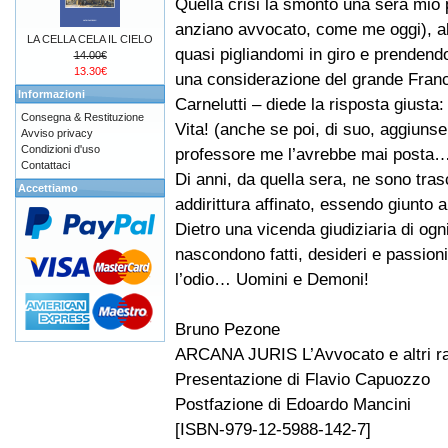
Quella crisi la smontò una sera mio 
anziano avvocato, come me oggi), a
LA CELLA CELA IL CIELO
quasi pigliandomi in giro e prendendo
14.00€
13.30€
una considerazione del grande Fran
Informazioni
Carnelutti – diede la risposta giusta: i
Consegna & Restituzione
Vita! (anche se poi, di suo, aggiun
Avviso privacy
Condizioni d'uso
professore me l’avrebbe mai posta…
Contattaci
Di anni, da quella sera, ne sono tra
Accettiamo
addirittura affinato, essendo giunto 
Dietro una vicenda giudiziaria di ogn
nascondono fatti, desideri e passion
l’odio… Uomini e Demoni!
Bruno Pezone
ARCANA JURIS L’Avvocato e altri ra
Presentazione di Flavio Capuozzo
Postfazione di Edoardo Mancini
[ISBN-979-12-5988-142-7]