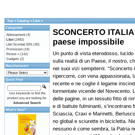
Top
»
Catalog
»
Libri
»
Categories
SCONCERTO ITALIAN
Abbonamenti
(4)
paese impossibile
Libri
(2492)
Libri Scontati 30%
(30)
Promozioni
(19)
Un punto di vista eterodosso, lucido 
Riviste->
(142)
Gadgets
(2)
sulla realtà di un Paese, il nostro, 
Manufacturers
nei suoi vizi sempiterni. “Sconcerto i
ripercorre, con vena appassionata, l
Quick Find
recente e ne coglie il legame inscindi
tormentate vicende del Novecento. Lu
Use keywords to find the
delle pagine, in un tessuto fitto di ri
product you are looking for.
Advanced Search
e di battute fulminanti, s’incontrano 
What's New?
Sciascia, Craxi e Marinetti, Berlusc
no global e sciurette in bicicletta. Ni
nessuno è come sembra, la Patria no