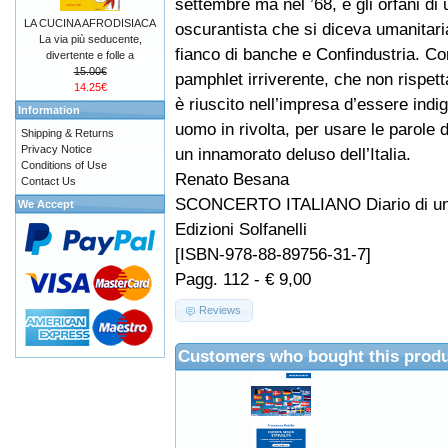
settembre ma nel ’68, e gli orfani di 
LA CUCINA AFRODISIACA
oscurantista che si diceva umanitari
La via più seducente,
fianco di banche e Confindustria. C
divertente e folle a
15.00€
pamphlet irriverente, che non rispet
14.25€
è riuscito nell’impresa d’essere indi
Information
uomo in rivolta, per usare le parole
Shipping & Returns
Privacy Notice
un innamorato deluso dell’Italia.
Conditions of Use
Renato Besana
Contact Us
SCONCERTO ITALIANO Diario di un 
We Accept
Edizioni Solfanelli
[ISBN-978-88-89756-31-7]
Pagg. 112 - € 9,00
Reviews
Customers who bought this produ