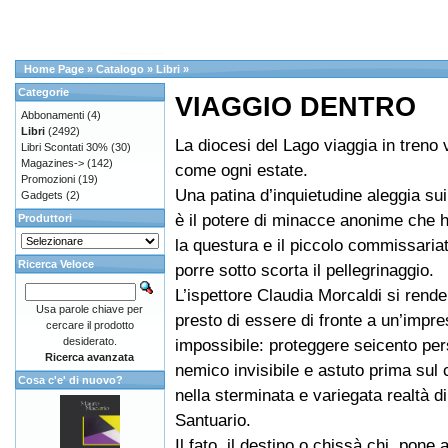
Home Page
»
Catalogo
»
Libri
»
Categorie
VIAGGIO DENTRO
Abbonamenti
(4)
Libri
(2492)
La diocesi del Lago viaggia in treno
Libri Scontati 30%
(30)
Magazines->
(142)
come ogni estate.
Promozioni
(19)
Una patina d’inquietudine aleggia sui
Gadgets
(2)
è il potere di minacce anonime che 
Produttori
la questura e il piccolo commissariat
Ricerca Veloce
porre sotto scorta il pellegrinaggio.
L’ispettore Claudia Morcaldi si rend
Usa parole chiave per
presto di essere di fronte a un’impr
cercare il prodotto
desiderato.
impossibile: proteggere seicento pe
Ricerca avanzata
nemico invisibile e astuto prima sul 
Cosa c'e' di nuovo?
nella sterminata e variegata realtà d
Santuario.
Il fato, il destino o chissà chi, pone 