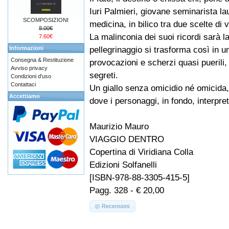
Iuri Palmieri, giovane seminarista la
SCOMPOSIZIONI
medicina, in bilico tra due scelte di v
8.00€
La malinconia dei suoi ricordi sarà la
7.60€
pellegrinaggio si trasforma così in una
Informazioni
Consegna & Restituzione
provocazioni e scherzi quasi puerili,
Avviso privacy
segreti.
Condizioni d'uso
Contattaci
Un giallo senza omicidio né omicida, 
Accettiamo
dove i personaggi, in fondo, interpret
Maurizio Mauro
VIAGGIO DENTRO
Copertina di Viridiana Colla
Edizioni Solfanelli
[ISBN-978-88-3305-415-5]
Pagg. 328 - € 20,00
Recensioni