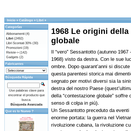
Inicio
»
Catálogo
»
Libri
»
Categorías
1968 Le origini dell
Abbonamenti
(4)
globale
Libri
(2492)
Libri Scontati 30%
(30)
Promozioni
(19)
Il “vero” Sessantotto (autunno 1967 
Riviste->
(142)
Gadgets
(2)
1968) visto da destra. Con le sue luc
Fabricantes
ombre. Dopo quarant’anni si discute
questa parentesi storica mai diment
Búsqueda Rápida
segnato per motivi diversi sia la sinis
destra del nostro Paese (quest’ultim
Use palabras clave para
della “contestazione globale” soffre 
encontrar el producto que
busca.
senso di colpa in più).
Búsqueda Avanzada
Un Sessantotto preceduto da eventi s
Que es lo Nuevo ?
enorme portata: la guerra nel Vietna
rivoluzione cubana, la rivoluzione cu