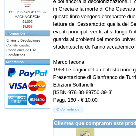
e poi ancora la decolonizzazione, il 
in Grecia e la morte di Che Guevara i
SULLE SPONDE DELLA
questo libro vengono comparate due
MAGNA GRECIA
21.00€
letture del Sessantotto: quella del S
19.95€
eventi principali verificatisi lungo l’
Información
guarda ai problemi del mondo universi
Envíos y Devoluciones
Confidencialidad
studentesche dell’anno accademico 
Condiciones de Uso
Contáctenos
Marco Iacona
Aceptamos
1968 Le origini della contestazione g
Presentazione di Gianfranco de Turr
Edizioni Solfanelli
[ISBN-978-88-89756-39-3]
Pagg. 160 - € 10,00
Comentarios
Clientes que compraron este pro