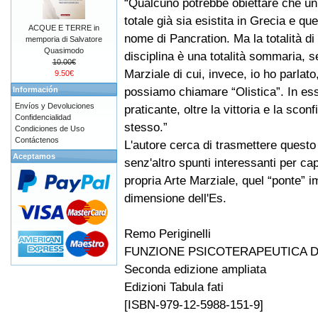
“Qualcuno potrebbe obiettare che un
totale già sia esistita in Grecia e qu
ACQUE E TERRE in
nome di Pancration. Ma la totalità di
memporia di Salvatore
Quasimodo
disciplina è una totalità sommaria, s
10.00€
Marziale di cui, invece, io ho parlato
9.50€
possiamo chiamare “Olistica”. In es
Información
Envíos y Devoluciones
praticante, oltre la vittoria e la scon
Confidencialidad
stesso.”
Condiciones de Uso
Contáctenos
L'autore cerca di trasmettere questo 
Aceptamos
senz'altro spunti interessanti per capi
propria Arte Marziale, quel “ponte” i
dimensione dell'Es.
Remo Periginelli
FUNZIONE PSICOTERAPEUTICA D
Seconda edizione ampliata
Edizioni Tabula fati
[ISBN-979-12-5988-151-9]