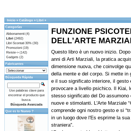
Inicio
»
Catálogo
»
Libri
»
Categorías
FUNZIONE PSICOT
Abbonamenti
(4)
DELL’ARTE MARZIA
Libri
(2492)
Libri Scontati 30%
(30)
Promozioni
(19)
Questo libro è un nuovo inizio. Dopo
Riviste->
(142)
Gadgets
(2)
anni di Arti Marziali, la pratica acqu
Fabricantes
dimensione nuova, che coinvolge qua
della mente e del corpo. Si mette in 
Búsqueda Rápida
e il suo significato interiore, il gest
provocare a livello psichico. Il Kiai, 
Use palabras clave para
stesso significato del Do assumono 
encontrar el producto que
busca.
nuove e stimolanti. L'Arte Marziale “
Búsqueda Avanzada
comprende ogni nostro gesto e si “t
Que es lo Nuevo ?
in un luogo dove l'Es esprime la sua 
straniera”.