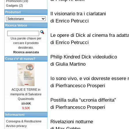
Promozioni
(19)
Gadgets
(2)
Produttori
Il visionario tra i ciarlatani
di Enrico Petrucci
Ricerca Veloce
Le opere di Dick al cinema fra adatta
Usa parole chiave per
di Enrico Petrucci
cercare il prodotto
desiderato.
Ricerca avanzata
Philip Kindred Dick videoludico
Cosa c'e' di nuovo?
di Giulia Martino
Io sono vivo, e voi dovreste essere 
di Pierfrancesco Prosperi
ACQUE E TERRE in
memporia di Salvatore
Quasimodo
Postilla sulla “ucronia differita”
10.00€
di Pierfrancesco Prosperi
9.50€
Informazioni
Rivelazioni notturne
Consegna & Restituzione
Avviso privacy
di Max Gobbo