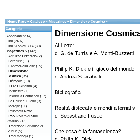
Home Page
»
Catalogo
»
Magazines
»
Dimensione Cosmica
»
Categorie
Dimensione Cosmica
Abbonamenti
(4)
Libri
(2492)
Ai Lettori
Libri Scontati 30%
(30)
Magazines
->
(142)
di G. de Turris e A. Monti-Buzzetti
Abruzzo Letterario
(2)
Berenice
(17)
Controrivoluzione
(15)
Philip K. Dick e il gioco del mondo
Dimensione
di Andrea Scarabelli
Cosmica
(35)
Diònysos
(10)
Il Filo D'Arianna
(4)
Inchiostro
(1)
Bibliografia
Insolito & Fantastico
(17)
La Calce e il Dado
(3)
Merope
(11)
Realtà dislocata e mondi alternativi
Philomath News
di Sebastiano Fusco
RSV Rivista di Studi
Vittoriani
(13)
Tradizione Periodico di
Che cosa è la fantascienza?
Studi e
(5)
Traduttologia
(9)
di Philip K. Dick