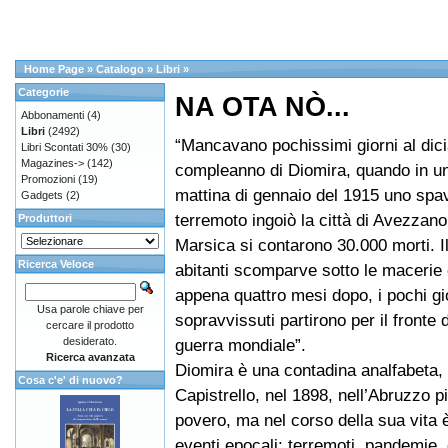
Home Page
»
Catalogo
»
Libri
»
Categorie
NA OTA NÒ...
Abbonamenti
(4)
Libri
(2492)
“Mancavano pochissimi giorni al dic
Libri Scontati 30%
(30)
Magazines->
(142)
compleanno di Diomira, quando in u
Promozioni
(19)
mattina di gennaio del 1915 uno spa
Gadgets
(2)
terremoto ingoiò la città di Avezzano
Produttori
Marsica si contarono 30.000 morti. I
Ricerca Veloce
abitanti scomparve sotto le macerie
appena quattro mesi dopo, i pochi gi
Usa parole chiave per
sopravvissuti partirono per il fronte 
cercare il prodotto
desiderato.
guerra mondiale”.
Ricerca avanzata
Diomira è una contadina analfabeta,
Cosa c'e' di nuovo?
Capistrello, nel 1898, nell’Abruzzo p
povero, ma nel corso della sua vita 
eventi epocali: terremoti, pandemie,