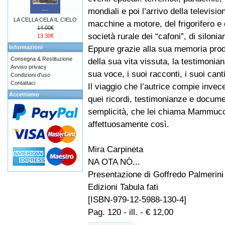
mondiali e poi l’arrivo della televisio
LA CELLA CELA IL CIELO
macchine a motore, del frigorifero e d
14.00€
società rurale dei “cafoni”, di silon
13.30€
Eppure grazie alla sua memoria prodi
Informazioni
Consegna & Restituzione
della sua vita vissuta, la testimonia
Avviso privacy
sua voce, i suoi racconti, i suoi canti
Condizioni d'uso
Contattaci
Il viaggio che l’autrice compie invece
Accettiamo
quei ricordi, testimonianze e docume
semplicità, che lei chiama Mammucci
affettuosamente così.
Mira Carpineta
NA OTA NÒ...
Presentazione di Goffredo Palmerini
Edizioni Tabula fati
[ISBN-979-12-5988-130-4]
Pag. 120 - ill. - € 12,00