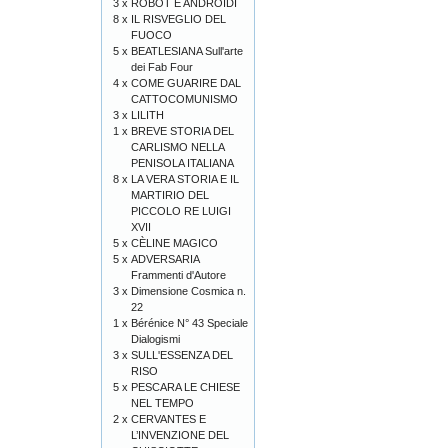
3 x
ROBOT E ANDROIDI
8 x
IL RISVEGLIO DEL
FUOCO
5 x
BEATLESIANA Sull'arte
dei Fab Four
4 x
COME GUARIRE DAL
CATTOCOMUNISMO
3 x
LILITH
1 x
BREVE STORIA DEL
CARLISMO NELLA
PENISOLA ITALIANA
8 x
LA VERA STORIA E IL
MARTIRIO DEL
PICCOLO RE LUIGI
XVII
5 x
CÈLINE MAGICO
5 x
ADVERSARIA
Frammenti d'Autore
3 x
Dimensione Cosmica n.
22
1 x
Bérénice N° 43 Speciale
Dialogismi
3 x
SULL'ESSENZA DEL
RISO
5 x
PESCARA LE CHIESE
NEL TEMPO
2 x
CERVANTES E
L’INVENZIONE DEL