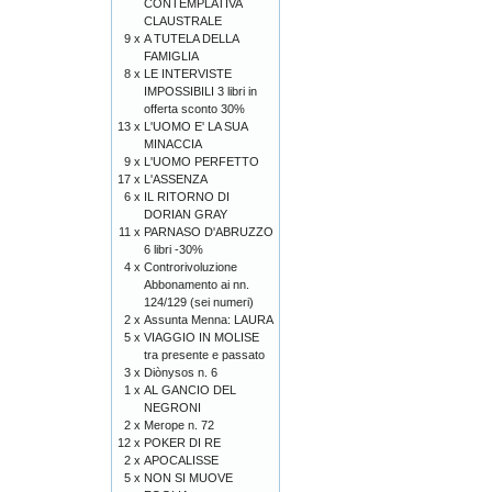
CONTEMPLATIVA
CLAUSTRALE
9 x
A TUTELA DELLA
FAMIGLIA
8 x
LE INTERVISTE
IMPOSSIBILI 3 libri in
offerta sconto 30%
13 x
L'UOMO E' LA SUA
MINACCIA
9 x
L'UOMO PERFETTO
17 x
L'ASSENZA
6 x
IL RITORNO DI
DORIAN GRAY
11 x
PARNASO D'ABRUZZO
6 libri -30%
4 x
Controrivoluzione
Abbonamento ai nn.
124/129 (sei numeri)
2 x
Assunta Menna: LAURA
5 x
VIAGGIO IN MOLISE
tra presente e passato
3 x
Diònysos n. 6
1 x
AL GANCIO DEL
NEGRONI
2 x
Merope n. 72
12 x
POKER DI RE
2 x
APOCALISSE
5 x
NON SI MUOVE