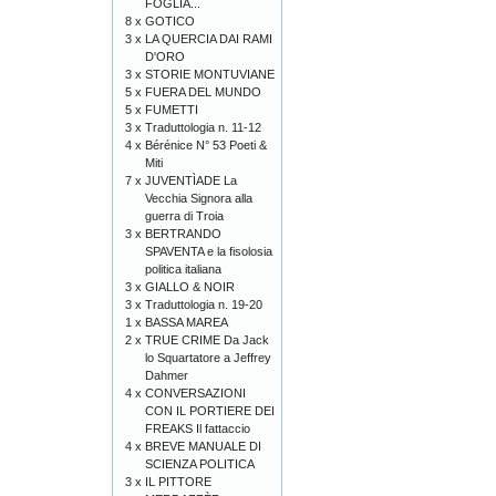
FOGLIA...
8 x
GOTICO
3 x
LA QUERCIA DAI RAMI
D'ORO
3 x
STORIE MONTUVIANE
5 x
FUERA DEL MUNDO
5 x
FUMETTI
3 x
Traduttologia n. 11-12
4 x
Bérénice N° 53 Poeti &
Miti
7 x
JUVENTÌADE La
Vecchia Signora alla
guerra di Troia
3 x
BERTRANDO
SPAVENTA e la fisolosia
politica italiana
3 x
GIALLO & NOIR
3 x
Traduttologia n. 19-20
1 x
BASSA MAREA
2 x
TRUE CRIME Da Jack
lo Squartatore a Jeffrey
Dahmer
4 x
CONVERSAZIONI
CON IL PORTIERE DEI
FREAKS Il fattaccio
4 x
BREVE MANUALE DI
SCIENZA POLITICA
3 x
IL PITTORE