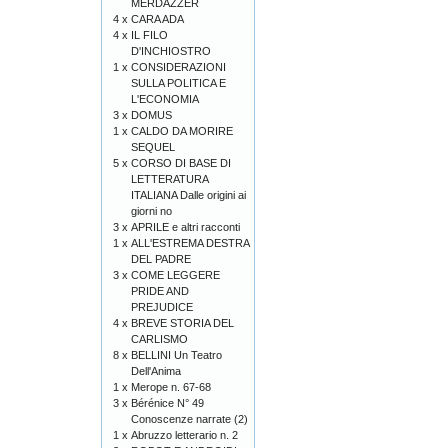
MERDAZZÈR
4 x
CARA ADA
4 x
IL FILO
D'INCHIOSTRO
1 x
CONSIDERAZIONI
SULLA POLITICA E
L'ECONOMIA
3 x
DOMUS
1 x
CALDO DA MORIRE
SEQUEL
5 x
CORSO DI BASE DI
LETTERATURA
ITALIANA Dalle origini ai
giorni no
3 x
APRILE e altri racconti
1 x
ALL'ESTREMA DESTRA
DEL PADRE
3 x
COME LEGGERE
PRIDE AND
PREJUDICE
4 x
BREVE STORIA DEL
CARLISMO
8 x
BELLINI Un Teatro
Dell'Anima
1 x
Merope n. 67-68
3 x
Bérénice N° 49
Conoscenze narrate (2)
1 x
Abruzzo letterario n. 2