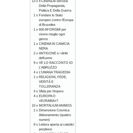
13 x
Il Cinema Al Servizio
Della Propaganda,
Politica E Della Guerra
1 x
Fondare lo Stato
europeo contro l'Europa
di Bruxelles
1 x
600 AFORISMI per
vivere meglio ogni
giorno
1 x
CINEMA IN CAMICIA
NERA
2 x
ANTIGONE e i diritti
dell'uomo
9 x
VE LO RACCONTO IO
L'ABRUZZO
4 x
L'UMANA TRAGEDIA
1 x
RELIGIONI, FEDE,
VERITÀ E
TOLLERANZA
4 x
Sfida per l'impero
4 x
EUROPA O
«EURABIA»?
10 x
MORTALIUM ANIMOS
1 x
Dimensione Cosmica
Abbonamento (quattro
numeri)
9 x
Lettera aperta ai cattolici
perplessi