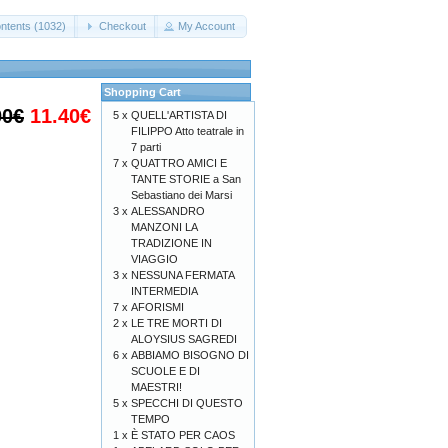
ntents (1032)
Checkout
My Account
Shopping Cart
00€
11.40€
5 x
QUELL'ARTISTA DI
FILIPPO Atto teatrale in
7 parti
7 x
QUATTRO AMICI E
TANTE STORIE a San
Sebastiano dei Marsi
3 x
ALESSANDRO
MANZONI LA
TRADIZIONE IN
VIAGGIO
3 x
NESSUNA FERMATA
INTERMEDIA
7 x
AFORISMI
2 x
LE TRE MORTI DI
ALOYSIUS SAGREDI
6 x
ABBIAMO BISOGNO DI
SCUOLE E DI
MAESTRI!
5 x
SPECCHI DI QUESTO
TEMPO
1 x
È STATO PER CAOS