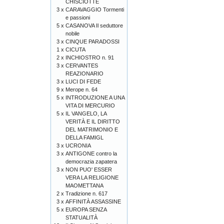
CHISCIOTTE
3 x
CARAVAGGIO Tormenti
e passioni
5 x
CASANOVA Il seduttore
nobile
3 x
CINQUE PARADOSSI
1 x
CICUTA
2 x
INCHIOSTRO n. 91
3 x
CERVANTES
REAZIONARIO
3 x
LUCI DI FEDE
9 x
Merope n. 64
5 x
INTRODUZIONE A UNA
VITA DI MERCURIO
5 x
IL VANGELO, LA
VERITÀ E IL DIRITTO
DEL MATRIMONIO E
DELLA FAMIGL
3 x
UCRONIA
3 x
ANTIGONE contro la
democrazia zapatera
3 x
NON PUO' ESSER
VERA LA RELIGIONE
MAOMETTANA
2 x
Tradizione n. 617
3 x
AFFINITÀ ASSASSINE
5 x
EUROPA SENZA
STATUALITÀ