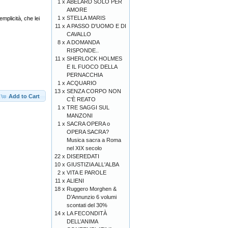
1 x
ABELARD SOLO PER
AMORE
1 x
STELLA MARIS
mplicità, che lei
11 x
A PASSO D'UOMO E DI
CAVALLO
8 x
A DOMANDA
RISPONDE..
11 x
SHERLOCK HOLMES
E IL FUOCO DELLA
PERNACCHIA
1 x
ACQUARIO
13 x
SENZA CORPO NON
Add to Cart
C'È REATO
1 x
TRE SAGGI SUL
MANZONI
1 x
SACRA OPERA o
OPERA SACRA?
Musica sacra a Roma
nel XIX secolo
22 x
DISEREDATI
10 x
GIUSTIZIA ALL'ALBA
2 x
VITA E PAROLE
11 x
ALIENI
18 x
Ruggero Morghen &
D’Annunzio 6 volumi
scontati del 30%
14 x
LA FECONDITÀ
DELL’ANIMA