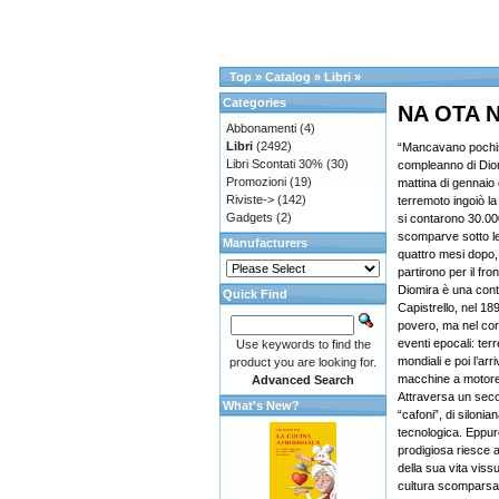
Top
»
Catalog
»
Libri
»
Categories
NA OTA N
Abbonamenti
(4)
Libri
(2492)
“Mancavano pochiss
Libri Scontati 30%
(30)
compleanno di Dio
Promozioni
(19)
mattina di gennaio
Riviste->
(142)
terremoto ingoiò la
Gadgets
(2)
si contarono 30.000
scomparve sotto l
Manufacturers
quattro mesi dopo, 
partirono per il fr
Diomira è una cont
Quick Find
Capistrello, nel 18
povero, ma nel cors
eventi epocali: te
Use keywords to find the
mondiali e poi l’arri
product you are looking for.
macchine a motore, 
Advanced Search
Attraversa un secol
What's New?
“cafoni”, di siloni
tecnologica. Eppur
prodigiosa riesce a
della sua vita viss
cultura scomparsa e