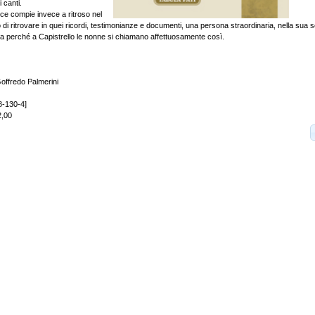
i canti.
rice compie invece a ritroso nel
di ritrovare in quei ricordi, testimonianze e documenti, una persona straordinaria, nella sua se
perché a Capistrello le nonne si chiamano affettuosamente così.
offredo Palmerini
8-130-4]
2,00