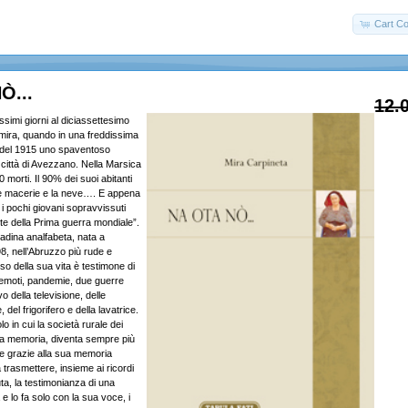
Cart Co
Ò...
12.
imi giorni al diciassettesimo
mira, quando in una freddissima
 del 1915 uno spaventoso
 città di Avezzano. Nella Marsica
 morti. Il 90% dei suoi abitanti
e macerie e la neve…. E appena
i pochi giovani sopravvissuti
onte della Prima guerra mondiale”.
adina analfabeta, nata a
98, nell’Abruzzo più rude e
o della sua vita è testimone di
rremoti, pandemie, due guerre
vo della televisione, delle
del frigorifero e della lavatrice.
o in cui la società rurale dei
ana memoria, diventa sempre più
e grazie alla sua memoria
 trasmettere, insieme ai ricordi
uta, la testimonianza di una
 lo fa solo con la sua voce, i