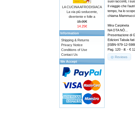
suoi racconti, i suo
Il viaggio che l’aut
LA CUCINA AFRODISIACA
tempo, ha lo scopo 
La via più seducente,
chiama Mammuccia 
divertente e folle a
15.00€
Mira Carpineta
14.25€
NA OTA NÒ...
Information
Presentazione di G
Edizioni Tabula fati
Shipping & Returns
[ISBN-979-12-598
Privacy Notice
Pag. 120 - ill. - € 1
Conditions of Use
Contact Us
Reviews
We Accept