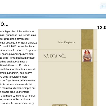
Ò...
12.
imi giorni al diciassettesimo
mira, quando in una freddissima
 del 1915 uno spaventoso
 città di Avezzano. Nella Marsica
 morti. Il 90% dei suoi abitanti
e macerie e la neve…. E appena
i pochi giovani sopravvissuti
onte della Prima guerra mondiale”.
adina analfabeta, nata a
98, nell’Abruzzo più rude e
o della sua vita è testimone di
rremoti, pandemie, due guerre
vo della televisione, delle
del frigorifero e della lavatrice.
o in cui la società rurale dei
ana memoria, diventa sempre più
e grazie alla sua memoria
 trasmettere, insieme ai ricordi
uta, la testimonianza di una
 lo fa solo con la sua voce, i