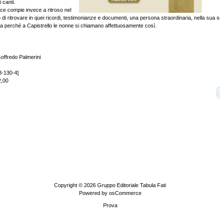
i canti.
rice compie invece a ritroso nel
di ritrovare in quei ricordi, testimonianze e documenti, una persona straordinaria, nella sua se
perché a Capistrello le nonne si chiamano affettuosamente così.
offredo Palmerini
8-130-4]
2,00
Copyright © 2026
Gruppo Editoriale Tabula Fati
Powered by
osCommerce
Prova