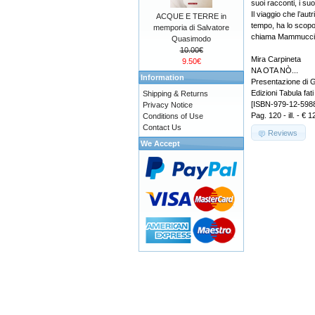
suoi racconti, i suo
Il viaggio che l’aut
ACQUE E TERRE in
tempo, ha lo scopo 
memporia di Salvatore
chiama Mammuccia 
Quasimodo
10.00€
Mira Carpineta
9.50€
NA OTA NÒ...
Information
Presentazione di G
Edizioni Tabula fati
Shipping & Returns
[ISBN-979-12-598
Privacy Notice
Pag. 120 - ill. - € 1
Conditions of Use
Contact Us
Reviews
We Accept