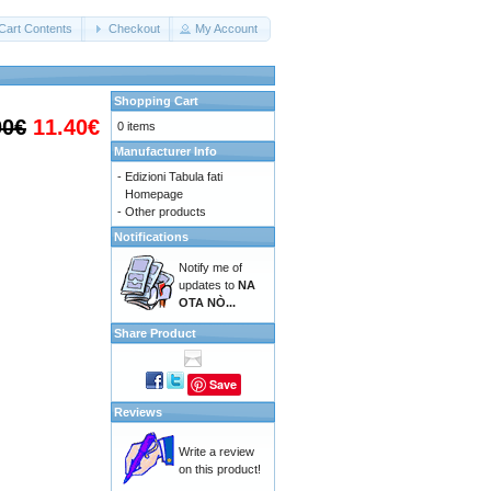
Cart Contents
Checkout
My Account
Shopping Cart
00€
11.40€
0 items
Manufacturer Info
-
Edizioni Tabula fati
Homepage
-
Other products
Notifications
Notify me of
updates to
NA
OTA NÒ...
Share Product
Save
Reviews
Write a review
on this product!