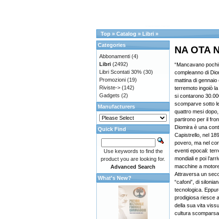
Top
»
Catalog
»
Libri
»
Categories
NA OTA N
Abbonamenti
(4)
Libri
(2492)
“Mancavano pochiss
Libri Scontati 30%
(30)
compleanno di Dio
Promozioni
(19)
mattina di gennaio
Riviste->
(142)
terremoto ingoiò la
Gadgets
(2)
si contarono 30.000
scomparve sotto l
Manufacturers
quattro mesi dopo, 
partirono per il fr
Diomira è una cont
Quick Find
Capistrello, nel 18
povero, ma nel cors
eventi epocali: te
Use keywords to find the
mondiali e poi l’arri
product you are looking for.
macchine a motore, 
Advanced Search
Attraversa un secol
What's New?
“cafoni”, di siloni
tecnologica. Eppur
prodigiosa riesce a
della sua vita viss
cultura scomparsa e