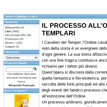
Inicio
»
Catálogo
»
Libri
»
Categorías
IL PROCESSO ALL'O
Abbonamenti
(4)
TEMPLARI
Libri
(2492)
Libri Scontati 30%
(30)
Promozioni
(19)
I Cavalieri del Tempio: l’Ordine cava
Riviste->
(142)
Gadgets
(2)
noto della storia è un evergreen della
Fabricantes
d’ogni genere. La sua storia affasci
con una fine tragica costituisce anc
Búsqueda Rápida
richiamo per i lettori più diversi.
Quest’opera si discosta dalla corrent
Use palabras clave para
quella fantastica e filo-esoterica, per
encontrar el producto que
busca.
raccolta delle fonti principali ed alla
Búsqueda Avanzada
degli eventi del fatidico processo ch
Que es lo Nuevo ?
all’estinzione dell’Ordine.
Un processo arbitrario, giuridicamen