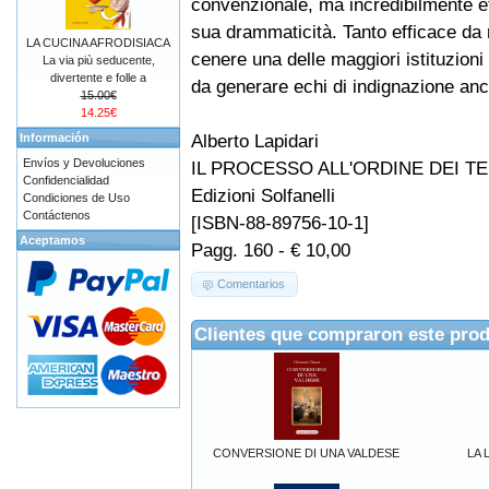
convenzionale, ma incredibilmente ef
sua drammaticità. Tanto efficace da r
LA CUCINA AFRODISIACA
cenere una delle maggiori istituzioni
La via più seducente,
divertente e folle a
da generare echi di indignazione ancor
15.00€
14.25€
Alberto Lapidari
Información
Envíos y Devoluciones
IL PROCESSO ALL'ORDINE DEI T
Confidencialidad
Edizioni Solfanelli
Condiciones de Uso
Contáctenos
[ISBN-88-89756-10-1]
Aceptamos
Pagg. 160 - € 10,00
Comentarios
Clientes que compraron este pro
CONVERSIONE DI UNA VALDESE
LA 