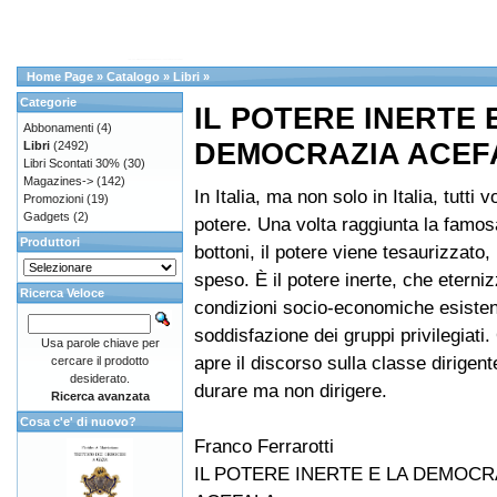
Home Page
»
Catalogo
»
Libri
»
Categorie
IL POTERE INERTE 
Abbonamenti
(4)
DEMOCRAZIA ACEF
Libri
(2492)
Libri Scontati 30%
(30)
Magazines->
(142)
In Italia, ma non solo in Italia, tutti v
Promozioni
(19)
Gadgets
(2)
potere. Una volta raggiunta la famos
Produttori
bottoni, il potere viene tesaurizzato
speso. È il potere inerte, che eterniz
Ricerca Veloce
condizioni socio-economiche esisten
soddisfazione dei gruppi privilegiati.
Usa parole chiave per
apre il discorso sulla classe dirigen
cercare il prodotto
desiderato.
durare ma non dirigere.
Ricerca avanzata
Cosa c'e' di nuovo?
Franco Ferrarotti
IL POTERE INERTE E LA DEMOCR