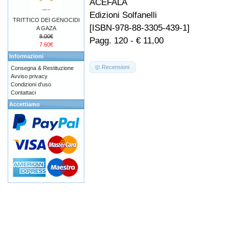
ACEFALA
Edizioni Solfanelli
TRITTICO DEI GENOCIDI
[ISBN-978-88-3305-439-1]
A GAZA
8.00€
Pagg. 120 - € 11,00
7.60€
Informazioni
Recensioni
Consegna & Restituzione
Avviso privacy
Condizioni d'uso
Contattaci
Accettiamo