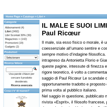
Home Page
»
Catalogo
»
Libri
»
Categorie
IL MALE E SUOI LIMI
Abbonamenti
(4)
Paul Ricœur
Libri
(2492)
Libri Scontati 30%
(30)
Magazines->
(142)
Il male, sia esso fisico o morale, è 
Promozioni
(19)
Gadgets
(2)
coessenziale all’umano sentire e cos
Produttori
sempre motivo d’indagine filosofica.
intrapreso da Antonietta Florio e Gia
Ricerca Veloce
queste pagine, intessute di finezza 
rigore teoretico, è volto a commentar
Usa parole chiave per
saggio di Paul Ricœur Le scandale 
cercare il prodotto
desiderato.
opportunamente tradotto e proposto q
Ricerca avanzata
prima volta al pubblico italiano.
Cosa c'e' di nuovo?
Nel saggio in questione, pubblicato n
rivista «Esprit», il filosofo francese,