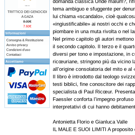
domanda classica Unde malum?, rifl
tema ambiguo e sfuggente per denun
TRITTICO DEI GENOCIDI
lui chiama «scandalo», cioè qualcos
A GAZA
8.00€
«ingiustificabile» ai nostri occhi e ch
7.60€
piombare in una muta rivolta o nel l
Informazioni
Nel primo capitolo gli autori metton
Consegna & Restituzione
Avviso privacy
il secondo capitolo. Il terzo e il quar
Condizioni d'uso
diversi per tono e impostazione, in 
Contattaci
ricœuriane, stringono più da vicino l
Accettiamo
all’origine consolatoria del mito e al
Il libro è introdotto dal teologo sviz
testi biblici, fine conoscitore dei r
specialista di Paul Ricœur. Present
Faessler conforta l’impegno profuso d
interpretativi di cui hanno debitamen
Antonietta Florio e Gianluca Valle
IL MALE E SUOI LIMITI A proposito 