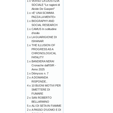
1 x
VERSO LA GIUSTIZIA
SOCIALE "Le ragioni di
Alcide De Gasperi”
1 x
«E' UNA SCIMMIA
PAZZA LA MENTE»
1 x
BIOGRAPHY AND
SOCIAL RESEARCH
1 x
CAMUS In solitudine
d'esilio
1 x
LA GUARIGIONE DI
ISHANAR
1 x
THE ILLUSION OF
PROGRESS AS A
CHRONOLOGICAL
FATALITY
1 x
BANDIERA NERA!
Cronache dall'ISIR -
Anno 2025
1 x
Diònysos n. 7
2 x
A DOMANDA
RISPONDE..
4 x
10 BUONI MOTIVI PER
SMETTERE DI
FUMARE
2 x
SAN ROBERTO
BELLARMINO
5 x
ALI DI SETA IN FIAMME
2 x
A PASSO D'UOMO E DI