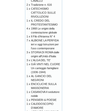
CAVALLO
2 x
Tradizione n. 616
1 x
CATECHISMO
CATTOLICO SULLE
RIVOLUZIONI
1 x
IL CREDO DEL
PROTESTANTESIMO
4 x
1968 Le origini della
contestazione globale
1 x
Il Filo d'Arianna N° 4
7 x
ALBIONE LA PERFIDA
ieri e oggi Istruzioni per
l’uso contemporane
3 x
STORIA DI ROMA dalle
origini all'Unità d'Italia
3 x
L'ALGA DEL TE'
1 x
GIÀ VINTI NEL CUORE
Un carteggio famigliare
(1936-1944)
1 x
AL GANCIO DEL
NEGRONI
1 x
ENCICLICHE SULLA
MASSONERIA
1 x
CASANOVA Il seduttore
nobile
1 x
PENSIERI & POESIE
1 x
CALEIDOSCOPIO
D'AMORE