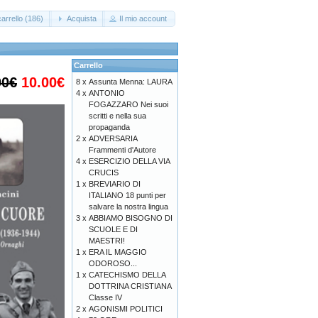
arrello (186)
Acquista
Il mio account
Carrello
00€
10.00€
8 x
Assunta Menna: LAURA
4 x
ANTONIO
FOGAZZARO Nei suoi
scritti e nella sua
propaganda
2 x
ADVERSARIA
Frammenti d'Autore
4 x
ESERCIZIO DELLA VIA
CRUCIS
1 x
BREVIARIO DI
ITALIANO 18 punti per
salvare la nostra lingua
3 x
ABBIAMO BISOGNO DI
SCUOLE E DI
MAESTRI!
1 x
ERA IL MAGGIO
ODOROSO...
1 x
CATECHISMO DELLA
DOTTRINA CRISTIANA
Classe IV
2 x
AGONISMI POLITICI