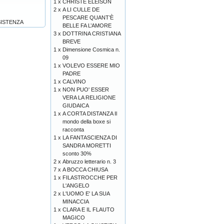
1 x
CHRISTE ELEISON
2 x
A LI CULLE DE
PESCARE QUANT’È
SISTENZA
BELLE FA L’AMORE
3 x
DOTTRINA CRISTIANA
BREVE
1 x
Dimensione Cosmica n.
09
1 x
VOLEVO ESSERE MIO
PADRE
1 x
CALVINO
1 x
NON PUO' ESSER
VERA LA RELIGIONE
GIUDAICA
1 x
A CORTA DISTANZA Il
mondo della boxe si
racconta
1 x
LA FANTASCIENZA DI
SANDRA MORETTI
sconto 30%
2 x
Abruzzo letterario n. 3
7 x
A BOCCA CHIUSA
1 x
FILASTROCCHE PER
L'ANGELO
2 x
L'UOMO E' LA SUA
MINACCIA
1 x
CLARA E IL FLAUTO
MAGICO