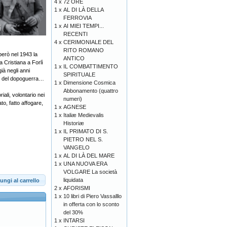
4 x
72 ORE
1 x
AL DI LÀ DELLA
FERROVIA
1 x
AI MIEI TEMPI...
RECENTI
4 x
CERIMONIALE DEL
RITO ROMANO
però nel 1943 la
ANTICO
a Cristiana a Forlì
1 x
IL COMBATTIMENTO
ià negli anni
SPIRITUALE
olo del dopoguerra…
1 x
Dimensione Cosmica
Abbonamento (quattro
ali, volontario nei
numeri)
to, fatto affogare,
1 x
AGNESE
1 x
Italiæ Medievalis
Historiæ
1 x
IL PRIMATO DI S.
PIETRO NEL S.
VANGELO
1 x
AL DI LÀ DEL MARE
1 x
UNA NUOVA ERA
VOLGARE La società
liquidata
ungi al carrello
2 x
AFORISMI
1 x
10 libri di Piero Vassalllo
in offerta con lo sconto
del 30%
1 x
INTARSI