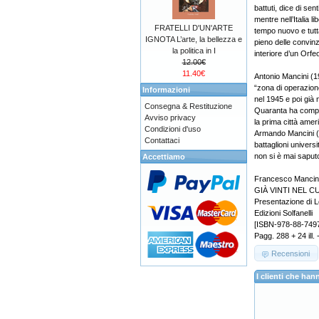
battuti, dice di sen
mentre nell’Italia 
FRATELLI D'UN'ARTE
tempo nuovo e tuttav
IGNOTA L’arte, la bellezza e
pieno delle convinz
la politica in I
interiore d’un Orfeo
12.00€
11.40€
Antonio Mancini (1
“zona di operazione
Informazioni
nel 1945 e poi già 
Consegna & Restituzione
Quaranta ha compiti
Avviso privacy
la prima città ameri
Condizioni d'uso
Armando Mancini (19
Contattaci
battaglioni univers
non si è mai saput
Accettiamo
Francesco Mancin
GIÀ VINTI NEL CUO
Presentazione di 
Edizioni Solfanelli
[ISBN-978-88-749
Pagg. 288 + 24 ill. 
Recensioni
I clienti che h