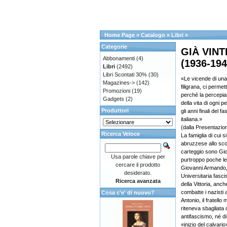
Home Page
»
Catalogo
»
Libri
»
Categorie
GIÀ VINT
Abbonamenti
(4)
(1936-194
Libri
(2492)
Libri Scontati 30%
(30)
«Le vicende di una 
Magazines->
(142)
filigrana, ci perm
Promozioni
(19)
perché la percepiamo
Gadgets
(2)
della vita di ogni 
Produttori
gli anni finali del 
italiana.»
(dalla Presentazio
Ricerca Veloce
La famiglia di cui s
abruzzese allo scop
carteggio sono Gio
Usa parole chiave per
purtroppo poche lett
cercare il prodotto
Giovanni Armando, i
desiderato.
Universitaria fasci
Ricerca avanzata
della Vittoria, anc
combatte i nazisti a
Cosa c'e' di nuovo?
Antonio, il fratello
riteneva sbagliata 
antifascismo, né d
«inizio del calvari