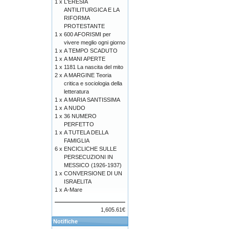
1 x
L'ERESIA
ANTILITURGICA E LA
RIFORMA
PROTESTANTE
1 x
600 AFORISMI per
vivere meglio ogni giorno
1 x
A TEMPO SCADUTO
1 x
A MANI APERTE
1 x
1181 La nascita del mito
2 x
A MARGINE Teoria
critica e sociologia della
letteratura
1 x
A MARIA SANTISSIMA
1 x
A NUDO
1 x
36 NUMERO
PERFETTO
1 x
A TUTELA DELLA
FAMIGLIA
6 x
ENCICLICHE SULLE
PERSECUZIONI IN
MESSICO (1926-1937)
1 x
CONVERSIONE DI UN
ISRAELITA
1 x
A-Mare
1,605.61€
Notifiche