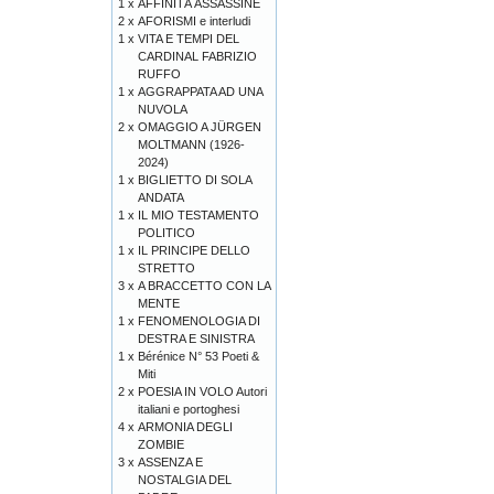
1 x
AFFINITÀ ASSASSINE
2 x
AFORISMI e interludi
1 x
VITA E TEMPI DEL
CARDINAL FABRIZIO
RUFFO
1 x
AGGRAPPATA AD UNA
NUVOLA
2 x
OMAGGIO A JÜRGEN
MOLTMANN (1926-
2024)
1 x
BIGLIETTO DI SOLA
ANDATA
1 x
IL MIO TESTAMENTO
POLITICO
1 x
IL PRINCIPE DELLO
STRETTO
3 x
A BRACCETTO CON LA
MENTE
1 x
FENOMENOLOGIA DI
DESTRA E SINISTRA
1 x
Bérénice N° 53 Poeti &
Miti
2 x
POESIA IN VOLO Autori
italiani e portoghesi
4 x
ARMONIA DEGLI
ZOMBIE
3 x
ASSENZA E
NOSTALGIA DEL