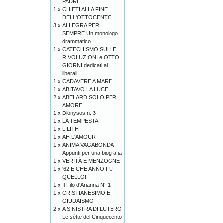
PADRE
1 x
CHIETI ALLA FINE
DELL'OTTOCENTO
3 x
ALLEGRA PER
SEMPRE Un monologo
drammatico
1 x
CATECHISMO SULLE
RIVOLUZIONI e OTTO
GIORNI dedicati ai
liberali
1 x
CADAVERE A MARE
1 x
ABITAVO LA LUCE
2 x
ABELARD SOLO PER
AMORE
1 x
Diònysos n. 3
1 x
LA TEMPESTA
1 x
LILITH
1 x
AH L'AMOUR
1 x
ANIMA VAGABONDA
Appunti per una biografia
1 x
VERITÀ E MENZOGNE
1 x
'62 E CHE ANNO FU
QUELLO!
1 x
Il Filo d'Arianna N° 1
1 x
CRISTIANESIMO E
GIUDAISMO
2 x
A SINISTRA DI LUTERO
Le sètte del Cinquecento