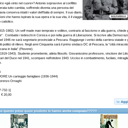
tirsi «già vinto nel cuore»? Antonio sopravvive al conflitto
liberata tutto cambia; soffrendo diventa una persona del
ia conserva intatti i valori dell’Italia di sempre. Il suo diario,
ioni che hanno ispirato la sua opera e la sua vita, è il viaggio
 cattolico.
915-1982). Un self-made man temprato e volitivo, contrario al fascismo e alla guerra, chiede 
” . Combatte i tedeschi in Corsica e poi nella guerra di Liberazione. Si iscrive alla Democrazi
nel 1946 ne sarà segretario provinciale a Pescara. Raggiunge i vertici della carriera statale e g
 politici di rilievo. Negli anni Cinquanta sarà il primo sindaco DC di Pescara, la “città mirac
cana in Italia” (Piovene).
19-1943). Studente promettente, atleta filosofo. Giovanissimo professore, vincitore dei Littori
itari del Duce nel 1941, scompare nell’ottobre 1943. Ucciso in combattimento, fucilato, mitraglia
o.
i
RE Un carteggio famigliare (1936-1944)
Lorenzo Ornaghi
7-732-1]
- € 20,00
Aggi
anno questo preso quest prodotto lo hanno anche comprato?????