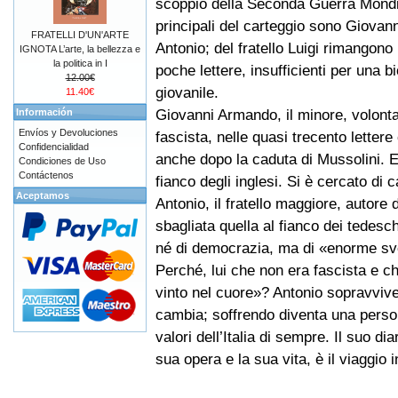
scoppio della Seconda Guerra Mondia
principali del carteggio sono Giova
FRATELLI D'UN'ARTE
Antonio; del fratello Luigi rimangono
IGNOTA L’arte, la bellezza e
la politica in I
poche lettere, insufficienti per una bi
12.00€
giovanile.
11.40€
Giovanni Armando, il minore, volontar
Información
Envíos y Devoluciones
fascista, nelle quasi trecento lettere
Confidencialidad
anche dopo la caduta di Mussolini. E
Condiciones de Uso
Contáctenos
fianco degli inglesi. Si è cercato di c
Aceptamos
Antonio, il fratello maggiore, autore 
sbagliata quella al fianco dei tedesc
né di democrazia, ma di «enorme sven
Perché, lui che non era fascista e che
vinto nel cuore»? Antonio sopravvive a
cambia; soffrendo diventa una person
valori dell’Italia di sempre. Il suo di
sua opera e la sua vita, è il viaggio i