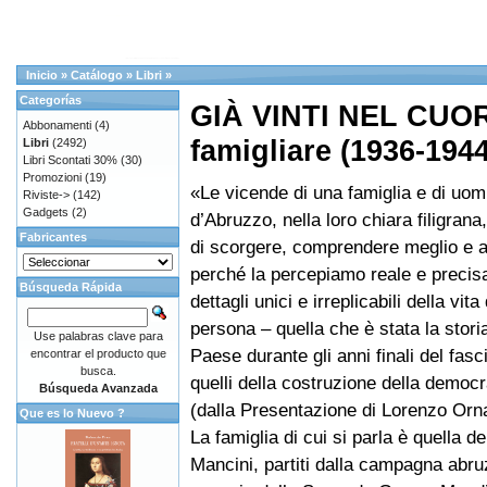
Inicio
»
Catálogo
»
Libri
»
Categorías
GIÀ VINTI NEL CUOR
Abbonamenti
(4)
famigliare (1936-1944
Libri
(2492)
Libri Scontati 30%
(30)
Promozioni
(19)
«Le vicende di una famiglia e di uomi
Riviste->
(142)
Gadgets
(2)
d’Abruzzo, nella loro chiara filigrana
Fabricantes
di scorgere, comprendere meglio e a
perché la percepiamo reale e precisa
Búsqueda Rápida
dettagli unici e irreplicabili della vita
persona – quella che è stata la storia
Use palabras clave para
Paese durante gli anni finali del fas
encontrar el producto que
busca.
quelli della costruzione della democr
Búsqueda Avanzada
(dalla Presentazione di Lorenzo Orn
Que es lo Nuevo ?
La famiglia di cui si parla è quella dei
Mancini, partiti dalla campagna abru