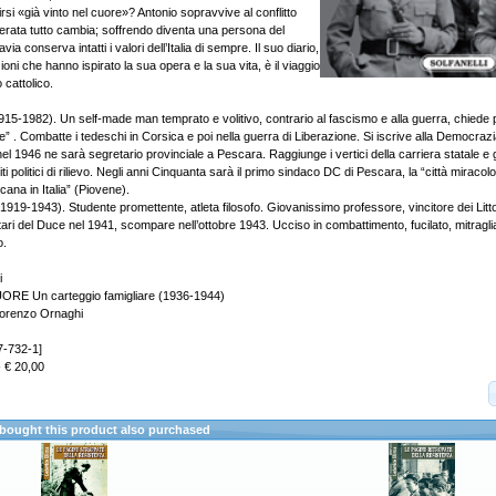
tirsi «già vinto nel cuore»? Antonio sopravvive al conflitto
liberata tutto cambia; soffrendo diventa una persona del
ia conserva intatti i valori dell’Italia di sempre. Il suo diario,
ioni che hanno ispirato la sua opera e la sua vita, è il viaggio
 cattolico.
915-1982). Un self-made man temprato e volitivo, contrario al fascismo e alla guerra, chiede 
” . Combatte i tedeschi in Corsica e poi nella guerra di Liberazione. Si iscrive alla Democrazi
nel 1946 ne sarà segretario provinciale a Pescara. Raggiunge i vertici della carriera statale e g
 politici di rilievo. Negli anni Cinquanta sarà il primo sindaco DC di Pescara, la “città mirac
cana in Italia” (Piovene).
19-1943). Studente promettente, atleta filosofo. Giovanissimo professore, vincitore dei Littori
itari del Duce nel 1941, scompare nell’ottobre 1943. Ucciso in combattimento, fucilato, mitraglia
o.
i
RE Un carteggio famigliare (1936-1944)
Lorenzo Ornaghi
7-732-1]
- € 20,00
ought this product also purchased