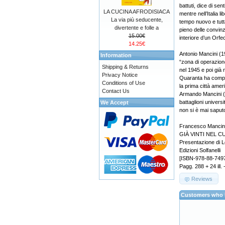
battuti, dice di sen
LA CUCINA AFRODISIACA
mentre nell’Italia 
La via più seducente,
tempo nuovo e tuttav
divertente e folle a
pieno delle convinz
15.00€
interiore d’un Orfeo
14.25€
Antonio Mancini (1
Information
“zona di operazione
Shipping & Returns
nel 1945 e poi già 
Privacy Notice
Quaranta ha compiti
Conditions of Use
la prima città ameri
Contact Us
Armando Mancini (19
battaglioni univers
We Accept
non si è mai saput
Francesco Mancin
GIÀ VINTI NEL CUO
Presentazione di 
Edizioni Solfanelli
[ISBN-978-88-749
Pagg. 288 + 24 ill. 
Reviews
Customers who b