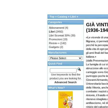
Top
»
Catalog
»
Libri
»
Categories
GIÀ VINT
Abbonamenti
(4)
(1936-194
Libri
(2492)
Libri Scontati 30%
(30)
«Le vicende di una 
Promozioni
(19)
filigrana, ci perm
Riviste->
(142)
perché la percepiamo
Gadgets
(2)
della vita di ogni 
Manufacturers
gli anni finali del 
italiana.»
(dalla Presentazio
Quick Find
La famiglia di cui s
abruzzese allo scop
carteggio sono Gio
Use keywords to find the
purtroppo poche lett
product you are looking for.
Giovanni Armando, i
Advanced Search
Universitaria fasci
della Vittoria, anc
What's New?
combatte i nazisti a
Antonio, il fratello
riteneva sbagliata 
antifascismo, né d
«inizio del calvari