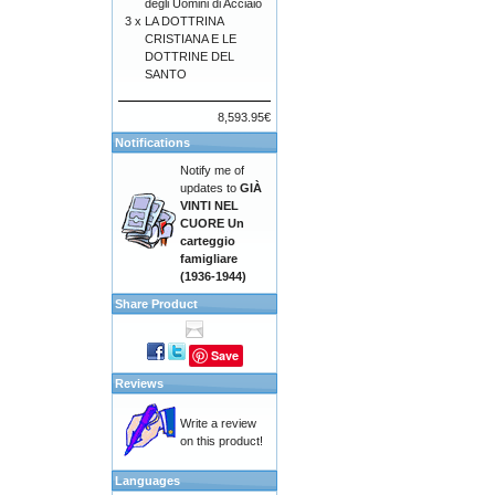
degli Uomini di Acciaio
3 x
LA DOTTRINA
CRISTIANA E LE
DOTTRINE DEL
SANTO
8,593.95€
Notifications
Notify me of
updates to
GIÀ
VINTI NEL
CUORE Un
carteggio
famigliare
(1936-1944)
Share Product
Save
Reviews
Write a review
on this product!
Languages