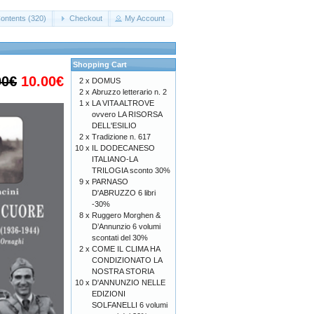
ontents (320)
Checkout
My Account
Shopping Cart
00€
10.00€
2 x
DOMUS
2 x
Abruzzo letterario n. 2
1 x
LA VITA ALTROVE
ovvero LA RISORSA
DELL'ESILIO
2 x
Tradizione n. 617
10 x
IL DODECANESO
ITALIANO-LA
TRILOGIA sconto 30%
9 x
PARNASO
D'ABRUZZO 6 libri
-30%
8 x
Ruggero Morghen &
D’Annunzio 6 volumi
scontati del 30%
2 x
COME IL CLIMA HA
CONDIZIONATO LA
NOSTRA STORIA
10 x
D'ANNUNZIO NELLE
EDIZIONI
SOLFANELLI 6 volumi