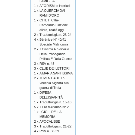
FAMIGLIA
1 x
AFORISMI e interludi
1 x
LA QUERCIA DAI
RAMI D'ORO
1 x
CHIETI Città-
Camomilla Finzione
allora, realtà oggi
2 x
Traduttologia n. 23-24
4 x
Bérénice N° 40/41
Speciale Malinconia
2 x
Il Cinema Al Servizio
Della Propaganda,
Politica E Della Guerra
3 x
RSV n. 48
3 x
CLUB DEI LETTORI
1 x
A MARIA SANTISSIMA
2 x
JUVENTÌADE La
Vecchia Signora alla
guerra di Troia
1 x
DIFESA
DELL'ISPANITÀ
1 x
Traduttologia n. 15-16
5 x
Il Filo d'Arianna N° 2
1 x
I GIGLI DELLA
MEMORIA
2 x
APOCALISSE
3 x
Traduttologia n. 21-22
4 x
RSV n. 38-39