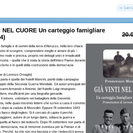
Cart C
I NEL CUORE Un carteggio famigliare
20.
4)
famiglia e di uomini della terra d’Abruzzo, nella loro chiara
ettono di scorgere, comprendere meglio e amare di più –
 reale e precisa, proprio nei dettagli unici e irreplicabili
persona – quella che è stata la storia dell’intero Paese durante
fascismo e in quelli della costruzione della democrazia
ne di Lorenzo Ornaghi)
i parla è quella dei fratelli Mancini, partiti dalla campagna
pio della Seconda Guerra Mondiale. Gli autori principali del
vanni Armando e Antonio; del fratello Luigi rimangono
ere, insufficienti per una biografia giovanile.
l minore, volontario nei battaglioni della Gioventù
sta, nelle quasi trecento lettere che scrive a casa è convinto
he dopo la caduta di Mussolini. Eppure l’8 settembre 1943
 fianco degli inglesi. Si è cercato di capire il perché.
 maggiore, autore di un lungo diario, odiava la guerra e
quella al fianco dei tedeschi. Dopo l’8 settembre non parla di
i democrazia, ma di «enorme sventura per la Patria» e di
o». Perché, lui che non era fascista e che i tedeschi li aveva