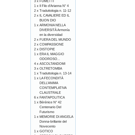
3 x
FUMETTI
1 x
Il Filo d'Arianna N° 4
2 x
Traduttologia n. 11-12
2 x
IL CAVALIERE ED IL
BUON DIO
1 x
ARMONIA NELLA
DIVERSITÀ Armonía
en la diversidad
2 x
FUERA DEL MUNDO
2 x
COMPASSIONE
2 x
DISTOPIE
1 x
ERA IL MAGGIO
ODOROSO...
4 x
ASCOLTANDOMI
3 x
OLTRETOMBA
1 x
Traduttologia n. 13-14
1 x
LA FECONDITÀ
DELL’ANIMA
CONTEMPLATIVA
CLAUSTRALE
6 x
FANTAPOLITICA
1 x
Bérénice N° 42
Centenario Del
Futurismo
1 x
MEMORIE DI ANGELA
Donna-brillante del
Novecento
1 x
GOTICO