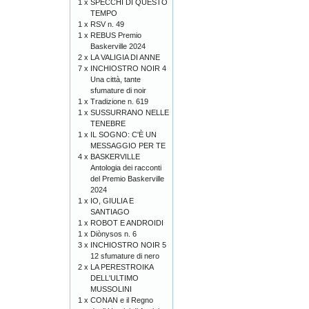
1 x
SPECCHI DI QUESTO
TEMPO
1 x
RSV n. 49
1 x
REBUS Premio
Baskerville 2024
2 x
LA VALIGIA DI ANNE
7 x
INCHIOSTRO NOIR 4
Una città, tante
sfumature di noir
1 x
Tradizione n. 619
1 x
SUSSURRANO NELLE
TENEBRE
1 x
IL SOGNO: C'È UN
MESSAGGIO PER TE
4 x
BASKERVILLE
Antologia dei racconti
del Premio Baskerville
2024
1 x
IO, GIULIA E
SANTIAGO
1 x
ROBOT E ANDROIDI
1 x
Diònysos n. 6
3 x
INCHIOSTRO NOIR 5
12 sfumature di nero
2 x
LA PERESTROIKA
DELL'ULTIMO
MUSSOLINI
1 x
CONAN e il Regno