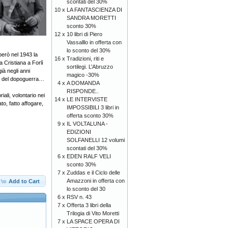
scontati del 30%
10 x
LA FANTASCIENZA DI
SANDRA MORETTI
sconto 30%
12 x
10 libri di Piero
Vassalllo in offerta con
lo sconto del 30%
però nel 1943 la
16 x
Tradizioni, riti e
a Cristiana a Forlì
sortilegi. L’Abruzzo
ià negli anni
magico -30%
olo del dopoguerra…
4 x
A DOMANDA
RISPONDE..
ali, volontario nei
14 x
LE INTERVISTE
to, fatto affogare,
IMPOSSIBILI 3 libri in
offerta sconto 30%
9 x
IL VOLTALUNA -
EDIZIONI
SOLFANELLI 12 volumi
scontati del 30%
6 x
EDEN RALF VELI
sconto 30%
7 x
Zuddas e il Ciclo delle
Amazzoni in offerta con
Add to Cart
lo sconto del 30
6 x
RSV n. 43
7 x
Offerta 3 libri della
Trilogia di Vito Moretti
7 x
LA SPACE OPERA DI