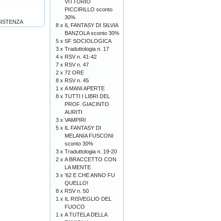
VITTORIO
PICCIRILLO sconto
30%
SISTENZA
8 x
IL FANTASY DI SILVIA
BANZOLA sconto 30%
5 x
SF SOCIOLOGICA
3 x
Traduttologia n. 17
4 x
RSV n. 41-42
7 x
RSV n. 47
2 x
72 ORE
8 x
RSV n. 45
1 x
A MANI APERTE
8 x
TUTTI I LIBRI DEL
PROF. GIACINTO
AURITI
3 x
VAMPIRI
5 x
IL FANTASY DI
MELANIA FUSCONI
sconto 30%
3 x
Traduttologia n. 19-20
2 x
A BRACCETTO CON
LA MENTE
3 x
'62 E CHE ANNO FU
QUELLO!
8 x
RSV n. 50
1 x
IL RISVEGLIO DEL
FUOCO
1 x
A TUTELA DELLA