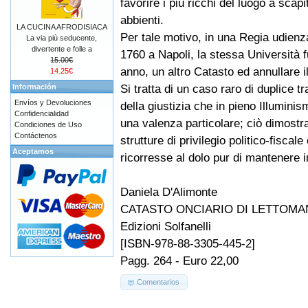
favorire i più ricchi del luogo a scap
abbienti.
LA CUCINA AFRODISIACA
Per tale motivo, in una Regia udienz
La via più seducente,
divertente e folle a
1760 a Napoli, la stessa Università 
15.00€
anno, un altro Catasto ed annullare i
14.25€
Si tratta di un caso raro di duplice 
Información
Envíos y Devoluciones
della giustizia che in pieno Illuminis
Confidencialidad
una valenza particolare; ciò dimostra 
Condiciones de Uso
Contáctenos
strutture di privilegio politico-fisca
Aceptamos
ricorresse al dolo pur di mantenere in
Daniela D'Alimonte
CATASTO ONCIARIO DI LETTOMA
Edizioni Solfanelli
[ISBN-978-88-3305-445-2]
Pagg. 264 - Euro 22,00
Comentarios