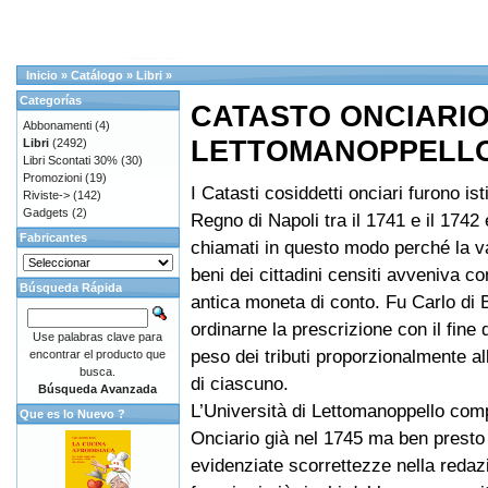
Inicio
»
Catálogo
»
Libri
»
Categorías
CATASTO ONCIARIO
Abbonamenti
(4)
LETTOMANOPPELLO 
Libri
(2492)
Libri Scontati 30%
(30)
Promozioni
(19)
I Catasti cosiddetti onciari furono isti
Riviste->
(142)
Gadgets
(2)
Regno di Napoli tra il 1741 e il 1742
Fabricantes
chiamati in questo modo perché la v
beni dei cittadini censiti avveniva co
Búsqueda Rápida
antica moneta di conto. Fu Carlo di
ordinarne la prescrizione con il fine d
Use palabras clave para
peso dei tributi proporzionalmente all
encontrar el producto que
busca.
di ciascuno.
Búsqueda Avanzada
L’Università di Lettomanoppello comp
Que es lo Nuevo ?
Onciario già nel 1745 ma ben presto
evidenziate scorrettezze nella redaz