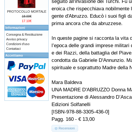
seguito all'invasione dei Turchi. Fu
eroica che rispecchiava nobilmente le
PROTOCOLLO MORTALE
gente d'Abruzzo. Educò i suoi figli da
18.00€
17.10€
prima ancora che da abruzzese.
Informazioni
Consegna & Restituzione
In queste pagine si racconta la vita
Avviso privacy
Condizioni d'uso
l’epoca delle grandi imprese militari
Contattaci
e dei Razzi, della battaglia del Piave,
Accettiamo
condotta da Gabriele D'Annunzio. Mar
spirituale e soprattutto Madre della 
Mara Baldeva
UNA MADRE D'ABRUZZO Donna Mar
Presentazione di Alessandro D’Asca
Edizioni Solfanelli
[ISBN-978-88-3305-436-0]
Pagg. 160 - € 13,00
Recensioni