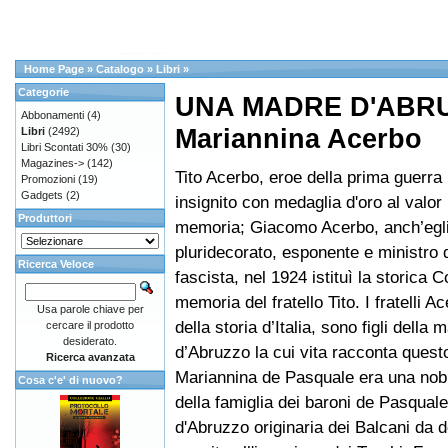
Home Page
»
Catalogo
»
Libri
»
Categorie
UNA MADRE D'ABR
Abbonamenti
(4)
Mariannina Acerbo
Libri
(2492)
Libri Scontati 30%
(30)
Magazines->
(142)
Tito Acerbo, eroe della prima guerra
Promozioni
(19)
Gadgets
(2)
insignito con medaglia d'oro al valor 
Produttori
memoria; Giacomo Acerbo, anch’egl
pluridecorato, esponente e ministro 
Ricerca Veloce
fascista, nel 1924 istituì la storica 
memoria del fratello Tito. I fratelli A
Usa parole chiave per
della storia d’Italia, sono figli dell
cercare il prodotto
desiderato.
d’Abruzzo la cui vita racconta questo
Ricerca avanzata
Mariannina de Pasquale era una nob
Cosa c'e' di nuovo?
della famiglia dei baroni de Pasqual
d'Abruzzo originaria dei Balcani da d