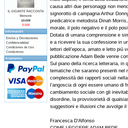
causa altri due personaggi non meno 
IL GIGANTE RACCONTA
signorotto di campagna Arthur Donny
Memorie
predicatrice metodista Dinah Morris,
10.00€
9.50€
morale, il polo negativo e il polo posi
Información
Dotata di umana comprensione e simp
Envíos y Devoluciones
e a ricevere la sua confessione in un
Confidencialidad
Condiciones de Uso
lettori dell’epoca, amato e letto più v
Contáctenos
pubblicazione Adam Bede venne cons
Aceptamos
Sul piano della ricerca letteraria, i
tematiche che saranno presenti nel m
complessità dei rapporti sociali nella 
l’angoscia di ogni essere umano di fro
cambiamento sociale con gli inevitabili
disordine, la provvisorietà di qualsiasi
suggestioni e illusioni che avvolge il
Francesca D'Alfonso
COME LEGGERE ADAM BEDE