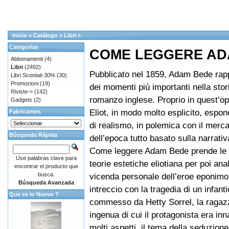
Inicio
»
Catálogo
»
Libri
»
Categorías
COME LEGGERE AD
Abbonamenti
(4)
Libri
(2492)
Pubblicato nel 1859, Adam Bede rap
Libri Scontati 30%
(30)
Promozioni
(19)
dei momenti più importanti nella stor
Riviste->
(142)
romanzo inglese. Proprio in quest’o
Gadgets
(2)
Eliot, in modo molto esplicito, espon
Fabricantes
di realismo, in polemica con il mercat
Búsqueda Rápida
dell’epoca tutto basato sulla narrati
Come leggere Adam Bede prende le 
Use palabras clave para
teorie estetiche eliotiana per poi ana
encontrar el producto que
busca.
vicenda personale dell’eroe eponimo
Búsqueda Avanzada
intreccio con la tragedia di un infanti
Que es lo Nuevo ?
commesso da Hetty Sorrel, la ragazz
ingenua di cui il protagonista era in
molti aspetti, il tema della seduzion