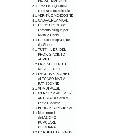
PAZZA LA MENTE»
3 x
1968 Le origini della
contestazione globale
1 x
VERITÀ E MENZOGNE
1 x
CADAVERE A MARE
1 x
UN SOTTOPASSO
Lamento bilingue per
Michele Ubaldi
1 x
Istruzione sopra le feste
del Signore
4 x
TUTTI I LIBRI DEL
PROF. GIACINTO
AURITI
2 x
LA VENDETTA DEL
MERCEDARIO
3 x
LA CONVERSIONE DI
ALFONSO MARIA
RATISBONNE
2 x
VITA DI PAESE
1 x
C'ERA UNA VOLTA UN
ARTISTA La storia di
Lea e Giacomo
2 x
EDUCAZIONE CINICA
1 x
Motu proprio
dell'AZIONE
POPOLARE
CRISTIANA
1 x
UNA DISPUTA TRA UN