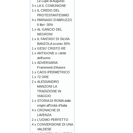
Le Lupe di Augusto
3 x
LA S. COMUNIONE
1 x
IL CREDO DEL
PROTESTANTESIMO
4 x
PARNASO D'ABRUZZO
6 libri -30%
1 x
AL GANCIO DEL
NEGRONI
1 x
IL FANTASY DI SILVIA
BANZOLA sconto 30%
1 x
GESU' CRISTO RE
1 x
ANTIGONE e i diritti
dell'uomo
1 x
ADVERSARIA
Frammenti d'Autore
1 x
CAOS IPERMETRICO
1 x
72 ORE
2 x
ALESSANDRO
MANZONI LA
TRADIZIONE IN
VIAGGIO
1 x
STORIA DI ROMA dalle
origini all'Unità d'Italia
4 x
CRONACHE DI
LAVENZA
2 x
L'UOMO PERFETTO
4 x
CONVERSIONE DI UNA
VALDESE