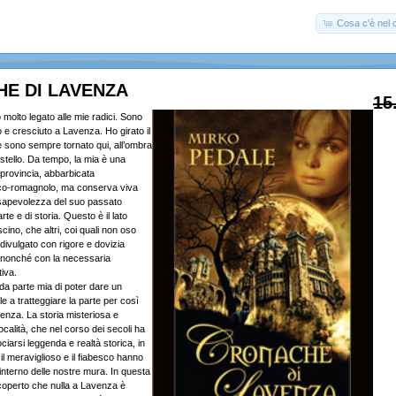
Cosa c'è nel c
E DI LAVENZA
15
molto legato alle mie radici. Sono
o e cresciuto a Lavenza. Ho girato il
e sono sempre tornato qui, all’ombra
stello. Da tempo, la mia è una
i provincia, abbarbicata
sco-romagnolo, ma conserva viva
nsapevolezza del suo passato
arte e di storia. Questo è il lato
cino, che altri, coi quali non oso
ivulgato con rigore e dovizia
a, nonché con la necessaria
tiva.
 da parte mia di poter dare un
e a tratteggiare la parte per così
venza. La storia misteriosa e
ocalità, che nel corso dei secoli ha
ociarsi leggenda e realtà storica, in
 il meraviglioso e il fiabesco hanno
l’interno delle nostre mura. In questa
coperto che nulla a Lavenza è