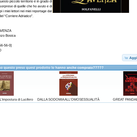
uesto piccolo territorio è in grado di
sorprese di quelle che ho avuto e di
i i miei lettori nei miei reportage dal
l “Corriere Adriatico”.
AVENZA
enzo Bosica
56-56-0]
0
Aggi
anno questo preso quest prodotto lo hanno anche comprato?????
impostura di Lucifero
DALLA SODOMIA ALL'OMOSESSUALITÀ
GREAT PANDA