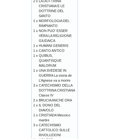
2 x
LA DOTTRINA
CRISTIANA E LE
DOTTRINE DEL
SANTO
1 x
MORFOLOGIA DEL
RIMPIANTO
1 x
NON PUO' ESSER
VERA LA RELIGIONE
GIUDAICA
1 x
HUMANI GENERIS
1 x
CANTO ANTICO
1 x
QUIBUS,
QUANTISQUE
MALORUM
1 x
UNA SVEDESE IN
GUERRA La storia de
L’Agnese va a morire
3 x
CATECHISMO DELLA
DOTTRINA CRISTIANA
Classe IV
2 x
BRUCIA ANCHE ORA
1 x
IL DONO DEL
DIAVOLO
1 x
CRISTIADA Messico
martire
3 x
CATECHISMO
CATTOLICO SULLE
RIVOLUZIONI