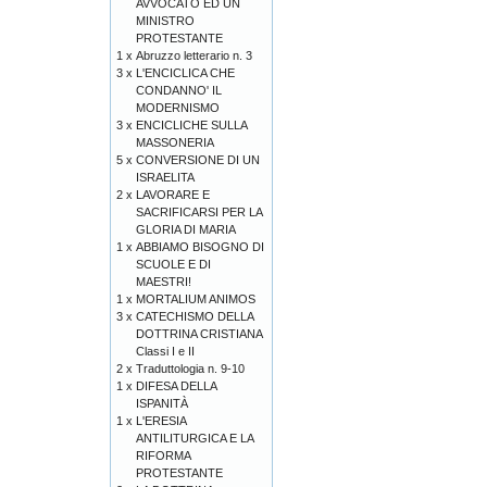
AVVOCATO ED UN
MINISTRO
PROTESTANTE
1 x
Abruzzo letterario n. 3
3 x
L'ENCICLICA CHE
CONDANNO' IL
MODERNISMO
3 x
ENCICLICHE SULLA
MASSONERIA
5 x
CONVERSIONE DI UN
ISRAELITA
2 x
LAVORARE E
SACRIFICARSI PER LA
GLORIA DI MARIA
1 x
ABBIAMO BISOGNO DI
SCUOLE E DI
MAESTRI!
1 x
MORTALIUM ANIMOS
3 x
CATECHISMO DELLA
DOTTRINA CRISTIANA
Classi I e II
2 x
Traduttologia n. 9-10
1 x
DIFESA DELLA
ISPANITÀ
1 x
L'ERESIA
ANTILITURGICA E LA
RIFORMA
PROTESTANTE