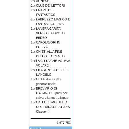
1 x
AGNESE
2 x
CLUB DEI LETTORI
1 x
ENIGMI DEL
FANTASTICO
2 x
L’ABRUZZO MAGICO E
FANTASTICO -30%
1 x
LA VERA CARITA'
VERSO IL POPOLO
EBREO
1 x
CAPOLAVORI IN
POESIA
1 x
CHIETI ALLA FINE
DELL'OTTOCENTO
1 x
LA CITTÀ CHE VOLEVA
VOLARE
1 x
FILASTROCCHE PER
L'ANGELO
1 x
CHAABA e il salto
generazionale
1 x
BREVIARIO DI
ITALIANO 18 punti per
salvare la nostra lingua
1 x
CATECHISMO DELLA
DOTTRINA CRISTIANA
Classe III
1,677.75€