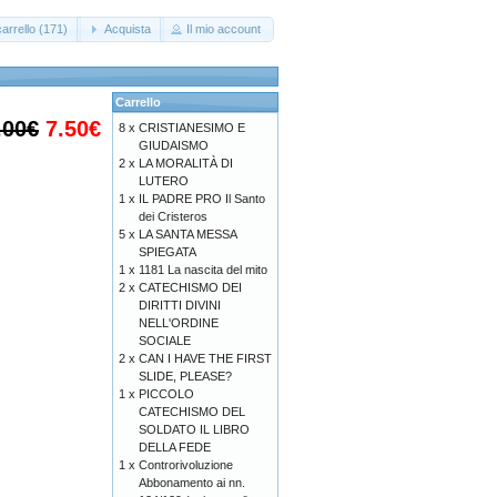
arrello (171)
Acquista
Il mio account
Carrello
.00€
7.50€
8 x
CRISTIANESIMO E
GIUDAISMO
2 x
LA MORALITÀ DI
LUTERO
1 x
IL PADRE PRO Il Santo
dei Cristeros
5 x
LA SANTA MESSA
SPIEGATA
1 x
1181 La nascita del mito
2 x
CATECHISMO DEI
DIRITTI DIVINI
NELL'ORDINE
SOCIALE
2 x
CAN I HAVE THE FIRST
SLIDE, PLEASE?
1 x
PICCOLO
CATECHISMO DEL
SOLDATO IL LIBRO
DELLA FEDE
1 x
Controrivoluzione
Abbonamento ai nn.