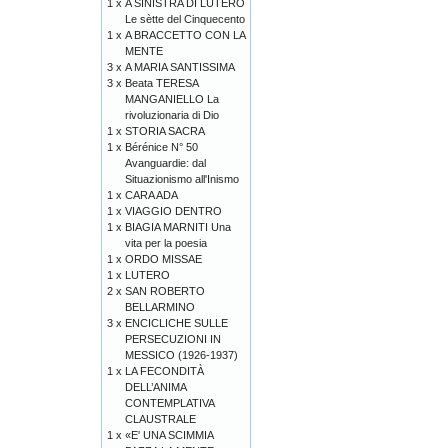
1 x
A SINISTRA DI LUTERO
Le sètte del Cinquecento
1 x
A BRACCETTO CON LA
MENTE
3 x
A MARIA SANTISSIMA
3 x
Beata TERESA
MANGANIELLO La
rivoluzionaria di Dio
1 x
STORIA SACRA
1 x
Bérénice N° 50
Avanguardie: dal
Situazionismo all'Inismo
1 x
CARA ADA
1 x
VIAGGIO DENTRO
1 x
BIAGIA MARNITI Una
vita per la poesia
1 x
ORDO MISSAE
1 x
LUTERO
2 x
SAN ROBERTO
BELLARMINO
3 x
ENCICLICHE SULLE
PERSECUZIONI IN
MESSICO (1926-1937)
1 x
LA FECONDITÀ
DELL’ANIMA
CONTEMPLATIVA
CLAUSTRALE
1 x
«E' UNA SCIMMIA