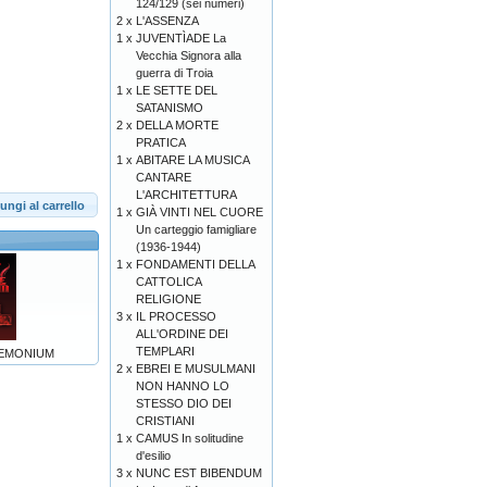
124/129 (sei numeri)
2 x
L'ASSENZA
1 x
JUVENTÌADE La
Vecchia Signora alla
guerra di Troia
1 x
LE SETTE DEL
SATANISMO
2 x
DELLA MORTE
PRATICA
1 x
ABITARE LA MUSICA
CANTARE
L'ARCHITETTURA
ungi al carrello
1 x
GIÀ VINTI NEL CUORE
Un carteggio famigliare
(1936-1944)
1 x
FONDAMENTI DELLA
CATTOLICA
RELIGIONE
3 x
IL PROCESSO
ALL'ORDINE DEI
TEMPLARI
EMONIUM
2 x
EBREI E MUSULMANI
NON HANNO LO
STESSO DIO DEI
CRISTIANI
1 x
CAMUS In solitudine
d'esilio
3 x
NUNC EST BIBENDUM