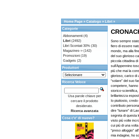
Home Page
»
Catalogo
»
Libri
»
Categorie
CRONACH
Abbonamenti
(4)
Libri
(2492)
Sono sempre stato 
Libri Scontati 30%
(30)
fiero di essere nat
Magazines->
(142)
mondo, ma alla fin
Promozioni
(19)
del suo glorioso ca
Gadgets
(2)
piccola cittadina d
sull’Appennino to
Produttori
più che mai la co
glorioso, carico di 
“solare” del suo fas
Ricerca Veloce
competere, hanno d
storico-scientific
brillantezza esposi
Usa parole chiave per
Io piuttosto, credo
cercare il prodotto
contributo personal
desiderato.
dire “lunare” di La
Ricerca avanzata
segreta di questa l
Cosa c'e' di nuovo?
visto più volte incr
cui più di una volta
“preso alloggio” al
mia indagine, ho s