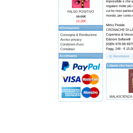
impossibile e che q
regalare molte più 
cui ho reso partecip
FALSO POSITIVO
mondo, per conto de
16.00€
15.20€
Mirko Pedale
Informazioni
CRONACHE DI L
Copertina di Vinc
Consegna & Restituzione
Edizioni Solfanelli
Avviso privacy
[ISBN-978-88-897
Condizioni d'uso
Pagg. 248 - € 15,0
Contattaci
Accettiamo
Recensioni
I clienti che h
MALASCIENZA L'