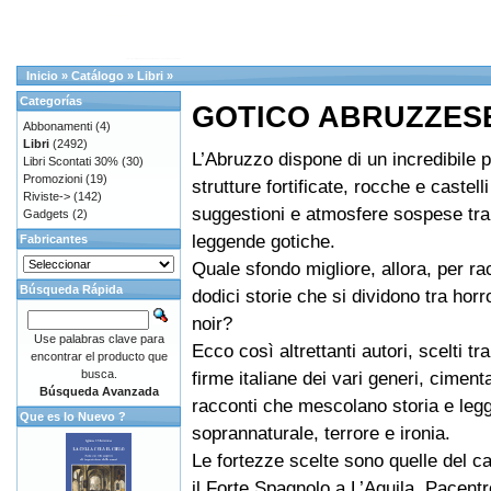
Inicio
»
Catálogo
»
Libri
»
Categorías
GOTICO ABRUZZES
Abbonamenti
(4)
Libri
(2492)
L’Abruzzo dispone di un incredibile p
Libri Scontati 30%
(30)
Promozioni
(19)
strutture fortificate, rocche e castelli
Riviste->
(142)
suggestioni e atmosfere sospese tra 
Gadgets
(2)
leggende gotiche.
Fabricantes
Quale sfondo migliore, allora, per r
Búsqueda Rápida
dodici storie che si dividono tra horro
noir?
Use palabras clave para
Ecco così altrettanti autori, scelti tra
encontrar el producto que
busca.
firme italiane dei vari generi, cimenta
Búsqueda Avanzada
racconti che mescolano storia e legg
Que es lo Nuevo ?
soprannaturale, terrore e ironia.
Le fortezze scelte sono quelle del ca
il Forte Spagnolo a L’Aquila, Pacent