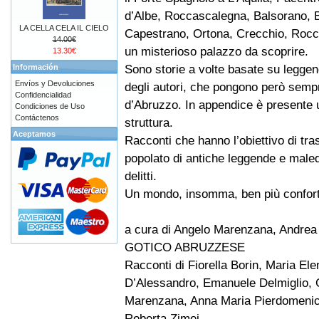
d’Albe, Roccascalegna, Balsorano, 
LA CELLA CELA IL CIELO
Capestrano, Ortona, Crecchio, Rocc
14.00€
un misterioso palazzo da scoprire.
13.30€
Sono storie a volte basate su leggend
Información
Envíos y Devoluciones
degli autori, che pongono però sempre
Confidencialidad
d’Abruzzo. In appendice è presente u
Condiciones de Uso
Contáctenos
struttura.
Aceptamos
Racconti che hanno l’obiettivo di tra
popolato di antiche leggende e maled
delitti.
Un mondo, insomma, ben più conforte
a cura di Angelo Marenzana, Andrea
GOTICO ABRUZZESE
Racconti di Fiorella Borin, Maria El
D’Alessandro, Emanuele Delmiglio, G
Marenzana, Anna Maria Pierdomenic
Roberta Zimei