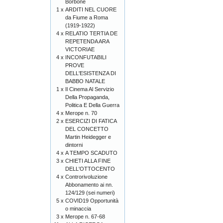
Borbone
1 x
ARDITI NEL CUORE
da Fiume a Roma
(1919-1922)
4 x
RELATIO TERTIA DE
REPETENDA ARA
VICTORIAE
4 x
INCONFUTABILI
PROVE
DELL'ESISTENZA DI
BABBO NATALE
1 x
Il Cinema Al Servizio
Della Propaganda,
Politica E Della Guerra
4 x
Merope n. 70
2 x
ESERCIZI DI FATICA
DEL CONCETTO
Martin Heidegger e
dintorni
4 x
A TEMPO SCADUTO
3 x
CHIETI ALLA FINE
DELL'OTTOCENTO
4 x
Controrivoluzione
Abbonamento ai nn.
124/129 (sei numeri)
5 x
COVID19 Opportunità
o minaccia
3 x
Merope n. 67-68