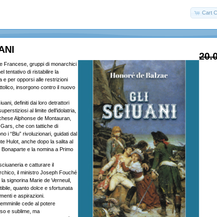
Cart C
ANI
20.
e Francese, gruppi di monarchici
l tentativo di ristabilire la
e per opporsi alle restrizioni
ttolico, insorgono contro il nuovo
ani, definiti dai loro detrattori
uperstiziosi al limite dell’idolatria,
rchese Alphonse de Montauran,
Gars, che con tattiche di
o i “Blu” rivoluzionari, guidati dal
 Hulot, anche dopo la salita al
 Bonaparte e la nomina a Primo
ciuaneria e catturare il
hico, il ministro Joseph Fouché
la signorina Marie de Verneuil,
stibile, quanto dolce e sfortunata
imenti e aspirazioni.
emminile cede al potere
oso e sublime, ma