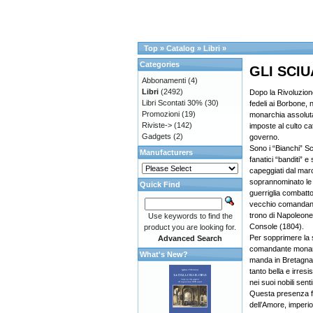
Top
»
Catalog
»
Libri
»
Categories
GLI SCIU
Abbonamenti
(4)
Libri
(2492)
Dopo la Rivoluzion
Libri Scontati 30%
(30)
fedeli ai Borbone, ne
Promozioni
(19)
monarchia assoluta 
Riviste->
(142)
imposte al culto ca
Gadgets
(2)
governo.
Sono i “Bianchi” Sciu
Manufacturers
fanatici “banditi” e s
capeggiati dal ma
soprannominato le 
Quick Find
guerriglia combatton
vecchio comandante
trono di Napoleone
Use keywords to find the
Console (1804).
product you are looking for.
Per sopprimere la s
Advanced Search
comandante monarc
What's New?
manda in Bretagna 
tanto bella e irresi
nei suoi nobili sent
Questa presenza f
dell’Amore, imperi