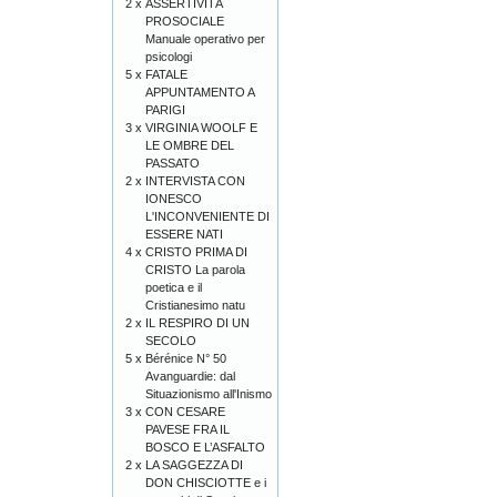
2 x
ASSERTIVITÀ
PROSOCIALE
Manuale operativo per
psicologi
5 x
FATALE
APPUNTAMENTO A
PARIGI
3 x
VIRGINIA WOOLF E
LE OMBRE DEL
PASSATO
2 x
INTERVISTA CON
IONESCO
L'INCONVENIENTE DI
ESSERE NATI
4 x
CRISTO PRIMA DI
CRISTO La parola
poetica e il
Cristianesimo natu
2 x
IL RESPIRO DI UN
SECOLO
5 x
Bérénice N° 50
Avanguardie: dal
Situazionismo all'Inismo
3 x
CON CESARE
PAVESE FRA IL
BOSCO E L’ASFALTO
2 x
LA SAGGEZZA DI
DON CHISCIOTTE e i