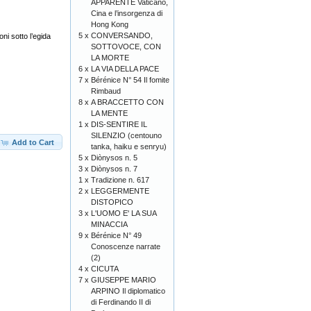
APPARENTE Vaticano,
Cina e l’insorgenza di
Hong Kong
5 x
CONVERSANDO,
ni sotto l’egida
SOTTOVOCE, CON
LA MORTE
6 x
LA VIA DELLA PACE
7 x
Bérénice N° 54 Il fomite
Rimbaud
8 x
A BRACCETTO CON
LA MENTE
1 x
DIS-SENTIRE IL
SILENZIO (centouno
Add to Cart
tanka, haiku e senryu)
5 x
Diònysos n. 5
3 x
Diònysos n. 7
1 x
Tradizione n. 617
2 x
LEGGERMENTE
DISTOPICO
3 x
L'UOMO E' LA SUA
MINACCIA
9 x
Bérénice N° 49
Conoscenze narrate
(2)
4 x
CICUTA
7 x
GIUSEPPE MARIO
ARPINO Il diplomatico
di Ferdinando II di