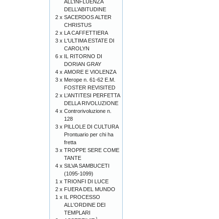
ALL’INFLUENZA
DELL’ABITUDINE
2 x
SACERDOS ALTER
CHRISTUS
2 x
LA CAFFETTIERA
3 x
L'ULTIMA ESTATE DI
CAROLYN
6 x
IL RITORNO DI
DORIAN GRAY
4 x
AMORE E VIOLENZA
3 x
Merope n. 61-62 E.M.
FOSTER REVISITED
2 x
L’ANTITESI PERFETTA
DELLA RIVOLUZIONE
4 x
Controrivoluzione n.
128
3 x
PILLOLE DI CULTURA
Prontuario per chi ha
fretta
3 x
TROPPE SERE COME
TANTE
4 x
SILVA SAMBUCETI
(1095-1099)
1 x
TRIONFI DI LUCE
2 x
FUERA DEL MUNDO
1 x
IL PROCESSO
ALL'ORDINE DEI
TEMPLARI