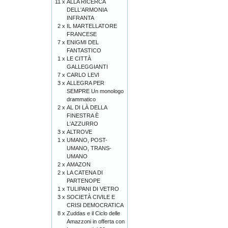
11 x
ALLA RICERCA
DELL'ARMONIA
INFRANTA
2 x
IL MARTELLATORE
FRANCESE
7 x
ENIGMI DEL
FANTASTICO
1 x
LE CITTÀ
GALLEGGIANTI
7 x
CARLO LEVI
3 x
ALLEGRA PER
SEMPRE Un monologo
drammatico
2 x
AL DI LÀ DELLA
FINESTRA È
L'AZZURRO
3 x
ALTROVE
1 x
UMANO, POST-
UMANO, TRANS-
UMANO
2 x
AMAZON
2 x
LA CATENA DI
PARTENOPE
1 x
TULIPANI DI VETRO
3 x
SOCIETÀ CIVILE E
CRISI DEMOCRATICA
8 x
Zuddas e il Ciclo delle
Amazzoni in offerta con