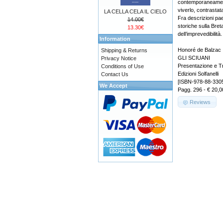
contemporaneamente 
viverlo, contrastata
LA CELLA CELA IL CIELO
Fra descrizioni pa
14.00€
storiche sulla Bret
13.30€
dell’imprevedibilità.
Information
Honoré de Balzac
Shipping & Returns
GLI SCIUANI
Privacy Notice
Presentazione e Tr
Conditions of Use
Edizioni Solfanelli
Contact Us
[ISBN-978-88-330
We Accept
Pagg. 296 - € 20,0
Reviews