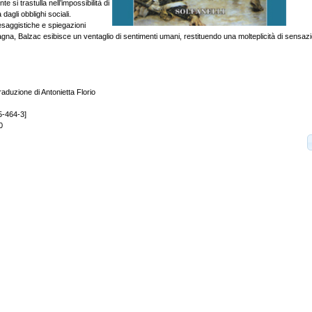
si trastulla nell’impossibilità di
 dagli obblighi sociali.
esaggistiche e spiegazioni
agna, Balzac esibisce un ventaglio di sentimenti umani, restituendo una molteplicità di sensazio
aduzione di Antonietta Florio
5-464-3]
0