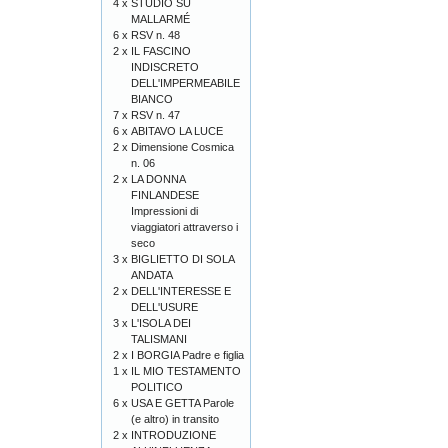
4 x
STUDIO SU
MALLARMÉ
6 x
RSV n. 48
2 x
IL FASCINO
INDISCRETO
DELL'IMPERMEABILE
BIANCO
7 x
RSV n. 47
6 x
ABITAVO LA LUCE
2 x
Dimensione Cosmica
n. 06
2 x
LA DONNA
FINLANDESE
Impressioni di
viaggiatori attraverso i
seco
3 x
BIGLIETTO DI SOLA
ANDATA
2 x
DELL'INTERESSE E
DELL'USURE
3 x
L'ISOLA DEI
TALISMANI
2 x
I BORGIA Padre e figlia
1 x
IL MIO TESTAMENTO
POLITICO
6 x
USA E GETTA Parole
(e altro) in transito
2 x
INTRODUZIONE