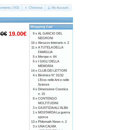
ontents (743)
Checkout
My Account
Shopping Cart
00€
19.00€
9 x
AL GANCIO DEL
NEGRONI
16 x
Abruzzo letterario n. 2
11 x
A TUTELA DELLA
FAMIGLIA
5 x
Merope n. 64
5 x
I GIGLI DELLA
MEMORIA
14 x
CLUB DEI LETTORI
4 x
Bérénice N° 31/32
L’Eros nelle Arti e nelle
Scienze
4 x
Dimensione Cosmica
n. 15
8 x
CONTENGO
MOLTITUDINI
3 x
GIUSTIZIA ALL'ALBA
1 x
MOSTARDA La guerra
sporca
13 x
Philomath News n. 2
3 x
UNA CALMA