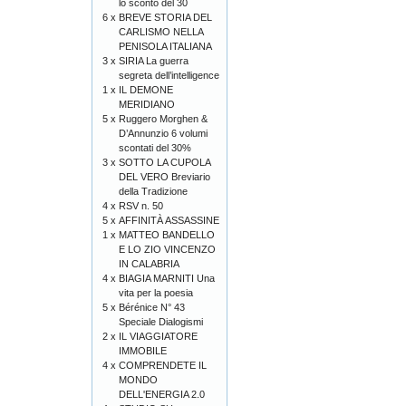
lo sconto del 30
6 x
BREVE STORIA DEL
CARLISMO NELLA
PENISOLA ITALIANA
3 x
SIRIA La guerra
segreta dell’intelligence
1 x
IL DEMONE
MERIDIANO
5 x
Ruggero Morghen &
D’Annunzio 6 volumi
scontati del 30%
3 x
SOTTO LA CUPOLA
DEL VERO Breviario
della Tradizione
4 x
RSV n. 50
5 x
AFFINITÀ ASSASSINE
1 x
MATTEO BANDELLO
E LO ZIO VINCENZO
IN CALABRIA
4 x
BIAGIA MARNITI Una
vita per la poesia
5 x
Bérénice N° 43
Speciale Dialogismi
2 x
IL VIAGGIATORE
IMMOBILE
4 x
COMPRENDETE IL
MONDO
DELL'ENERGIA 2.0